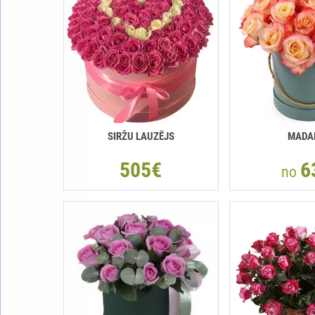
SIRŽU LAUZĒJS
MADA
505€
6
no