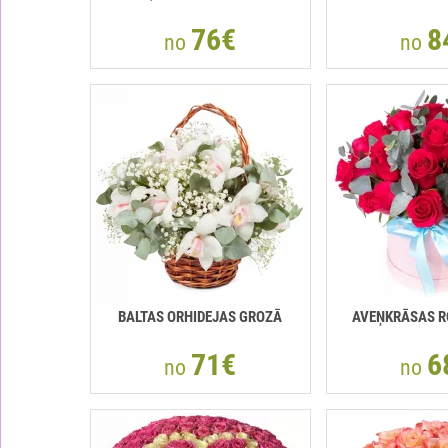
76€
8
no
no
BALTAS ORHIDEJAS GROZĀ
AVEŅKRĀSAS R
71€
6
no
no