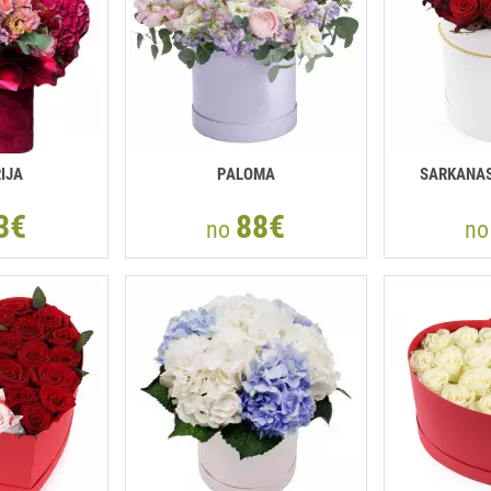
IJA
PALOMA
SARKANAS
3€
88€
no
n