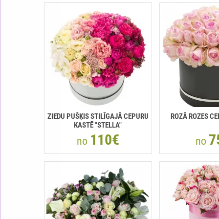
ZIEDU PUŠĶIS STILĪGAJĀ CEPURU
ROZĀ ROZES CE
KASTĒ "STELLA"
110€
7
no
no