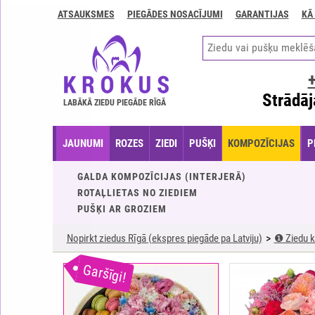
ATSAUKSMES
PIEGĀDES NOSACĪJUMI
GARANTIJAS
KĀ
Kontakti
Piegādes
nosacījumi
GARANTIJAS
Strādāj
LABĀKĀ ZIEDU PIEGĀDE RĪGĀ
Kā
apmaksāt?
JAUNUMI
ROZES
ZIEDI
PUŠĶI
KOMPOZĪCIJAS
P
Kā
noformēt
GALDA KOMPOZĪCIJAS (INTERJERĀ)
pasūtījumu?
ROTAĻLIETAS NO ZIEDIEM
PUŠĶI AR GROZIEM
Nopirkt ziedus Rīgā (ekspres piegāde pa Latviju)
❶ Ziedu k
Garšīgi!