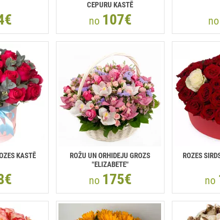
CEPURU KASTĒ
4€
107€
no
n
OZES KASTĒ
ROŽU UN ORHIDEJU GROZS
ROZES SIRD
"ELIZABETE"
8€
175€
no
no