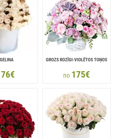
GELINA
GROZS ROZĪGI-VIOLĒTOS TOŅOS
76€
175€
o
no