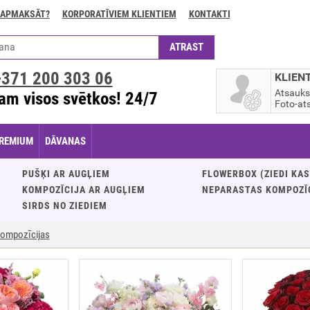
 APMAKSĀT?
KORPORATĪVIEM KLIENTIEM
KONTAKTI
+371
200 303 06
KLIEN
Atsauk
am visos svētkos! 24/7
Foto-ats
REMIUM
DĀVANAS
PUŠĶI AR AUGĻIEM
FLOWERBOX (ZIEDI KA
KOMPOZĪCIJA AR AUGĻIEM
NEPARASTAS KOMPOZĪ
SIRDS NO ZIEDIEM
ompozīcijas