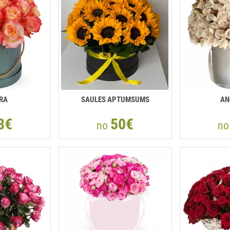
RA
SAULES APTUMSUMS
AN
3€
50€
no
n