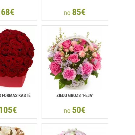
68€
85€
o
no
S FORMAS KASTĒ
ZIEDU GROZS "FEJA"
105€
50€
no