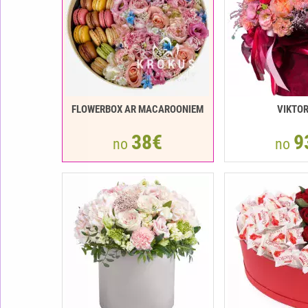
FLOWERBOX AR MACAROONIEM
VIKTOR
38€
9
no
no