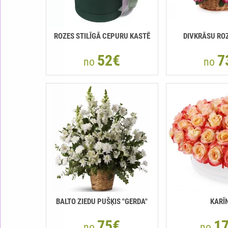
ROZES STILĪGĀ CEPURU KASTĒ
DIVKRĀSU RO
52€
7
no
no
BALTO ZIEDU PUŠĶIS "GERDA"
KARĪ
75€
1
no
no