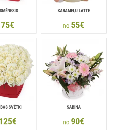
SMĒNESIS
KARAMEĻU LATTE
75€
55€
o
no
ĪBAS SVĒTKI
SABINA
125€
90€
no