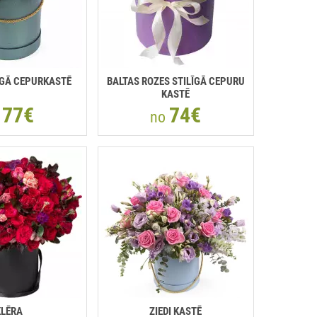
ĪGĀ CEPURKASTĒ
BALTAS ROZES STILĪGĀ CEPURU
KASTĒ
77€
74€
o
no
KLĒRA
ZIEDI KASTĒ