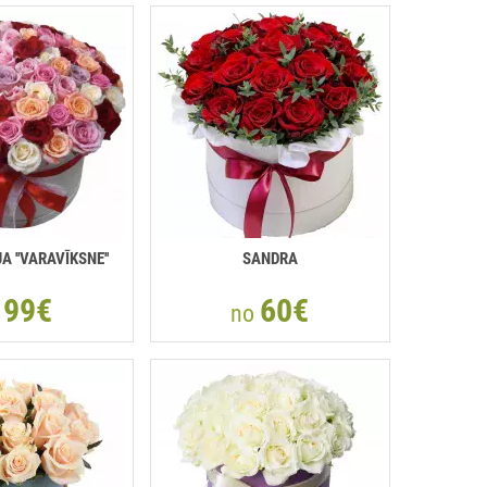
 ''VARAVĪKSNE''
SANDRA
99€
60€
o
no