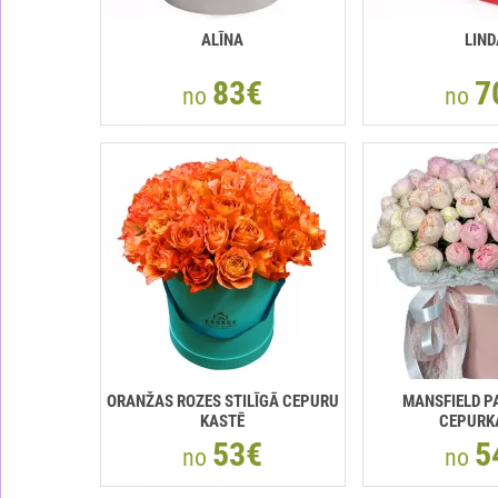
ALĪNA
LIND
83€
7
no
no
ORANŽAS ROZES STILĪGĀ CEPURU
MANSFIELD P
KASTĒ
CEPURK
53€
5
no
no