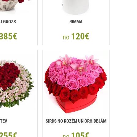
U GROZS
RIMMA
385€
120€
no
TEV
SIRDS NO ROZĒM UN ORHIDEJĀM
255€
105€
no