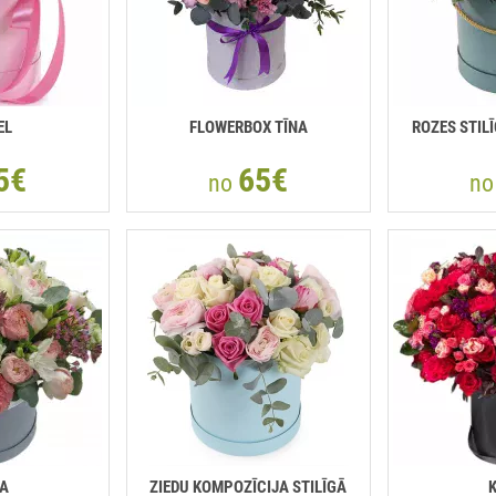
EL
FLOWERBOX TĪNA
ROZES STIL
5€
65€
no
n
A
ZIEDU KOMPOZĪCIJA STILĪGĀ