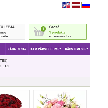
TU IEEJA
Grozā
1
smes
1 produkts
kaite
uz summu €77
KĀDA CENA?
KAM PĀRSTEIGUMS?
KĀDS IEMESLS?
STĒS)
CIJAS