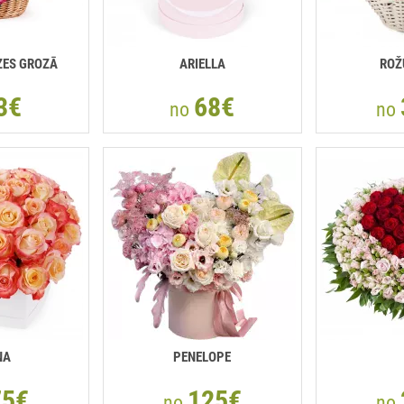
ZES GROZĀ
ARIELLA
ROŽ
3€
68€
no
no
NA
PENELOPE
75€
125€
no
no