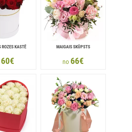
 ROZES KASTĒ
MAIGAIS SKŪPSTS
60€
66€
o
no