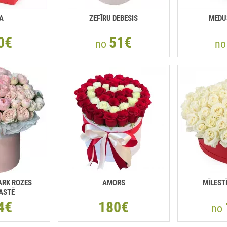
A
ZEFĪRU DEBESIS
MEDU
0€
51€
no
n
ARK ROZES
AMORS
MĪLEST
ASTĒ
4€
180€
no