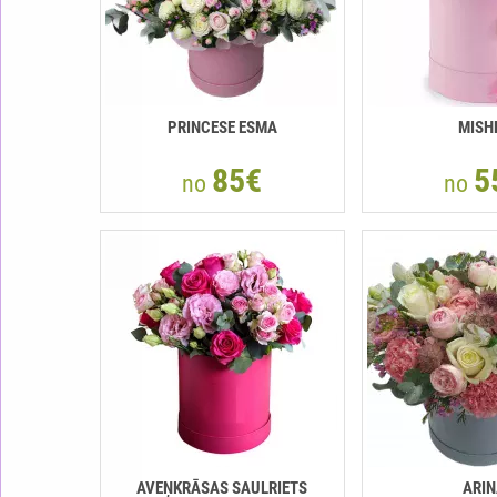
PRINCESE ESMA
MISH
85€
5
no
no
AVEŅKRĀSAS SAULRIETS
ARIN