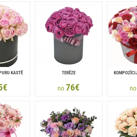
PURU KASTĒ
TERĒZE
KOMPOZĪCIJA
5€
76€
no
n