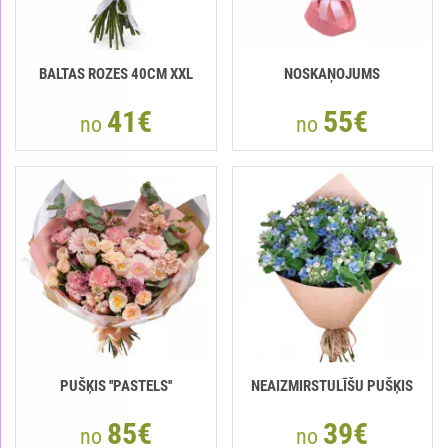
BALTAS ROZES 40СМ XXL
NOSKAŅOJUMS
41€
55€
no
no
PUŠĶIS ''PASTELS''
NEAIZMIRSTULĪŠU PUŠĶIS
85€
39€
no
no