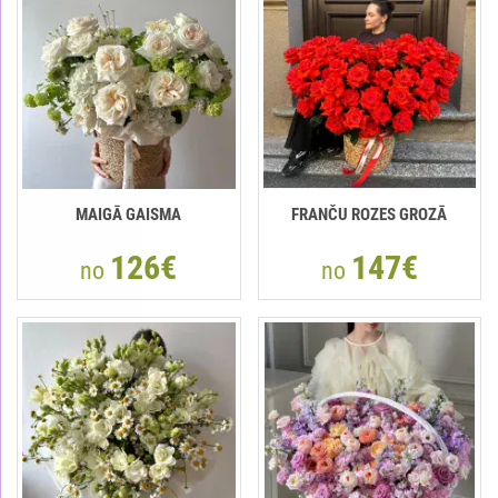
MAIGĀ GAISMA
FRANČU ROZES GROZĀ
126€
147€
no
no