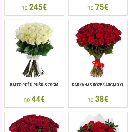
245€
75€
no
no
BALTO ROŽU PUŠĶIS 70CM
SARKANAS ROZES 40CM XXL
44€
38€
no
no