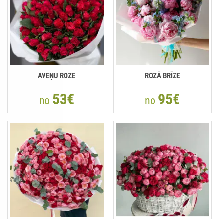
AVEŅU ROZE
ROZĀ BRĪZE
53€
95€
no
no