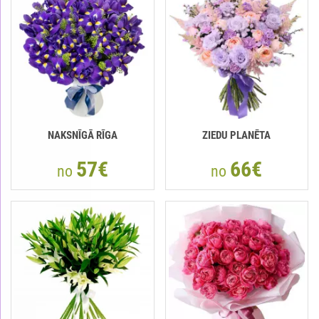
NAKSNĪGĀ RĪGA
ZIEDU PLANĒTA
57€
66€
no
no