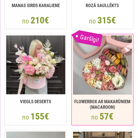
MANAS SIRDS KARALIENE
ROZĀ SAULLĒKTS
210€
315€
no
no
Garšīgi!
VIEGLS DESERTS
FLOWERBOX AR MAKARŪNIEM
(MACAROON)
155€
57€
no
no