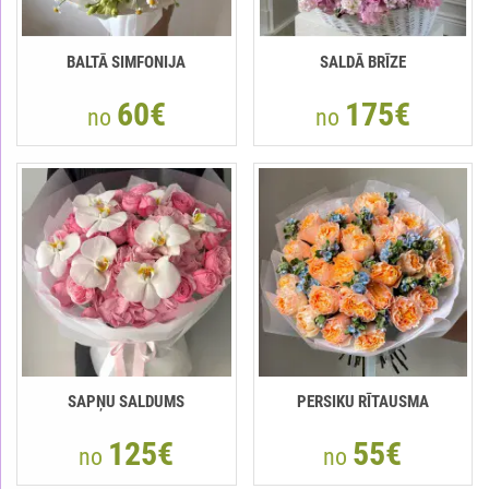
BALTĀ SIMFONIJA
SALDĀ BRĪZE
60€
175€
no
no
SAPŅU SALDUMS
PERSIKU RĪTAUSMA
125€
55€
no
no