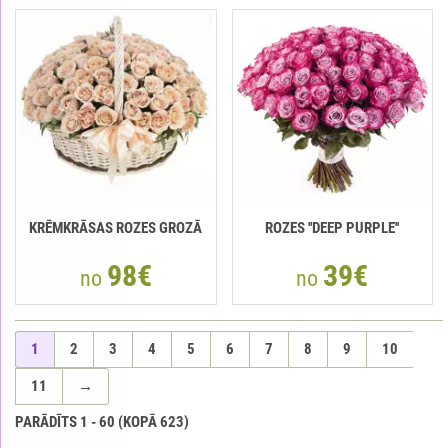
KRĒMKRĀSAS ROZES GROZĀ
ROZES ''DEEP PURPLE''
98€
39€
no
no
1
2
3
4
5
6
7
8
9
10
11
→
PARĀDĪTS
1
-
60
(KOPĀ
623
)