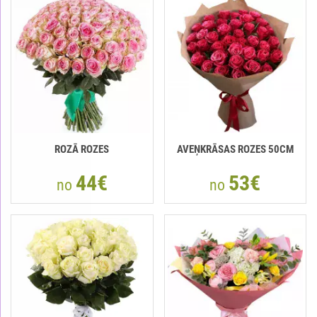
ROZĀ ROZES
AVEŅKRĀSAS ROZES 50СМ
44€
53€
no
no