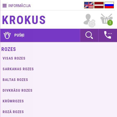
INFORMĀCIJA
Kontakti
KROKUS
Piegādes
1
nosacījumi
GARANTIJAS
PUŠĶI
Kā
ROZES
apmaksāt?
VISAS ROZES
Kā
noformēt
SARKANAS ROZES
pasūtījumu?
BALTAS ROZES
DIVKRĀSU ROZES
KRŪMROZES
ROZĀ ROZES