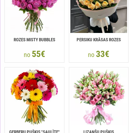
ROZES MISTY BUBBLES
РERSIKU KRĀSAS ROZES
55€
33€
no
no
GERBERU PUŠĶIS "SAULĪTE"
LIZANŠU PUŠĶIS