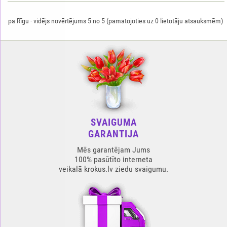
pa Rīgu
-
vidējs novērtējums
5
no
5
(pamatojoties uz
0
lietotāju atsauksmēm)
SVAIGUMA
GARANTIJA
Mēs garantējam Jums
100% pasūtīto interneta
veikalā krokus.lv ziedu svaigumu.