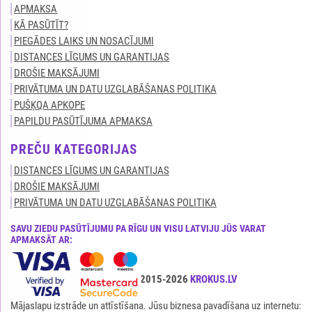
APMAKSA
KĀ PASŪTĪT?
PIEGĀDES LAIKS UN NOSACĪJUMI
DISTANCES LĪGUMS UN GARANTIJAS
DROŠIE MAKSĀJUMI
PRIVĀTUMA UN DATU UZGLABĀŠANAS POLITIKA
PUŠĶQA APKOPE
PAPILDU PASŪTĪJUMA APMAKSA
PREČU KATEGORIJAS
DISTANCES LĪGUMS UN GARANTIJAS
DROŠIE MAKSĀJUMI
PRIVĀTUMA UN DATU UZGLABĀŠANAS POLITIKA
SAVU ZIEDU PASŪTĪJUMU PA RĪGU UN VISU LATVIJU JŪS VARAT
APMAKSĀT AR:
Visas tiesības ir aizsargātas© 2015-2026
KROKUS.LV
Mājaslapu izstrāde un attīstīšana. Jūsu biznesa pavadīšana uz internetu: