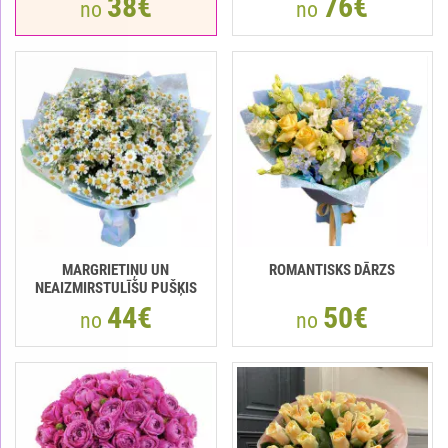
38€
76€
no
no
MARGRIETIŅU UN
ROMANTISKS DĀRZS
NEAIZMIRSTULĪŠU PUŠĶIS
44€
50€
no
no