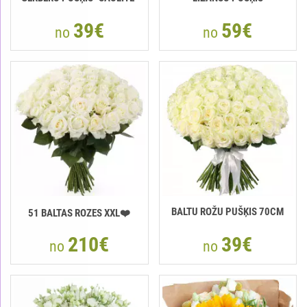
39€
59€
no
no
BALTU ROŽU PUŠĶIS 70CM
51 BALTAS ROZES XXL❤️
210€
39€
no
no