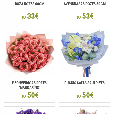
ROZĀ ROZES 60CM
AVEŅKRĀSAS ROZES 50CM
33€
53€
no
no
PEONVEIDĪGAS ROZES
PUŠĶIS SALTS SAULRIETS
"MANDARĪNS"
50€
50€
no
no