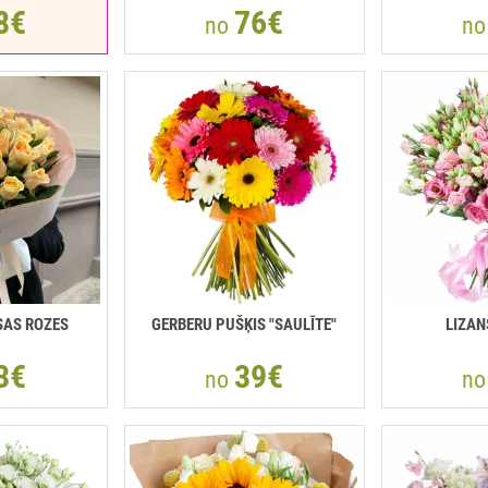
8€
76€
no
n
SAS ROZES
GERBERU PUŠĶIS "SAULĪTE"
LIZAN
3€
39€
no
n