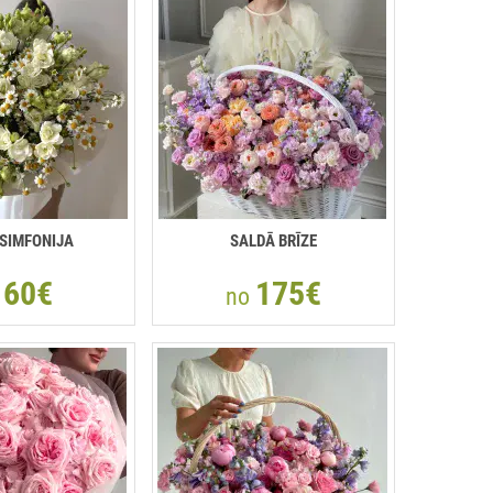
 SIMFONIJA
SALDĀ BRĪZE
60€
175€
o
no