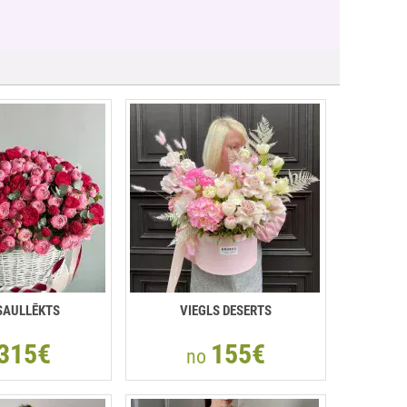
SAULLĒKTS
VIEGLS DESERTS
315€
155€
no