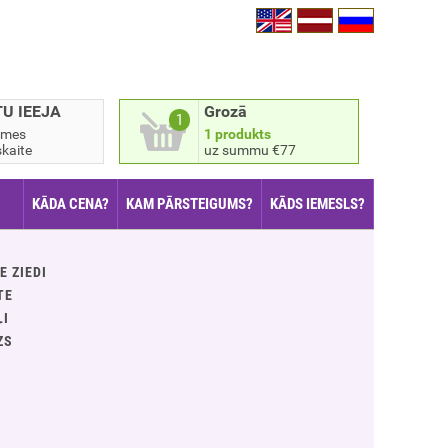
TU IEEJA
Grozā
1
smes
1 produkts
kaite
uz summu €77
KĀDA CENA?
KAM PĀRSTEIGUMS?
KĀDS IEMESLS?
E ZIEDI
TE
ĻI
ZS