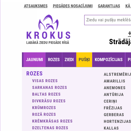
ATSAUKSMES
PIEGĀDES NOSACĪJUMI
GARANTIJAS
KĀ
Kontakti
Piegādes
nosacījumi
GARANTIJAS
Strādāj
LABĀKĀ ZIEDU PIEGĀDE RĪGĀ
Kā
apmaksāt?
JAUNUMI
ROZES
ZIEDI
PUŠĶI
KOMPOZĪCIJAS
P
Kā
noformēt
ROZES
ALSTREMĒRI
pasūtījumu?
VISAS ROZES
AMARILLIS
SARKANAS ROZES
ANEMONES
BALTAS ROZES
ANTŪRIJA
DIVKRĀSU ROZES
CERIŅI
KRŪMROZES
FRĒZIJAS
ROZĀ ROZES
GERBERAS
KRĒMKRĀSAS ROZES
HORTENZIJA
DZELTENAS ROZES
KALLAS