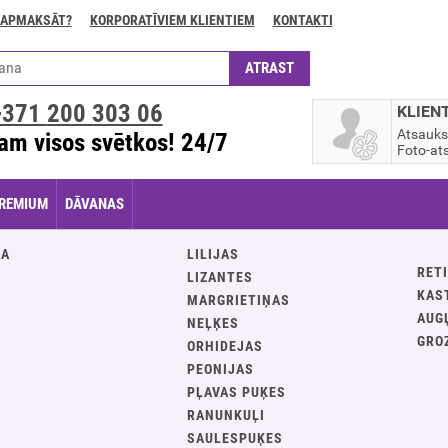
 APMAKSĀT?
KORPORATĪVIEM KLIENTIEM
KONTAKTI
+371
200 303 06
KLIEN
Atsauk
am visos svētkos! 24/7
Foto-ats
REMIUM
DĀVANAS
JA
LILIJAS
RETI
LIZANTES
KAS
MARGRIETIŅAS
AUG
NEĻĶES
GRO
ORHIDEJAS
PEONIJAS
PĻAVAS PUĶES
S
RANUNKUĻI
SAULESPUĶES