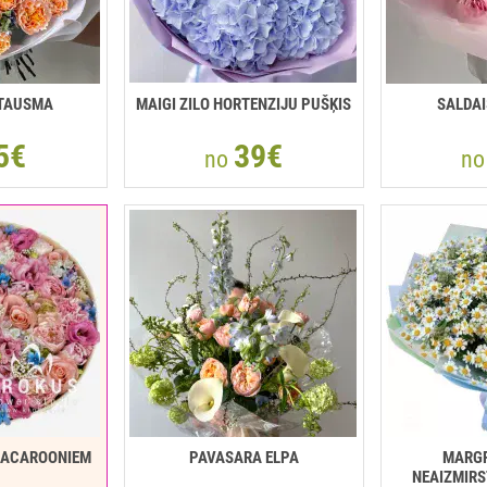
ĪTAUSMA
MAIGI ZILO HORTENZIJU PUŠĶIS
SALDA
5€
39€
no
n
MACAROONIEM
PAVASARA ELPA
MARGR
NEAIZMIRS