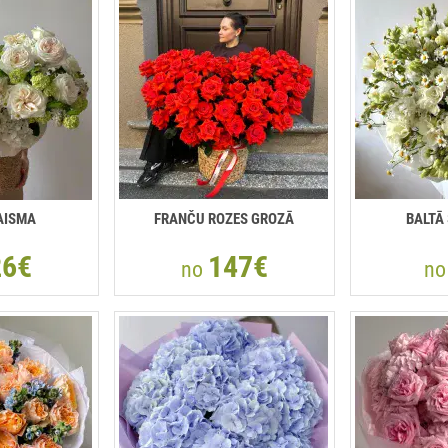
AISMA
FRANČU ROZES GROZĀ
BALTĀ
26€
147€
no
n