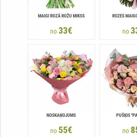
MAIGI ROZĀ ROŽU MIKSS
ROZES MAIG
33€
3
no
no
NOSKAŅOJUMS
PUŠĶIS ''P
55€
8
no
no