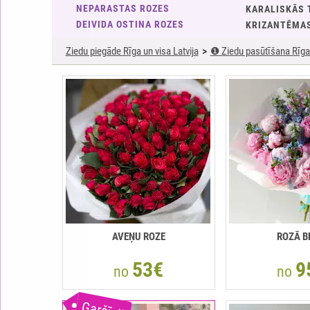
NEPARASTAS ROZES
KARALISKĀS 
DEIVIDA OSTINA ROZES
KRIZANTĒMA
Ziedu piegāde Rīga un visa Latvija
❶ Ziedu pasūtīšana Rīga 
AVEŅU ROZE
ROZĀ B
53€
9
no
no