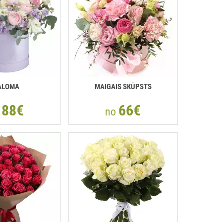
ALOMA
MAIGAIS SKŪPSTS
88€
66€
o
no