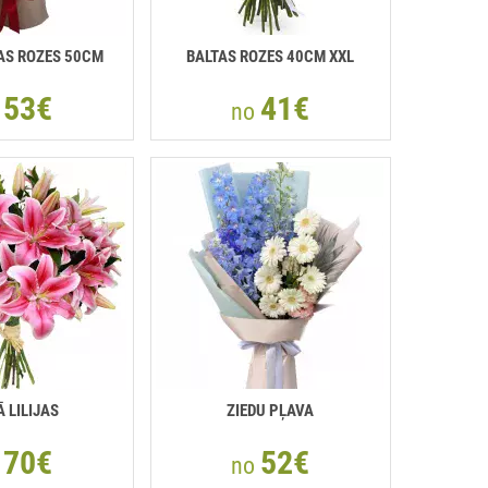
AS ROZES 50СМ
BALTAS ROZES 40СМ XXL
53€
41€
o
no
 LILIJAS
ZIEDU PĻAVA
70€
52€
o
no