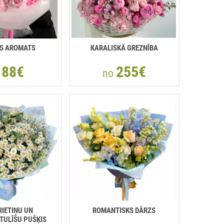
IS AROMATS
KARALISKĀ GREZNĪBA
88€
255€
o
no
IETIŅU UN
ROMANTISKS DĀRZS
TULĪŠU PUŠĶIS