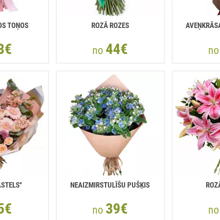
OS TOŅOS
ROZĀ ROZES
AVEŅKRĀS
3€
44€
no
n
ASTELS''
NEAIZMIRSTULĪŠU PUŠĶIS
ROZĀ
5€
39€
no
n