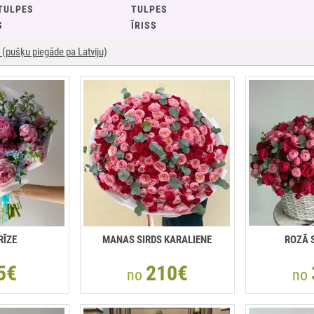
TULPES
TULPES
S
ĪRISS
(pušķu piegāde pa Latviju)
RĪZE
MANAS SIRDS KARALIENE
ROZĀ 
5€
210€
no
no