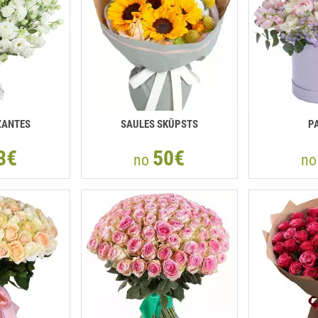
ZANTES
SAULES SKŪPSTS
P
3€
50€
no
n