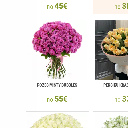
45€
3
no
no
ROZES MISTY BUBBLES
РERSIKU KRĀ
55€
3
no
no