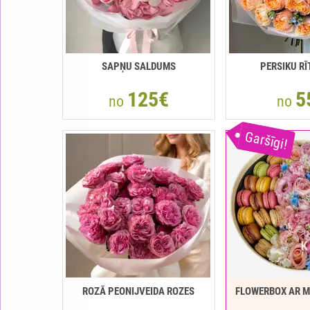
SAPŅU SALDUMS
PERSIKU R
125€
5
no
no
Garšīgi!
ROZĀ PEONIJVEIDA ROZES
FLOWERBOX AR 