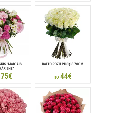
ŠĶIS "MAIGAIS
BALTO ROŽU PUŠĶIS 70CM
KĀRIENS"
75€
44€
o
no