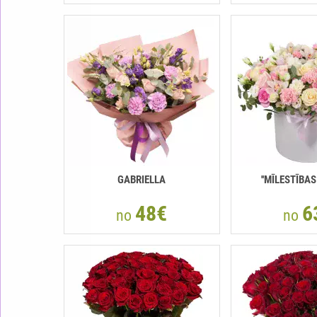
GABRIELLA
''MĪLESTĪBAS
48€
6
no
no