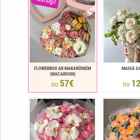
Garšīgi!
FLOWERBOX AR MAKARŪNIEM
MAIGĀ G
(MACAROON)
57€
1
no
no