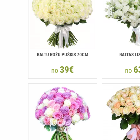
BALTU ROŽU PUŠĶIS 70CM
BALTAS LI
39€
6
no
no