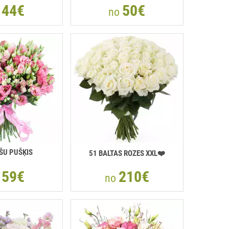
44€
50€
o
no
ŠU PUŠĶIS
51 BALTAS ROZES XXL❤️
59€
210€
o
no