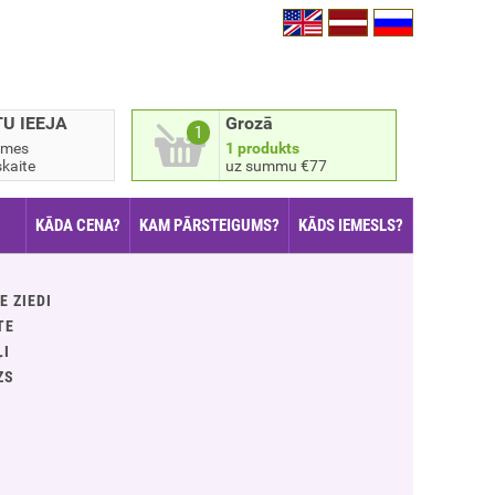
TU IEEJA
Grozā
1
smes
1 produkts
kaite
uz summu €77
KĀDA CENA?
KAM PĀRSTEIGUMS?
KĀDS IEMESLS?
E ZIEDI
TE
ĻI
ZS