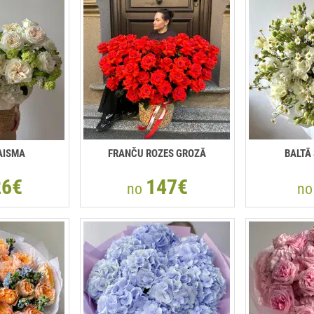
AISMA
FRANČU ROZES GROZĀ
BALTĀ
26€
147€
no
n