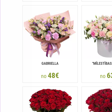
GABRIELLA
''MĪLESTĪBAS
48€
6
no
no