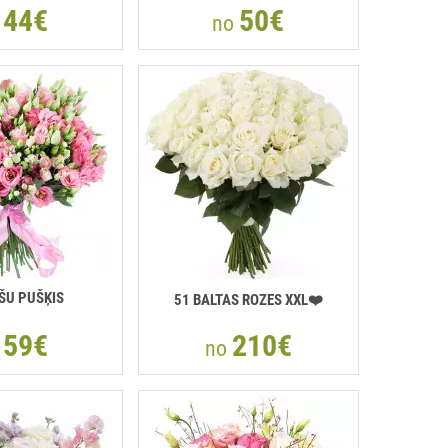
44€
50€
o
no
ŠU PUŠĶIS
51 BALTAS ROZES XXL❤️
59€
210€
o
no