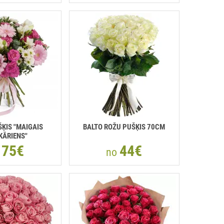
ŠĶIS "MAIGAIS
BALTO ROŽU PUŠĶIS 70CM
KĀRIENS"
75€
44€
o
no