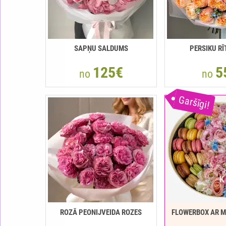
SAPŅU SALDUMS
PERSIKU R
125€
5
no
no
Garšīgi!
ROZĀ PEONIJVEIDA ROZES
FLOWERBOX AR 