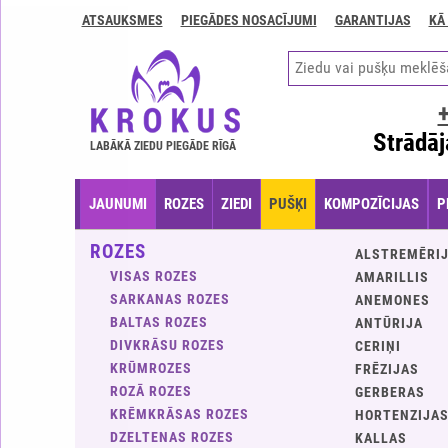
ATSAUKSMES
PIEGĀDES NOSACĪJUMI
GARANTIJAS
KĀ
Kontakti
Piegādes
nosacījumi
GARANTIJAS
Strādāj
LABĀKĀ ZIEDU PIEGĀDE RĪGĀ
Kā
apmaksāt?
JAUNUMI
ROZES
ZIEDI
PUŠĶI
KOMPOZĪCIJAS
P
Kā
noformēt
ROZES
ALSTREMĒRI
pasūtījumu?
VISAS ROZES
AMARILLIS
SARKANAS ROZES
ANEMONES
BALTAS ROZES
ANTŪRIJA
DIVKRĀSU ROZES
CERIŅI
KRŪMROZES
FRĒZIJAS
ROZĀ ROZES
GERBERAS
KRĒMKRĀSAS ROZES
HORTENZIJA
DZELTENAS ROZES
KALLAS