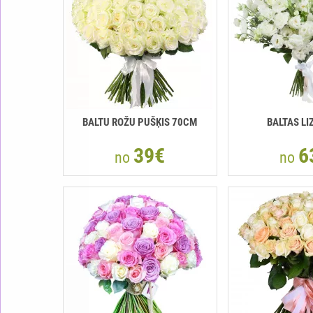
BALTU ROŽU PUŠĶIS 70CM
BALTAS LI
39€
6
no
no