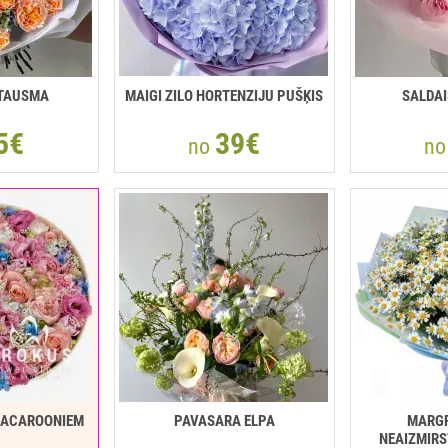
ĪTAUSMA
MAIGI ZILO HORTENZIJU PUŠĶIS
SALDA
5€
39€
no
n
MACAROONIEM
PAVASARA ELPA
MARGR
NEAIZMIRS