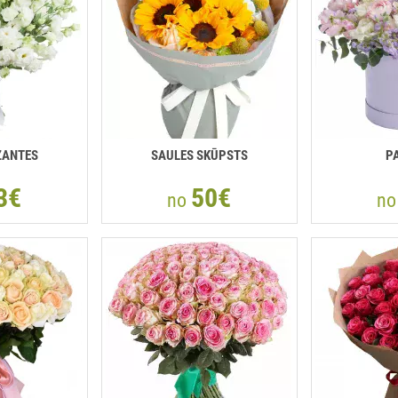
ZANTES
SAULES SKŪPSTS
P
3€
50€
no
n