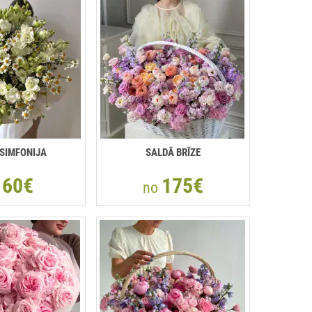
 SIMFONIJA
SALDĀ BRĪZE
60€
175€
o
no