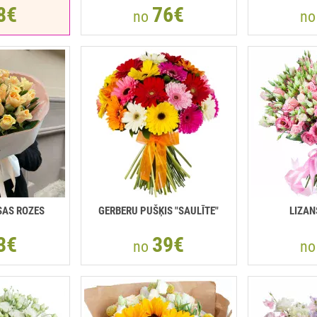
8€
76€
no
n
SAS ROZES
GERBERU PUŠĶIS "SAULĪTE"
LIZAN
3€
39€
no
n