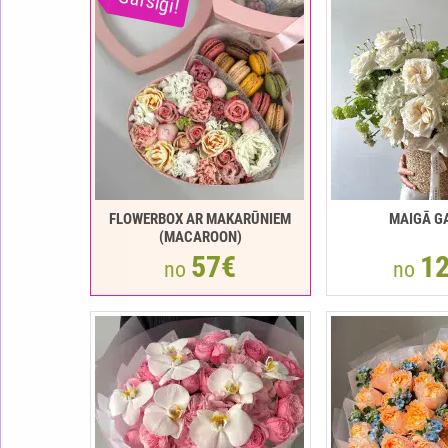
Garšīgi!
FLOWERBOX AR MAKARŪNIEM
MAIGĀ G
(MACAROON)
57€
1
no
no