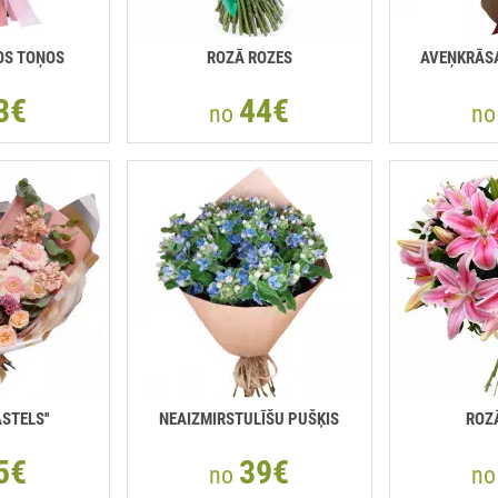
OS TOŅOS
ROZĀ ROZES
AVEŅKRĀS
3€
44€
no
n
ASTELS''
NEAIZMIRSTULĪŠU PUŠĶIS
ROZĀ
5€
39€
no
n