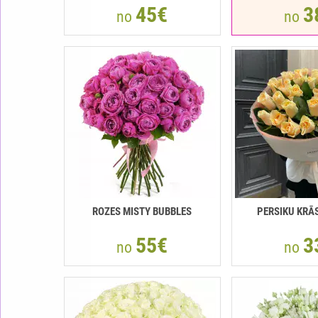
45€
3
no
no
ROZES MISTY BUBBLES
РERSIKU KRĀ
55€
3
no
no