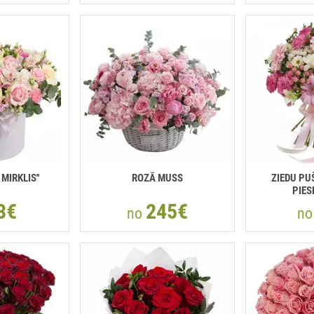
 MIRKLIS''
ROZĀ MUSS
ZIEDU PU
PIES
3€
245€
no
n