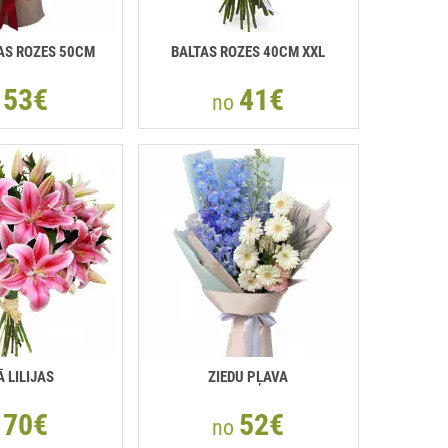
AS ROZES 50СМ
BALTAS ROZES 40СМ XXL
53€
41€
o
no
 LILIJAS
ZIEDU PĻAVA
70€
52€
o
no