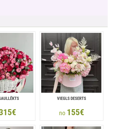
SAULLĒKTS
VIEGLS DESERTS
315€
155€
no