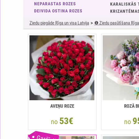
NEPARASTAS ROZES
KARALISKĀS 
DEIVIDA OSTINA ROZES
KRIZANTĒMA
Ziedu piegāde Rīga un visa Latvija
❶ Ziedu pasūtīšana Rīga 
AVEŅU ROZE
ROZĀ B
53€
9
no
no