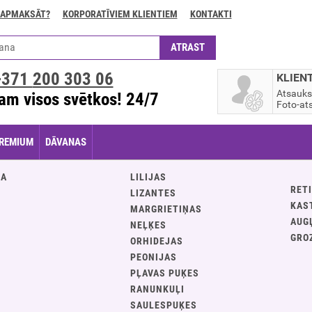
 APMAKSĀT?
KORPORATĪVIEM KLIENTIEM
KONTAKTI
+371
200 303 06
KLIEN
Atsauk
am visos svētkos! 24/7
Foto-ats
REMIUM
DĀVANAS
JA
LILIJAS
RETI
LIZANTES
KAS
MARGRIETIŅAS
AUG
NEĻĶES
GRO
ORHIDEJAS
PEONIJAS
PĻAVAS PUĶES
S
RANUNKUĻI
SAULESPUĶES