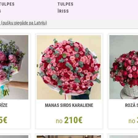
TULPES
TULPES
S
ĪRISS
(pušķu piegāde pa Latviju)
RĪZE
MANAS SIRDS KARALIENE
ROZĀ 
5€
210€
no
no