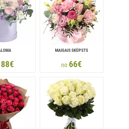
ALOMA
MAIGAIS SKŪPSTS
88€
66€
o
no