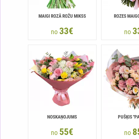
MAIGI ROZĀ ROŽU MIKSS
ROZES MAIG
33€
3
no
no
NOSKAŅOJUMS
PUŠĶIS ''P
55€
8
no
no