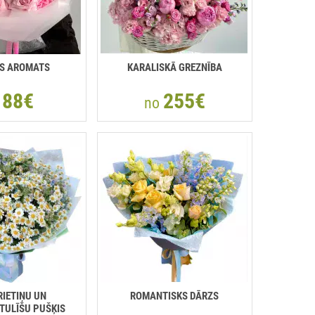
IS AROMATS
KARALISKĀ GREZNĪBA
88€
255€
o
no
IETIŅU UN
ROMANTISKS DĀRZS
TULĪŠU PUŠĶIS