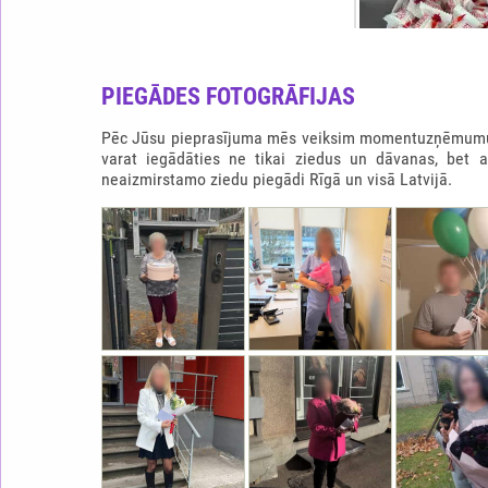
PIEGĀDES FOTOGRĀFIJAS
Pēc Jūsu pieprasījuma mēs veiksim momentuzņēmumu b
varat iegādāties ne tikai ziedus un dāvanas, bet 
neaizmirstamo ziedu piegādi Rīgā un visā Latvijā.
RAFFAELLO SIRDS
65.0