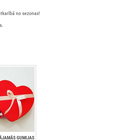
atkarībā no sezonas!
s.
ŠĻĀJAMĀS GUMIJAS