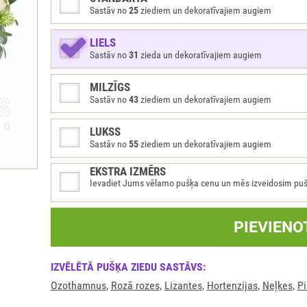
Sastāv no
25
ziediem un dekoratīvajiem augiem
LIELS
Sastāv no
31
zieda un dekoratīvajiem augiem
MILZĪGS
Sastāv no
43
ziediem un dekoratīvajiem augiem
LUKSS
Sastāv no
55
ziediem un dekoratīvajiem augiem
EKSTRA IZMĒRS
Ievadiet Jums vēlamo pušķa cenu un mēs izveidosim pušķi 
PIEVIENO
IZVĒLĒTĀ PUŠĶA ZIEDU SASTĀVS:
Оzothamnus
,
Rozā rozes
,
Lizantes
,
Hortenzijas
,
Neļķes
,
Pi