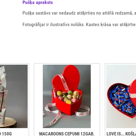
Pušķа apraksts
Pušķa sastāvs var nedaudz atšķirties no attēlā redzamā, 
Fotogrāfijai ir ilustratīvs nolūks. Kastes krāsa var atšķirtie
O 150G
MACAROONS CEPUMI 12GAB.
LOVE IS... KO