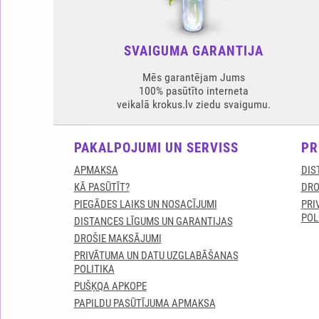
SVAIGUMA GARANTIJA
Mēs garantējam Jums
100% pasūtīto interneta
veikalā krokus.lv ziedu svaigumu.
PAKALPOJUMI UN SERVISS
PR
APMAKSA
DIS
KĀ PASŪTĪT?
DRO
PIEGĀDES LAIKS UN NOSACĪJUMI
PRI
POL
DISTANCES LĪGUMS UN GARANTIJAS
DROŠIE MAKSĀJUMI
PRIVĀTUMA UN DATU UZGLABĀŠANAS
POLITIKA
PUŠĶQA APKOPE
PAPILDU PASŪTĪJUMA APMAKSA