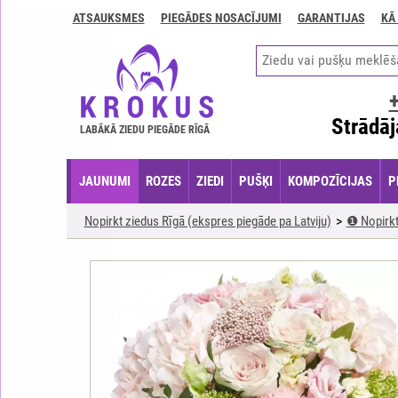
ATSAUKSMES
PIEGĀDES NOSACĪJUMI
GARANTIJAS
KĀ
Kontakti
Piegādes
nosacījumi
GARANTIJAS
Strādāj
LABĀKĀ ZIEDU PIEGĀDE RĪGĀ
Kā
apmaksāt?
JAUNUMI
ROZES
ZIEDI
PUŠĶI
KOMPOZĪCIJAS
P
Kā
noformēt
Nopirkt ziedus Rīgā (ekspres piegāde pa Latviju)
❶ Nopirkt
pasūtījumu?