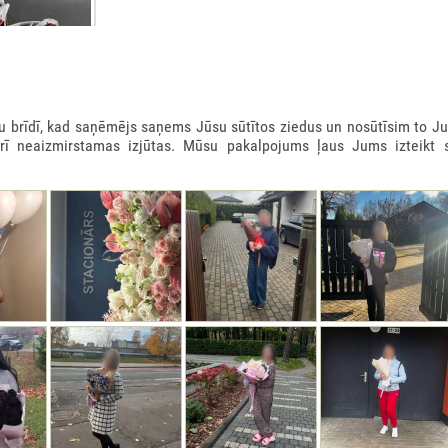
rīdī, kad saņēmējs saņems Jūsu sūtītos ziedus un nosūtīsim to Ju
arī neaizmirstamas izjūtas. Mūsu pakalpojums ļaus Jums izteikt 
 KASTE 900GR
0€