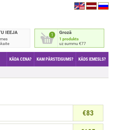
TU IEEJA
Grozā
1
smes
1 produkts
kaite
uz summu €77
KĀDA CENA?
KAM PĀRSTEIGUMS?
KĀDS IEMESLS?
€
83