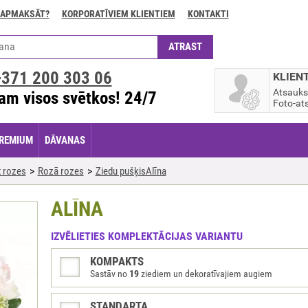
 APMAKSĀT?
KORPORATĪVIEM KLIENTIEM
KONTAKTI
+371
200 303 06
KLIEN
Atsauk
am visos svētkos! 24/7
Foto-ats
REMIUM
DĀVANAS
 rozes
Rozā rozes
Ziedu pušķisAlīna
ALĪNA
IZVĒLIETIES KOMPLEKTĀCIJAS VARIANTU
KOMPAKTS
Sastāv no
19
ziediem un dekoratīvajiem augiem
STANDARTA