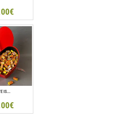
.00€
E IS...
.00€