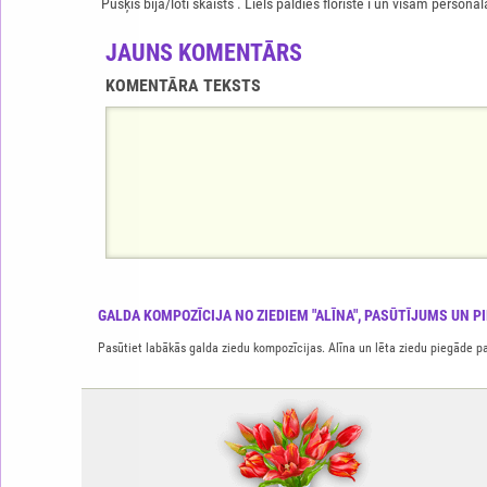
Pušķis bija/loti skaists . Liels paldies floriste i un visam pers
JAUNS KOMENTĀRS
KOMENTĀRA TEKSTS
GALDA KOMPOZĪCIJA NO ZIEDIEM "ALĪNA", PASŪTĪJUMS UN P
Pasūtiet labākās galda ziedu kompozīcijas. Alīna un lēta ziedu piegāde p