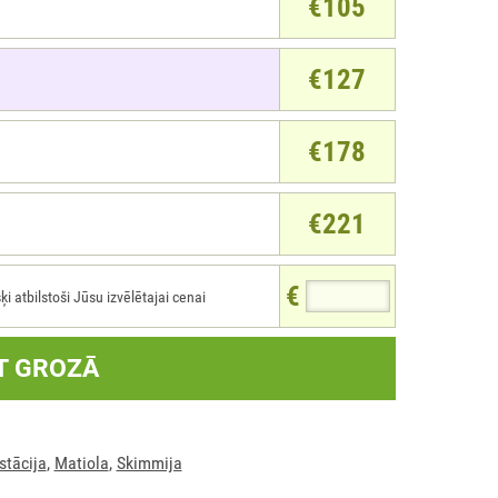
€105
€127
€178
€221
€
atbilstoši Jūsu izvēlētajai cenai
T GROZĀ
stācija
,
Matiola
,
Skimmija