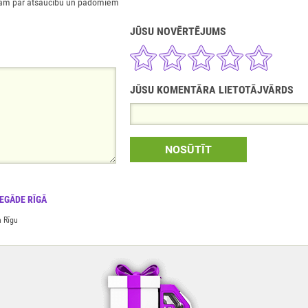
onālam par atsaucību un padomiem
JŪSU NOVĒRTĒJUMS
JŪSU KOMENTĀRA LIETOTĀJVĀRDS
NOSŪTĪT
IEGĀDE RĪGĀ
a Rīgu