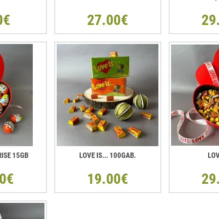
0€
27.00€
29
RISE 15GB
LOVE IS... 100GAB.
LOV
0€
19.00€
29