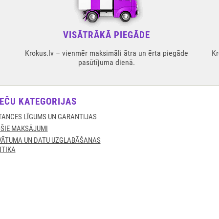
VISĀTRĀKĀ PIEGĀDE
Krokus.lv – vienmēr maksimāli ātra un ērta piegāde
Kr
pasūtījuma dienā.
EČU KATEGORIJAS
TANCES LĪGUMS UN GARANTIJAS
ŠIE MAKSĀJUMI
VĀTUMA UN DATU UZGLABĀŠANAS
ITIKA