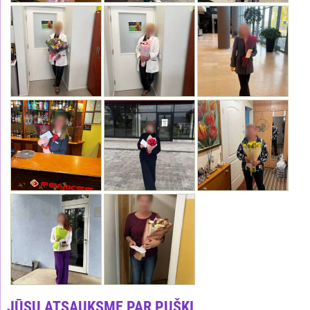
JŪSU ATSAUKSME PAR PUŠĶI