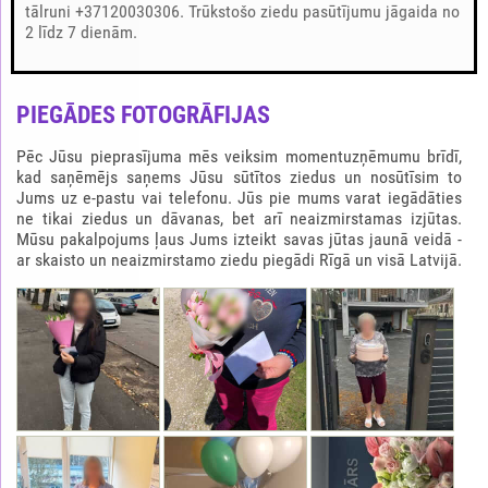
tālruni +37120030306. Trūkstošo ziedu pasūtījumu jāgaida no
2 līdz 7 dienām.
PIEGĀDES FOTOGRĀFIJAS
Pēc Jūsu pieprasījuma mēs veiksim momentuzņēmumu brīdī,
kad saņēmējs saņems Jūsu sūtītos ziedus un nosūtīsim to
Jums uz e-pastu vai telefonu. Jūs pie mums varat iegādāties
ne tikai ziedus un dāvanas, bet arī neaizmirstamas izjūtas.
Mūsu pakalpojums ļaus Jums izteikt savas jūtas jaunā veidā -
ar skaisto un neaizmirstamo ziedu piegādi Rīgā un visā Latvijā.