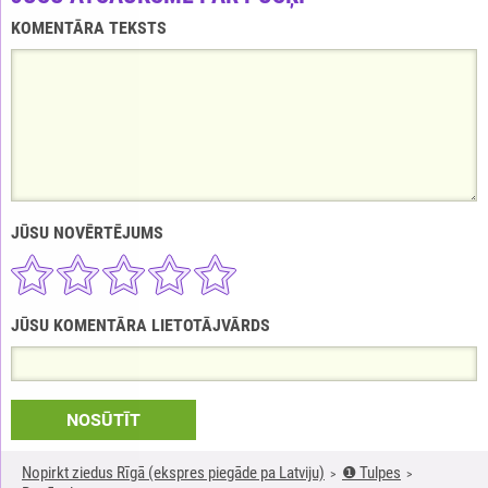
KOMENTĀRA TEKSTS
JŪSU NOVĒRTĒJUMS
JŪSU KOMENTĀRA LIETOTĀJVĀRDS
NOSŪTĪT
Nopirkt ziedus Rīgā (ekspres piegāde pa Latviju)
❶ Tulpes