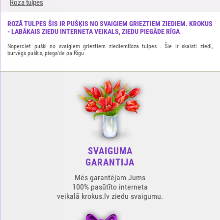
Rozā tulpes
ROZĀ TULPES ŠIS IR PUŠĶIS NO SVAIGIEM GRIEZTIEM ZIEDIEM. KROKUS
- LABĀKAIS ZIEDU INTERNETA VEIKALS, ZIEDU PIEGĀDE RĪGA
Nopērciet pušķi no svaigiem grieztiem ziediemRozā tulpes . Šie ir skaisti ziedi,
burvēgs pušķis, piega'de pa Rīgu
SVAIGUMA
GARANTIJA
Mēs garantējam Jums
100% pasūtīto interneta
veikalā krokus.lv ziedu svaigumu.