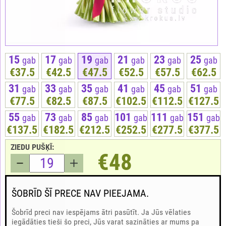
15
17
19
21
23
25
gab
gab
gab
gab
gab
gab
€37.5
€42.5
€47.5
€52.5
€57.5
€62.5
31
33
35
41
45
51
gab
gab
gab
gab
gab
gab
€77.5
€82.5
€87.5
€102.5
€112.5
€127.5
55
73
85
101
111
151
gab
gab
gab
gab
gab
gab
€137.5
€182.5
€212.5
€252.5
€277.5
€377.5
ZIEDU PUŠĶĪ:
€48
ŠOBRĪD ŠĪ PRECE NAV PIEEJAMA.
Šobrīd preci nav iespējams ātri pasūtīt. Ja Jūs vēlaties
iegādāties tieši šo preci, Jūs varat sazināties ar mums pa