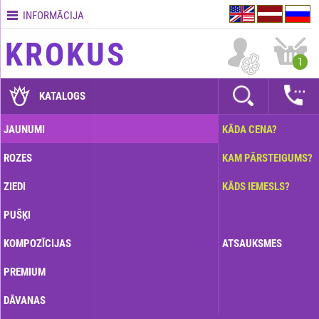
INFORMĀCIJA
Kontakti
KROKUS
Piegādes
1
nosacījumi
GARANTIJAS
KATALOGS
Kā
JAUNUMI
KĀDA CENA?
apmaksāt?
ROZES
KAM PĀRSTEIGUMS?
Kā
noformēt
ZIEDI
KĀDS IEMESLS?
pasūtījumu?
PUŠĶI
KOMPOZĪCIJAS
ATSAUKSMES
PREMIUM
DĀVANAS