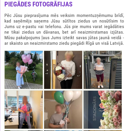
PIEGĀDES FOTOGRĀFIJAS
Pēc Jūsu pieprasījuma mēs veiksim momentuzņēmumu brīdī,
kad saņēmējs saņems Jūsu sūtītos ziedus un nosūtīsim to
Jums uz e-pastu vai telefonu. Jūs pie mums varat iegādāties
ne tikai ziedus un dāvanas, bet arī neaizmirstamas izjūtas.
Mūsu pakalpojums ļaus Jums izteikt savas jūtas jaunā veidā -
ar skaisto un neaizmirstamo ziedu piegādi Rīgā un visā Latvijā.