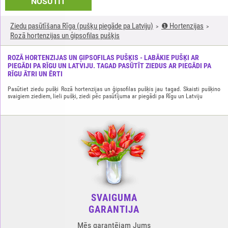
NOSŪTĪT
Ziedu pasūtīšana Rīga (pušķu piegāde pa Latviju)
❶ Hortenzijas
Rozā hortenzijas un ģipsofilas pušķis
ROZĀ HORTENZIJAS UN ĢIPSOFILAS PUŠĶIS - LABĀKIE PUŠĶI AR
PIEGĀDI PA RĪGU UN LATVIJU. TAGAD PASŪTĪT ZIEDUS AR PIEGĀDI PA
RĪGU ĀTRI UN ĒRTI
Pasūtiet ziedu pušķi Rozā hortenzijas un ģipsofilas pušķis jau tagad. Skaisti pušķino
svaigiem ziediem, lieli pušķi, ziedi pēc pasūtījuma ar piegādi pa Rīgu un Latviju
SVAIGUMA
GARANTIJA
Mēs garantējam Jums