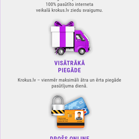
100% pasūtīto interneta
veikalā krokus.lv ziedu svaigumu.
VISĀTRĀKĀ
PIEGĀDE
Krokus.lv – vienmēr maksimāli ātra un ērta piegāde
pasūtījuma dienā.
DROŠS ONLINE