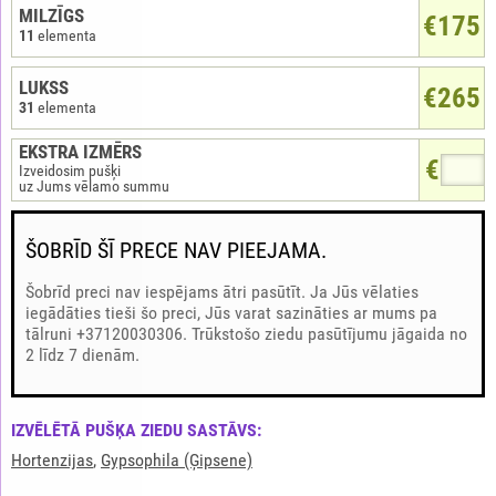
MILZĪGS
€175
11
elementa
LUKSS
€265
31
elementa
EKSTRA IZMĒRS
€
Izveidosim pušķi
uz Jums vēlamo summu
ŠOBRĪD ŠĪ PRECE NAV PIEEJAMA.
Šobrīd preci nav iespējams ātri pasūtīt. Ja Jūs vēlaties
iegādāties tieši šo preci, Jūs varat sazināties ar mums pa
tālruni +37120030306. Trūkstošo ziedu pasūtījumu jāgaida no
2 līdz 7 dienām.
IZVĒLĒTĀ PUŠĶA ZIEDU SASTĀVS:
Hortenzijas
,
Gypsophila (Ģipsene)