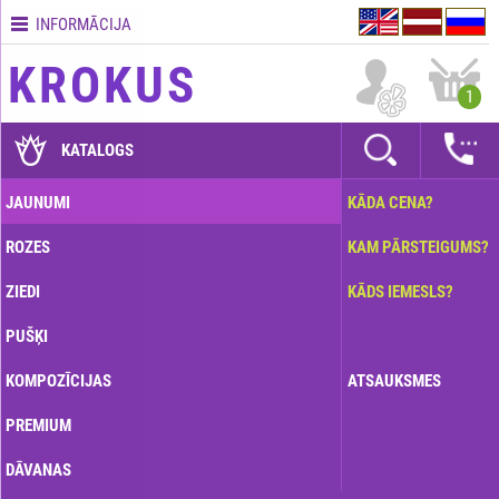
INFORMĀCIJA
Kontakti
KROKUS
Piegādes
1
nosacījumi
GARANTIJAS
KATALOGS
Kā
JAUNUMI
KĀDA CENA?
apmaksāt?
ROZES
KAM PĀRSTEIGUMS?
Kā
noformēt
ZIEDI
KĀDS IEMESLS?
pasūtījumu?
PUŠĶI
KOMPOZĪCIJAS
ATSAUKSMES
PREMIUM
DĀVANAS