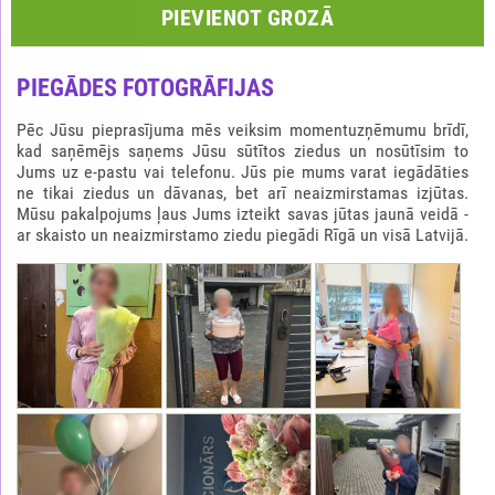
PIEVIENOT GROZĀ
PIEGĀDES FOTOGRĀFIJAS
Pēc Jūsu pieprasījuma mēs veiksim momentuzņēmumu brīdī,
kad saņēmējs saņems Jūsu sūtītos ziedus un nosūtīsim to
Jums uz e-pastu vai telefonu. Jūs pie mums varat iegādāties
ne tikai ziedus un dāvanas, bet arī neaizmirstamas izjūtas.
Mūsu pakalpojums ļaus Jums izteikt savas jūtas jaunā veidā -
ar skaisto un neaizmirstamo ziedu piegādi Rīgā un visā Latvijā.