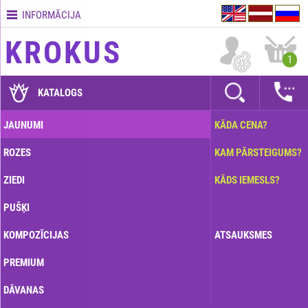
INFORMĀCIJA
Kontakti
KROKUS
Piegādes
1
nosacījumi
GARANTIJAS
KATALOGS
Kā
JAUNUMI
KĀDA CENA?
apmaksāt?
ROZES
KAM PĀRSTEIGUMS?
Kā
noformēt
ZIEDI
KĀDS IEMESLS?
pasūtījumu?
PUŠĶI
KOMPOZĪCIJAS
ATSAUKSMES
PREMIUM
DĀVANAS