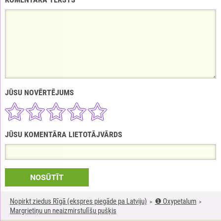
JŪSU NOVĒRTĒJUMS
JŪSU KOMENTĀRA LIETOTĀJVĀRDS
NOSŪTĪT
Nopirkt ziedus Rīgā (ekspres piegāde pa Latviju)
❶ Oxypetalum
Margrietiņu un neaizmirstulīšu pušķis