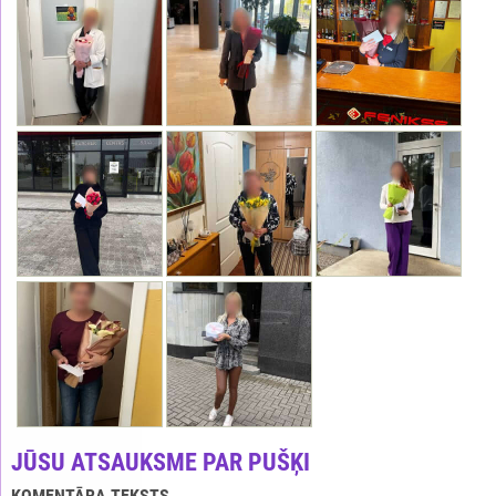
JŪSU ATSAUKSME PAR PUŠĶI
KOMENTĀRA TEKSTS