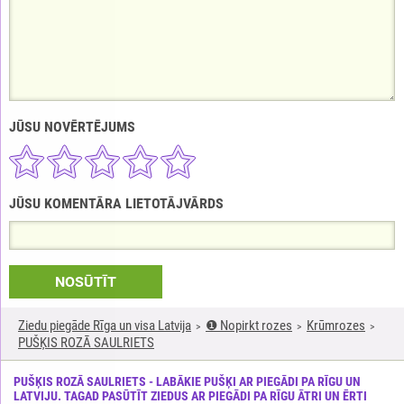
JŪSU NOVĒRTĒJUMS
JŪSU KOMENTĀRA LIETOTĀJVĀRDS
NOSŪTĪT
Ziedu piegāde Rīga un visa Latvija
❶ Nopirkt rozes
Krūmrozes
PUŠĶIS ROZĀ SAULRIETS
PUŠĶIS ROZĀ SAULRIETS - LABĀKIE PUŠĶI AR PIEGĀDI PA RĪGU UN
LATVIJU. TAGAD PASŪTĪT ZIEDUS AR PIEGĀDI PA RĪGU ĀTRI UN ĒRTI