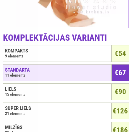
KOMPLEKTĀCIJAS VARIANTI
KOMPAKTS
€
54
9
elementa
STANDARTA
€67
11
elementa
LIELS
€90
15
elementa
SUPER LIELS
€126
21
elementa
MILZĪGS
€186