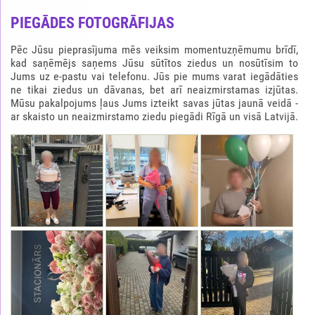
PIEGĀDES FOTOGRĀFIJAS
Pēc Jūsu pieprasījuma mēs veiksim momentuzņēmumu brīdī,
kad saņēmējs saņems Jūsu sūtītos ziedus un nosūtīsim to
Jums uz e-pastu vai telefonu. Jūs pie mums varat iegādāties
ne tikai ziedus un dāvanas, bet arī neaizmirstamas izjūtas.
Mūsu pakalpojums ļaus Jums izteikt savas jūtas jaunā veidā -
ar skaisto un neaizmirstamo ziedu piegādi Rīgā un visā Latvijā.