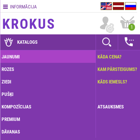
INFORMĀCIJA
Kontakti
KROKUS
Piegādes
1
nosacījumi
GARANTIJAS
KATALOGS
Kā
JAUNUMI
KĀDA CENA?
apmaksāt?
ROZES
KAM PĀRSTEIGUMS?
Kā
noformēt
ZIEDI
KĀDS IEMESLS?
pasūtījumu?
PUŠĶI
KOMPOZĪCIJAS
ATSAUKSMES
PREMIUM
DĀVANAS