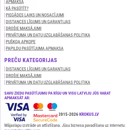
APMAKSA
KĀ PASŪTĪT?
PIEGĀDES LAIKS UN NOSACĪJUMI
DISTANCES LĪGUMS UN GARANTIJAS
DROŠIE MAKSĀJUMI
PRIVĀTUMA UN DATU UZGLABĀŠANAS POLITIKA
PUŠĶQA APKOPE
PAPILDU PASŪTĪJUMA APMAKSA
PREČU KATEGORIJAS
DISTANCES LĪGUMS UN GARANTIJAS
DROŠIE MAKSĀJUMI
PRIVĀTUMA UN DATU UZGLABĀŠANAS POLITIKA
SAVU ZIEDU PASŪTĪJUMU PA RĪGU UN VISU LATVIJU JŪS VARAT
APMAKSĀT AR:
Visas tiesības ir aizsargātas© 2015-2026
KROKUS.LV
Mājaslapu izstrāde un attīstīšana. Jūsu biznesa pavadīšana uz internetu: