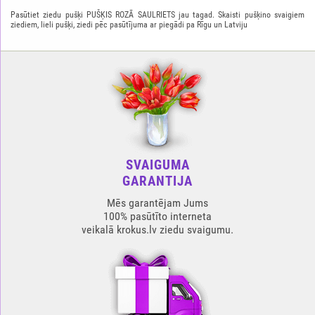
Pasūtiet ziedu pušķi PUŠĶIS ROZĀ SAULRIETS jau tagad. Skaisti pušķino svaigiem
ziediem, lieli pušķi, ziedi pēc pasūtījuma ar piegādi pa Rīgu un Latviju
SVAIGUMA
GARANTIJA
Mēs garantējam Jums
100% pasūtīto interneta
veikalā krokus.lv ziedu svaigumu.