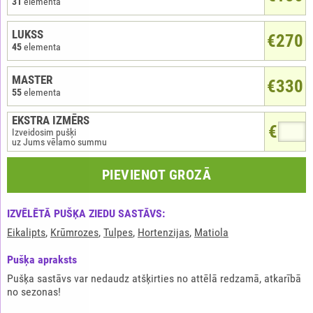
31
elementa
LUKSS
€270
45
elementa
MASTER
€330
55
elementa
EKSTRA IZMĒRS
€
Izveidosim pušķi
uz Jums vēlamo summu
PIEVIENOT GROZĀ
IZVĒLĒTĀ PUŠĶA ZIEDU SASTĀVS:
Eikalipts
,
Krūmrozes
,
Tulpes
,
Hortenzijas
,
Matiola
Pušķа apraksts
Pušķa sastāvs var nedaudz atšķirties no attēlā redzamā, atkarībā
no sezonas!