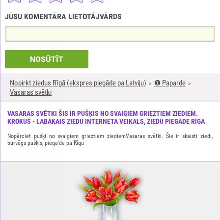
JŪSU KOMENTĀRA LIETOTĀJVĀRDS
NOSŪTĪT
Nopirkt ziedus Rīgā (ekspres piegāde pa Latviju)
❶ Paparde
Vasaras svētki
VASARAS SVĒTKI ŠIS IR PUŠĶIS NO SVAIGIEM GRIEZTIEM ZIEDIEM.
KROKUS - LABĀKAIS ZIEDU INTERNETA VEIKALS, ZIEDU PIEGĀDE RĪGA
Nopērciet pušķi no svaigiem grieztiem ziediemVasaras svētki. Šie ir skaisti ziedi,
burvēgs pušķis, piega'de pa Rīgu