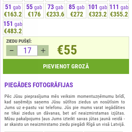
51
55
73
85
101
111
gab
gab
gab
gab
gab
gab
€163.2
€176
€233.6
€272
€323.2
€355.2
151
gab
€483.2
ZIEDU PUŠĶĪ:
€55
PIEVIENOT GROZĀ
PIEGĀDES FOTOGRĀFIJAS
Pēc Jūsu pieprasījuma mēs veiksim momentuzņēmumu brīdī,
kad saņēmējs saņems Jūsu sūtītos ziedus un nosūtīsim to
Jums uz e-pastu vai telefonu. Jūs pie mums varat iegādāties
ne tikai ziedus un dāvanas, bet arī neaizmirstamas izjūtas.
Mūsu pakalpojums ļaus Jums izteikt savas jūtas jaunā veidā -
ar skaisto un neaizmirstamo ziedu piegādi Rīgā un visā Latvijā.