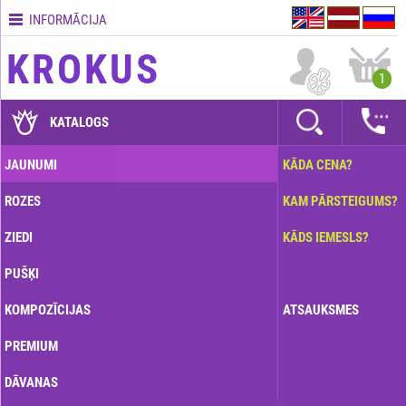
INFORMĀCIJA
Kontakti
KROKUS
Piegādes
1
nosacījumi
GARANTIJAS
KATALOGS
Kā
JAUNUMI
KĀDA CENA?
apmaksāt?
ROZES
KAM PĀRSTEIGUMS?
Kā
noformēt
ZIEDI
KĀDS IEMESLS?
pasūtījumu?
PUŠĶI
KOMPOZĪCIJAS
ATSAUKSMES
PREMIUM
DĀVANAS