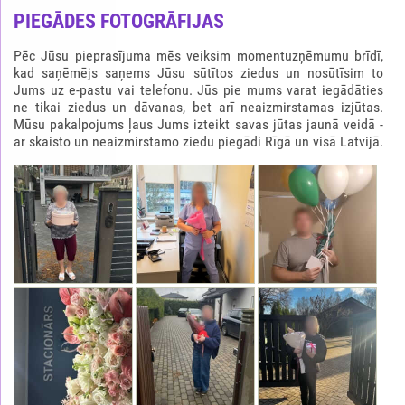
PIEGĀDES FOTOGRĀFIJAS
Pēc Jūsu pieprasījuma mēs veiksim momentuzņēmumu brīdī,
kad saņēmējs saņems Jūsu sūtītos ziedus un nosūtīsim to
Jums uz e-pastu vai telefonu. Jūs pie mums varat iegādāties
ne tikai ziedus un dāvanas, bet arī neaizmirstamas izjūtas.
Mūsu pakalpojums ļaus Jums izteikt savas jūtas jaunā veidā -
ar skaisto un neaizmirstamo ziedu piegādi Rīgā un visā Latvijā.