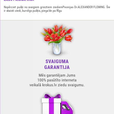
Nopērciet pušķi no svaigiem grieztiem ziediemPeonijas Dr.ALEXANDER FLEMING. Šie
ir skaisti ziedi, burvēgs pušķis, piega'de pa Rīgu
SVAIGUMA
GARANTIJA
Mēs garantējam Jums
100% pasūtīto interneta
veikalā krokus.lv ziedu svaigumu.