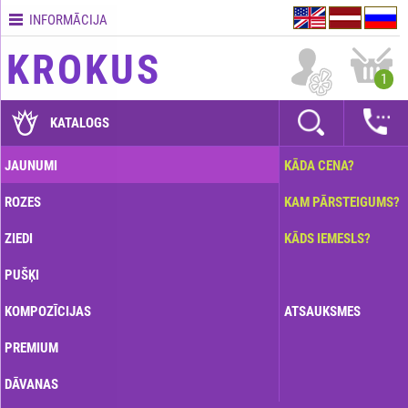
INFORMĀCIJA
Kontakti
KROKUS
Piegādes
1
nosacījumi
GARANTIJAS
KATALOGS
Kā
JAUNUMI
KĀDA CENA?
apmaksāt?
ROZES
KAM PĀRSTEIGUMS?
Kā
noformēt
ZIEDI
KĀDS IEMESLS?
pasūtījumu?
PUŠĶI
KOMPOZĪCIJAS
ATSAUKSMES
PREMIUM
DĀVANAS