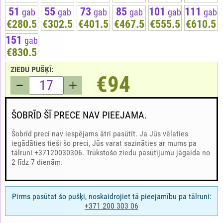
51
55
73
85
101
111
gab
gab
gab
gab
gab
gab
€280.5
€302.5
€401.5
€467.5
€555.5
€610.5
151
gab
€830.5
ZIEDU PUŠĶĪ:
€94
ŠOBRĪD ŠĪ PRECE NAV PIEEJAMA.
Šobrīd preci nav iespējams ātri pasūtīt. Ja Jūs vēlaties
iegādāties tieši šo preci, Jūs varat sazināties ar mums pa
tālruni +37120030306. Trūkstošo ziedu pasūtījumu jāgaida no
2 līdz 7 dienām.
Pirms pasūtat šo pušķi, noskaidrojiet tā pieejamību pa tālruni:
+371
200 303 06