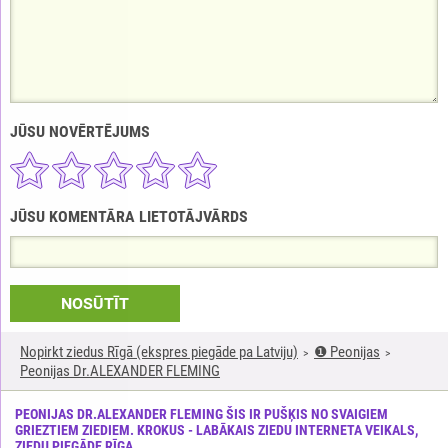
JŪSU NOVĒRTĒJUMS
JŪSU KOMENTĀRA LIETOTĀJVĀRDS
NOSŪTĪT
Nopirkt ziedus Rīgā (ekspres piegāde pa Latviju)
❶ Peonijas
Peonijas Dr.ALEXANDER FLEMING
PEONIJAS DR.ALEXANDER FLEMING ŠIS IR PUŠĶIS NO SVAIGIEM
GRIEZTIEM ZIEDIEM. KROKUS - LABĀKAIS ZIEDU INTERNETA VEIKALS,
ZIEDU PIEGĀDE RĪGA