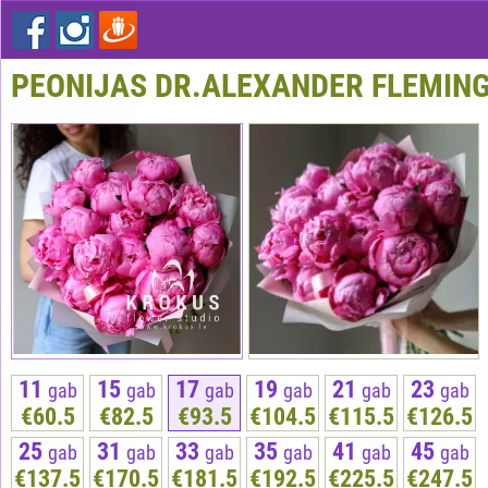
PEONIJAS DR.ALEXANDER FLEMIN
11
15
17
19
21
23
gab
gab
gab
gab
gab
gab
€60.5
€82.5
€93.5
€104.5
€115.5
€126.5
25
31
33
35
41
45
gab
gab
gab
gab
gab
gab
€137.5
€170.5
€181.5
€192.5
€225.5
€247.5