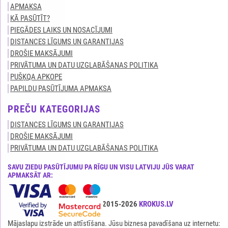
APMAKSA
KĀ PASŪTĪT?
PIEGĀDES LAIKS UN NOSACĪJUMI
DISTANCES LĪGUMS UN GARANTIJAS
DROŠIE MAKSĀJUMI
PRIVĀTUMA UN DATU UZGLABĀŠANAS POLITIKA
PUŠĶQA APKOPE
PAPILDU PASŪTĪJUMA APMAKSA
PREČU KATEGORIJAS
DISTANCES LĪGUMS UN GARANTIJAS
DROŠIE MAKSĀJUMI
PRIVĀTUMA UN DATU UZGLABĀŠANAS POLITIKA
SAVU ZIEDU PASŪTĪJUMU PA RĪGU UN VISU LATVIJU JŪS VARAT
APMAKSĀT AR:
Visas tiesības ir aizsargātas© 2015-2026
KROKUS.LV
Mājaslapu izstrāde un attīstīšana. Jūsu biznesa pavadīšana uz internetu: