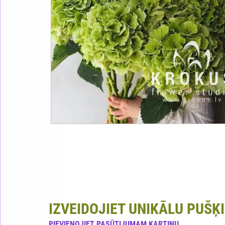
IZVEIDOJIET UNIKĀLU PUŠĶI
PIEVIENOJIET PASŪTIJUMAM KARTIŅU