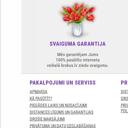
SVAIGUMA GARANTIJA
Mēs garantējam Jums
100% pasūtīto interneta
veikalā krokus.lv ziedu svaigumu.
PAKALPOJUMI UN SERVISS
PR
APMAKSA
DIS
KĀ PASŪTĪT?
DRO
PIEGĀDES LAIKS UN NOSACĪJUMI
PRI
POL
DISTANCES LĪGUMS UN GARANTIJAS
DROŠIE MAKSĀJUMI
PRIVĀTUMA UN DATU UZGLABĀŠANAS