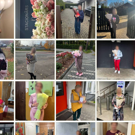
 KASTE 900GR
0€