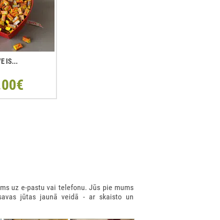
E IS...
.00€
ms uz e-pastu vai telefonu. Jūs pie mums
savas jūtas jaunā veidā - ar skaisto un