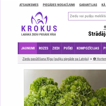
ATSAUKSMES
PIEGĀDES NOSACĪJUMI
GARANTIJAS
KĀ
Kontakti
Piegādes
nosacījumi
GARANTIJAS
Strādāj
LABĀKĀ ZIEDU PIEGĀDE RĪGĀ
Kā
apmaksāt?
JAUNUMI
ROZES
ZIEDI
PUŠĶI
KOMPOZĪCIJAS
P
Kā
noformēt
Ziedu pasūtīšana Rīga (pušķu piegāde pa Latviju)
❶ Horten
pasūtījumu?