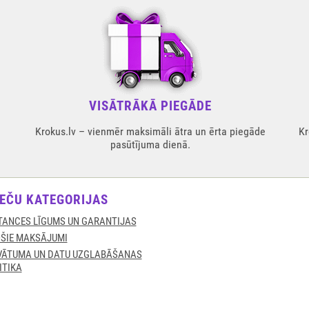
VISĀTRĀKĀ PIEGĀDE
Krokus.lv – vienmēr maksimāli ātra un ērta piegāde
Kr
pasūtījuma dienā.
EČU KATEGORIJAS
TANCES LĪGUMS UN GARANTIJAS
ŠIE MAKSĀJUMI
VĀTUMA UN DATU UZGLABĀŠANAS
ITIKA