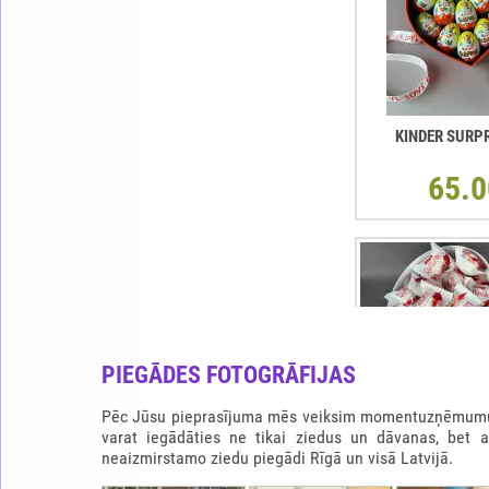
KINDER SURP
65.0
PIEGĀDES FOTOGRĀFIJAS
Pēc Jūsu pieprasījuma mēs veiksim momentuzņēmumu b
varat iegādāties ne tikai ziedus un dāvanas, bet 
neaizmirstamo ziedu piegādi Rīgā un visā Latvijā.