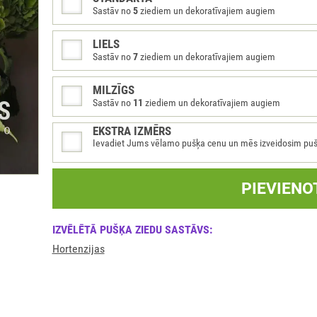
Sastāv no
5
ziediem un dekoratīvajiem augiem
LIELS
Sastāv no
7
ziediem un dekoratīvajiem augiem
MILZĪGS
Sastāv no
11
ziediem un dekoratīvajiem augiem
EKSTRA IZMĒRS
Ievadiet Jums vēlamo pušķa cenu un mēs izveidosim pušķi 
PIEVIENO
IZVĒLĒTĀ PUŠĶA ZIEDU SASTĀVS:
Hortenzijas