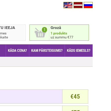
TU IEEJA
Grozā
1
smes
1 produkts
kaite
uz summu €77
KĀDA CENA?
KAM PĀRSTEIGUMS?
KĀDS IEMESLS?
€
45