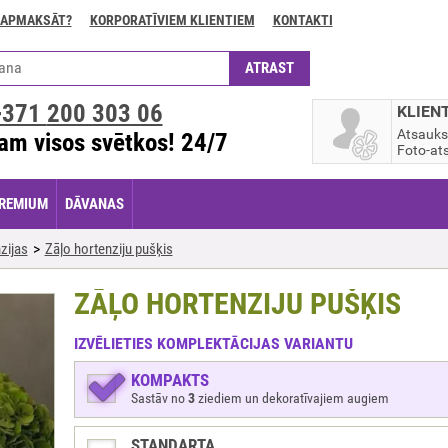
 APMAKSĀT?
KORPORATĪVIEM KLIENTIEM
KONTAKTI
+371
200 303 06
KLIEN
Atsauk
am visos svētkos! 24/7
Foto-ats
REMIUM
DĀVANAS
zijas
Zāļo hortenziju pušķis
ZĀĻO HORTENZIJU PUŠĶIS
IZVĒLIETIES KOMPLEKTĀCIJAS VARIANTU
KOMPAKTS
Sastāv no
3
ziediem un dekoratīvajiem augiem
STANDARTA