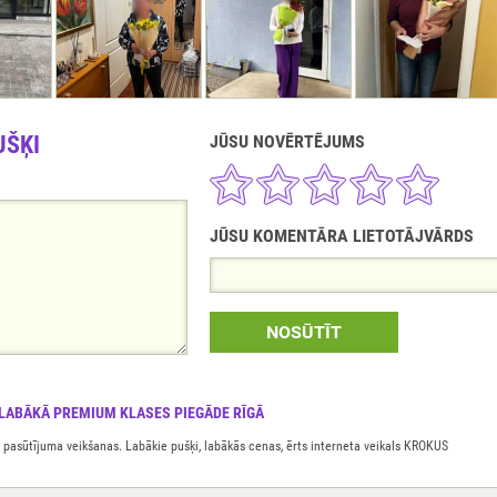
UŠĶI
JŪSU NOVĒRTĒJUMS
JŪSU KOMENTĀRA LIETOTĀJVĀRDS
NOSŪTĪT
 LABĀKĀ PREMIUM KLASES PIEGĀDE RĪGĀ
 pasūtījuma veikšanas. Labākie pušķi, labākās cenas, ērts interneta veikals KROKUS