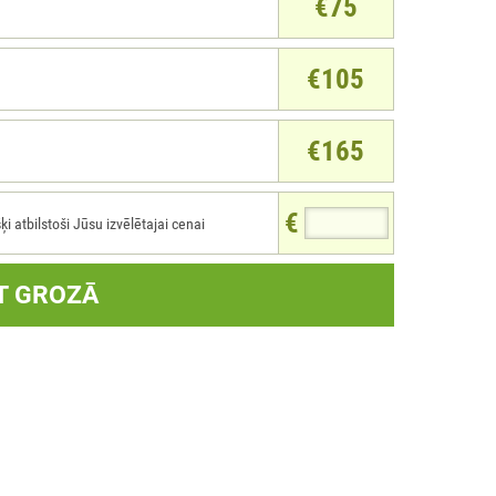
€75
€105
€165
€
atbilstoši Jūsu izvēlētajai cenai
T GROZĀ