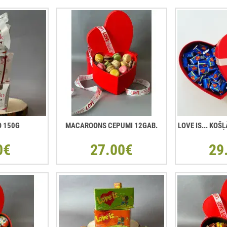
O 150G
MACAROONS CEPUMI 12GAB.
LOVE IS... KO
0€
27.00€
29