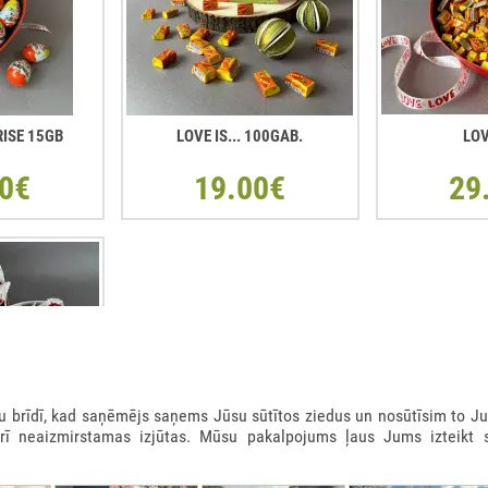
RISE 15GB
LOVE IS... 100GAB.
LOV
0€
19.00€
29
rīdī, kad saņēmējs saņems Jūsu sūtītos ziedus un nosūtīsim to Ju
arī neaizmirstamas izjūtas. Mūsu pakalpojums ļaus Jums izteikt 