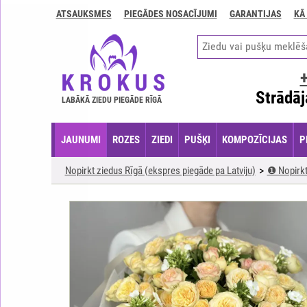
ATSAUKSMES
PIEGĀDES NOSACĪJUMI
GARANTIJAS
KĀ
Kontakti
Piegādes
nosacījumi
GARANTIJAS
Strādāj
LABĀKĀ ZIEDU PIEGĀDE RĪGĀ
Kā
apmaksāt?
JAUNUMI
ROZES
ZIEDI
PUŠĶI
KOMPOZĪCIJAS
P
Kā
noformēt
Nopirkt ziedus Rīgā (ekspres piegāde pa Latviju)
❶ Nopirkt
pasūtījumu?