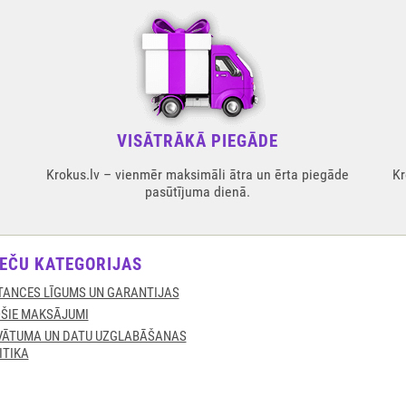
VISĀTRĀKĀ PIEGĀDE
Krokus.lv – vienmēr maksimāli ātra un ērta piegāde
Kr
pasūtījuma dienā.
EČU KATEGORIJAS
TANCES LĪGUMS UN GARANTIJAS
ŠIE MAKSĀJUMI
VĀTUMA UN DATU UZGLABĀŠANAS
ITIKA