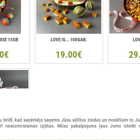
RISE 15GB
LOVE IS... 100GAB.
LOV
0€
19.00€
29
rīdī, kad saņēmējs saņems Jūsu sūtītos ziedus un nosūtīsim to Ju
arī neaizmirstamas izjūtas. Mūsu pakalpojums ļaus Jums izteikt 