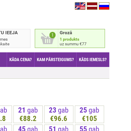
TU IEEJA
Grozā
1
smes
1 produkts
kaite
uz summu €77
KĀDA CENA?
KAM PĀRSTEIGUMS?
KĀDS IEMESLS?
ab
21
gab
23
gab
25
gab
.8
€88.2
€96.6
€105
ab
45
gab
51
gab
55
gab