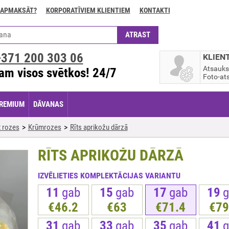
 APMAKSĀT?
KORPORATĪVIEM KLIENTIEM
KONTAKTI
+371
200 303 06
KLIEN
Atsauk
am visos svētkos! 24/7
Foto-ats
REMIUM
DĀVANAS
 rozes
Krūmrozes
Rīts aprikožu dārzā
RĪTS APRIKOŽU DĀRZĀ
IZVĒLIETIES KOMPLEKTĀCIJAS VARIANTU
11
gab
15
gab
17
gab
19
g
€46.2
€63
€71.4
€79
31
gab
33
gab
35
gab
41
g