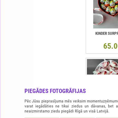
KINDER SURP
65.0
PIEGĀDES FOTOGRĀFIJAS
Pēc Jūsu pieprasījuma mēs veiksim momentuzņēmumu b
varat iegādāties ne tikai ziedus un dāvanas, bet 
neaizmirstamo ziedu piegādi Rīgā un visā Latvijā.