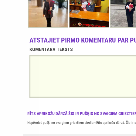
ATSTĀJIET PIRMO KOMENTĀRU PAR P
KOMENTĀRA TEKSTS
RĪTS APRIKOŽU DĀRZĀ ŠIS IR PUŠĶIS NO SVAIGIEM GRIEZTIE
Nopērciet pušķi no svaigiem grieztiem ziediemRīts aprikožu dārzā. Šie ir sk