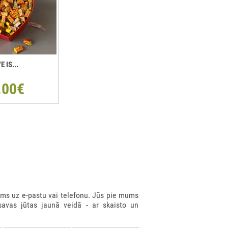
E IS...
.00€
ms uz e-pastu vai telefonu. Jūs pie mums
savas jūtas jaunā veidā - ar skaisto un