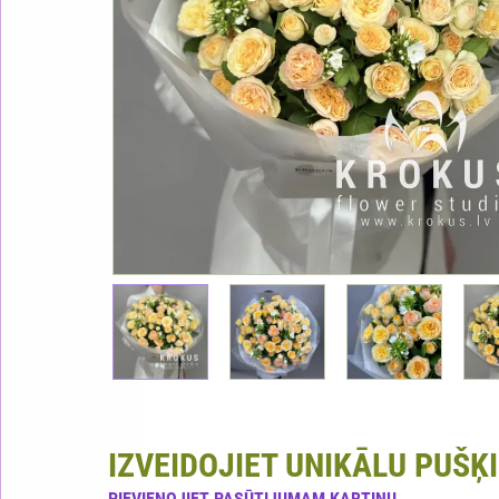
IZVEIDOJIET UNIKĀLU PUŠĶI
PIEVIENOJIET PASŪTIJUMAM KARTIŅU