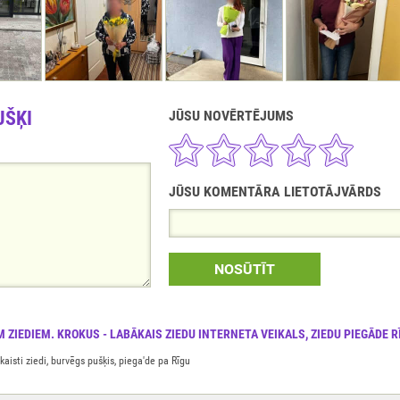
UŠĶI
JŪSU NOVĒRTĒJUMS
JŪSU KOMENTĀRA LIETOTĀJVĀRDS
NOSŪTĪT
M ZIEDIEM. KROKUS - LABĀKAIS ZIEDU INTERNETA VEIKALS, ZIEDU PIEGĀDE R
aisti ziedi, burvēgs pušķis, piega'de pa Rīgu