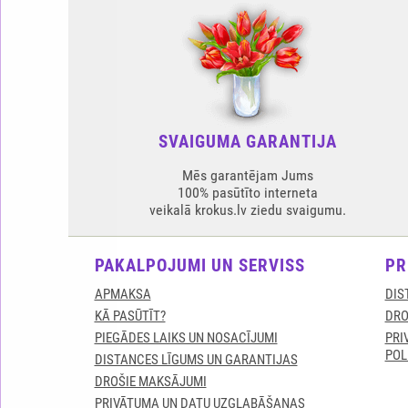
SVAIGUMA GARANTIJA
Mēs garantējam Jums
100% pasūtīto interneta
veikalā krokus.lv ziedu svaigumu.
PAKALPOJUMI UN SERVISS
PR
APMAKSA
DIS
KĀ PASŪTĪT?
DRO
PIEGĀDES LAIKS UN NOSACĪJUMI
PRI
POL
DISTANCES LĪGUMS UN GARANTIJAS
DROŠIE MAKSĀJUMI
PRIVĀTUMA UN DATU UZGLABĀŠANAS