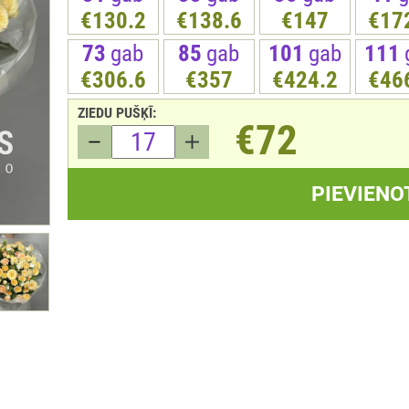
€130.2
€138.6
€147
€17
73
gab
85
gab
101
gab
111
€306.6
€357
€424.2
€46
ZIEDU PUŠĶĪ:
€72
PIEVIENO