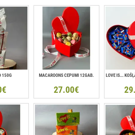
O 150G
MACAROONS CEPUMI 12GAB.
LOVE IS... KO
0€
27.00€
29