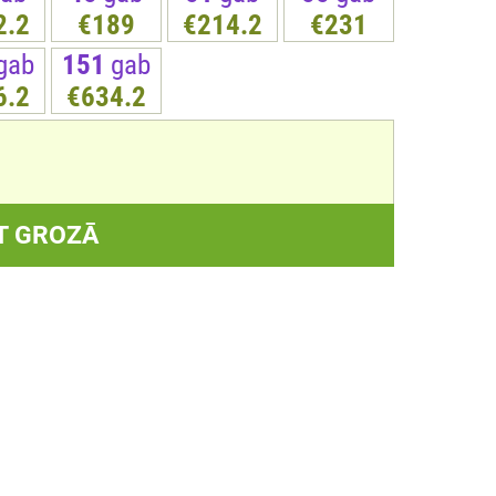
2.2
€189
€214.2
€231
gab
151
gab
6.2
€634.2
T GROZĀ