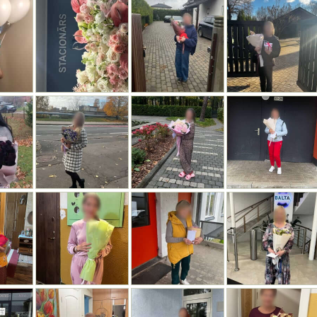
 KASTE 900GR
0€