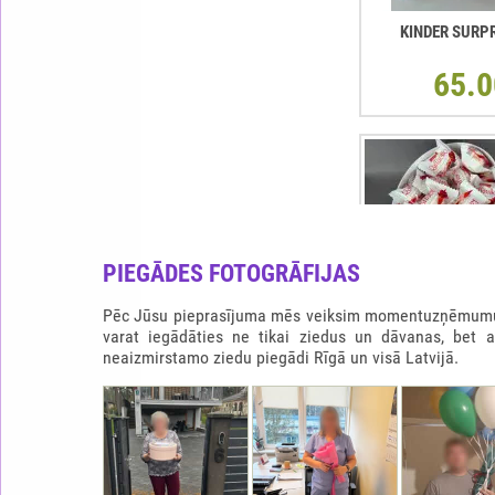
KINDER SURP
65.0
PIEGĀDES FOTOGRĀFIJAS
Pēc Jūsu pieprasījuma mēs veiksim momentuzņēmumu b
varat iegādāties ne tikai ziedus un dāvanas, bet 
neaizmirstamo ziedu piegādi Rīgā un visā Latvijā.
RAFFAELLO SIRDS
65.0