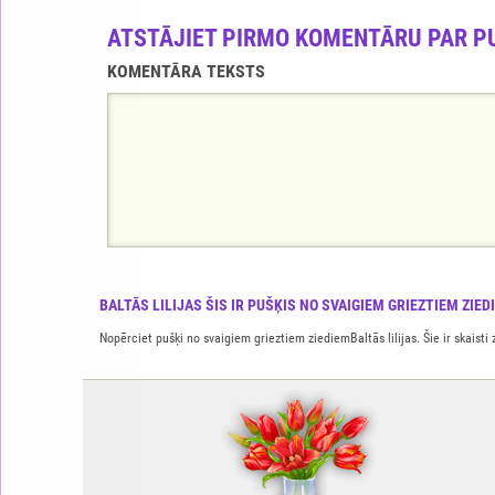
ATSTĀJIET PIRMO KOMENTĀRU PAR P
KOMENTĀRA TEKSTS
BALTĀS LILIJAS ŠIS IR PUŠĶIS NO SVAIGIEM GRIEZTIEM ZIED
Nopērciet pušķi no svaigiem grieztiem ziediemBaltās lilijas. Šie ir skaisti 