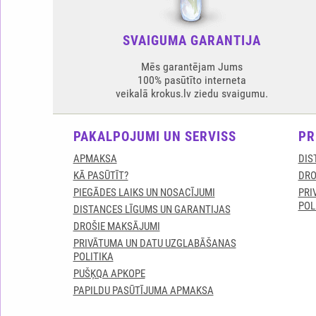
SVAIGUMA GARANTIJA
Mēs garantējam Jums
100% pasūtīto interneta
veikalā krokus.lv ziedu svaigumu.
PAKALPOJUMI UN SERVISS
PR
APMAKSA
DIS
KĀ PASŪTĪT?
DRO
PIEGĀDES LAIKS UN NOSACĪJUMI
PRI
POL
DISTANCES LĪGUMS UN GARANTIJAS
DROŠIE MAKSĀJUMI
PRIVĀTUMA UN DATU UZGLABĀŠANAS
POLITIKA
PUŠĶQA APKOPE
PAPILDU PASŪTĪJUMA APMAKSA