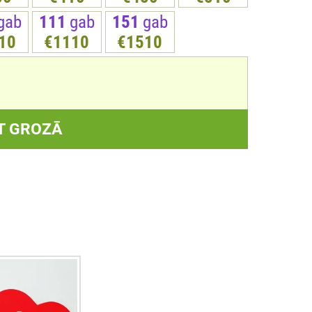
gab
111
gab
151
gab
10
€1110
€1510
T GROZĀ