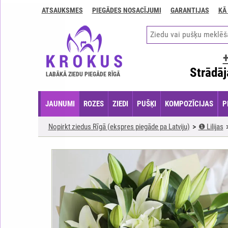
ATSAUKSMES
PIEGĀDES NOSACĪJUMI
GARANTIJAS
KĀ
Kontakti
Piegādes
nosacījumi
GARANTIJAS
Strādāj
LABĀKĀ ZIEDU PIEGĀDE RĪGĀ
Kā
apmaksāt?
JAUNUMI
ROZES
ZIEDI
PUŠĶI
KOMPOZĪCIJAS
P
Kā
noformēt
Nopirkt ziedus Rīgā (ekspres piegāde pa Latviju)
❶ Lilijas
pasūtījumu?