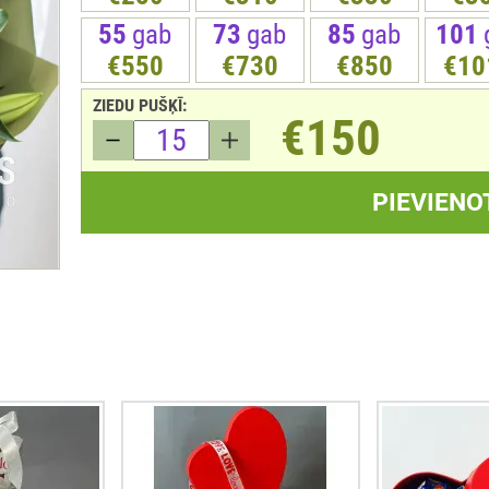
55
gab
73
gab
85
gab
101
€550
€730
€850
€10
ZIEDU PUŠĶĪ:
€150
PIEVIENO