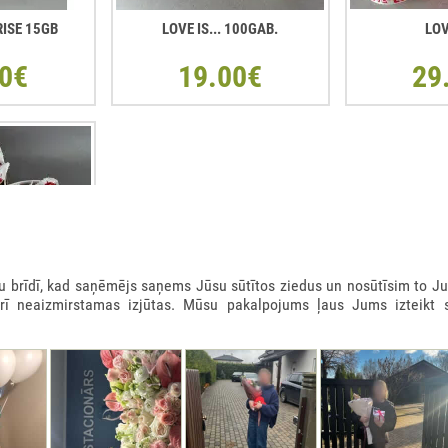
RISE 15GB
LOVE IS... 100GAB.
LOV
0€
19.00€
29
rīdī, kad saņēmējs saņems Jūsu sūtītos ziedus un nosūtīsim to Ju
arī neaizmirstamas izjūtas. Mūsu pakalpojums ļaus Jums izteikt 
 KASTE 900GR
0€