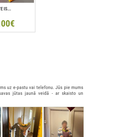
E IS...
.00€
ms uz e-pastu vai telefonu. Jūs pie mums
savas jūtas jaunā veidā - ar skaisto un