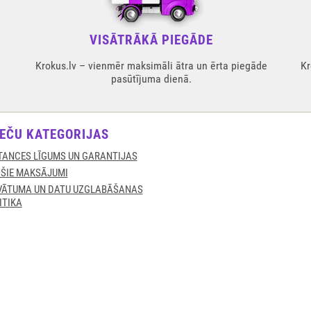
VISĀTRĀKĀ PIEGĀDE
Krokus.lv – vienmēr maksimāli ātra un ērta piegāde
Kr
pasūtījuma dienā.
EČU KATEGORIJAS
TANCES LĪGUMS UN GARANTIJAS
ŠIE MAKSĀJUMI
VĀTUMA UN DATU UZGLABĀŠANAS
ITIKA