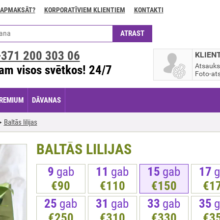
 APMAKSĀT?
KORPORATĪVIEM KLIENTIEM
KONTAKTI
+371
200 303 06
KLIEN
Atsauk
am visos svētkos! 24/7
Foto-ats
REMIUM
DĀVANAS
Baltās lilijas
BALTĀS LILIJAS
9
gab
11
gab
15
gab
17
g
€90
€110
€150
€1
25
gab
31
gab
33
gab
35
g
€250
€310
€330
€3