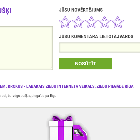
UŠĶI
JŪSU NOVĒRTĒJUMS
JŪSU KOMENTĀRA LIETOTĀJVĀRDS
NOSŪTĪT
IEM. KROKUS - LABĀKAIS ZIEDU INTERNETA VEIKALS, ZIEDU PIEGĀDE RĪGA
ziedi, burvēgs pušķis, piega'de pa Rīgu