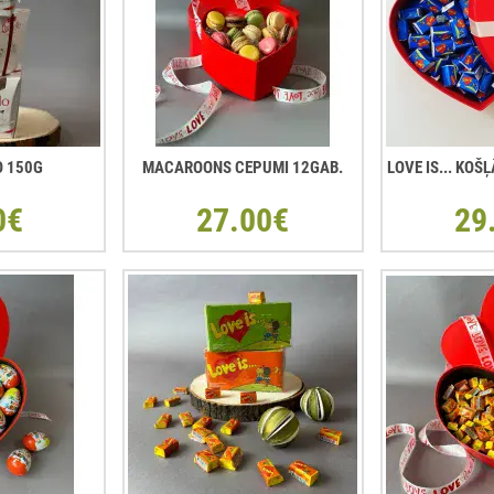
O 150G
MACAROONS CEPUMI 12GAB.
LOVE IS... KO
0€
27.00€
29