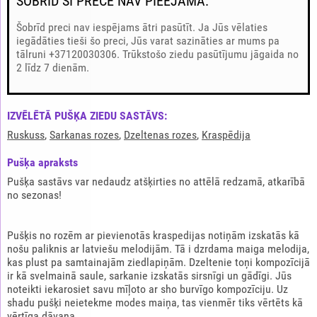
ŠOBRĪD ŠĪ PRECE NAV PIEEJAMA.
Šobrīd preci nav iespējams ātri pasūtīt. Ja Jūs vēlaties
iegādāties tieši šo preci, Jūs varat sazināties ar mums pa
tālruni +37120030306. Trūkstošo ziedu pasūtījumu jāgaida no
2 līdz 7 dienām.
IZVĒLĒTĀ PUŠĶA ZIEDU SASTĀVS:
Ruskuss
,
Sarkanas rozes
,
Dzeltenas rozes
,
Kraspēdija
Pušķа apraksts
Pušķa sastāvs var nedaudz atšķirties no attēlā redzamā, atkarībā
no sezonas!
Pušķis no rozēm ar pievienotās kraspedijas notiņām izskatās kā
nošu paliknis ar latviešu melodijām. Tā i dzrdama maiga melodija,
kas plust pa samtainajām ziedlapiņām. Dzeltenie toņi kompozīcijā
ir kā svelmainā saule, sarkanie izskatās sirsnīgi un gādīgi. Jūs
noteikti iekarosiet savu mīļoto ar sho burvīgo kompozīciju. Uz
shadu pušķi neietekme modes maiņa, tas vienmēr tiks vērtēts kā
vērtīga dāvana.