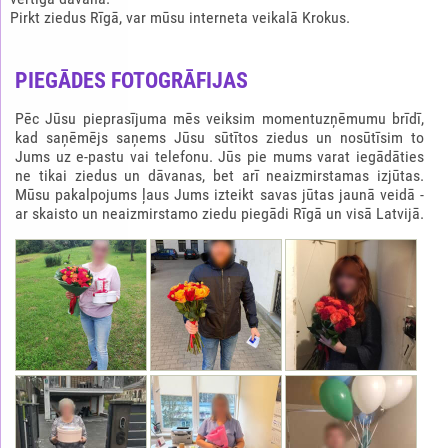
Pirkt ziedus Rīgā, var mūsu interneta veikalā Krokus.
PIEGĀDES FOTOGRĀFIJAS
Pēc Jūsu pieprasījuma mēs veiksim momentuzņēmumu brīdī,
kad saņēmējs saņems Jūsu sūtītos ziedus un nosūtīsim to
Jums uz e-pastu vai telefonu. Jūs pie mums varat iegādāties
ne tikai ziedus un dāvanas, bet arī neaizmirstamas izjūtas.
Mūsu pakalpojums ļaus Jums izteikt savas jūtas jaunā veidā -
ar skaisto un neaizmirstamo ziedu piegādi Rīgā un visā Latvijā.