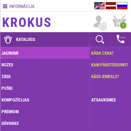
INFORMĀCIJA
Kontakti
KROKUS
Piegādes
1
nosacījumi
GARANTIJAS
KATALOGS
Kā
JAUNUMI
KĀDA CENA?
apmaksāt?
ROZES
KAM PĀRSTEIGUMS?
Kā
noformēt
ZIEDI
KĀDS IEMESLS?
pasūtījumu?
PUŠĶI
KOMPOZĪCIJAS
ATSAUKSMES
PREMIUM
DĀVANAS