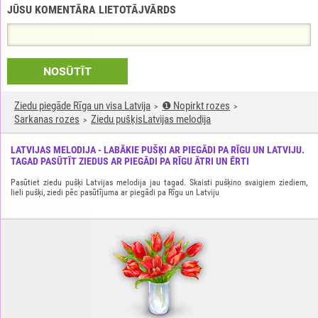
JŪSU KOMENTĀRA LIETOTĀJVĀRDS
NOSŪTĪT
Ziedu piegāde Rīga un visa Latvija
❶ Nopirkt rozes
Sarkanas rozes
Ziedu pušķisLatvijas melodija
LATVIJAS MELODIJA - LABĀKIE PUŠĶI AR PIEGĀDI PA RĪGU UN LATVIJU.
TAGAD PASŪTĪT ZIEDUS AR PIEGĀDI PA RĪGU ĀTRI UN ĒRTI
Pasūtiet ziedu pušķi Latvijas melodija jau tagad. Skaisti pušķino svaigiem ziediem,
lieli pušķi, ziedi pēc pasūtījuma ar piegādi pa Rīgu un Latviju