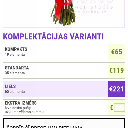
KOMPLEKTĀCIJAS VARIANTI
KOMPAKTS
€
65
19
elementa
STANDARTA
€119
35
elementa
LIELS
€221
65
elementa
EKSTRA IZMĒRS
€
Izveidosim pušķi
uz Jums vēlamo summu