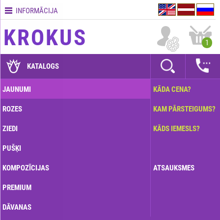
INFORMĀCIJA
Kontakti
KROKUS
Piegādes
1
nosacījumi
GARANTIJAS
KATALOGS
Kā
JAUNUMI
KĀDA CENA?
apmaksāt?
ROZES
KAM PĀRSTEIGUMS?
Kā
noformēt
ZIEDI
KĀDS IEMESLS?
pasūtījumu?
PUŠĶI
KOMPOZĪCIJAS
ATSAUKSMES
PREMIUM
DĀVANAS