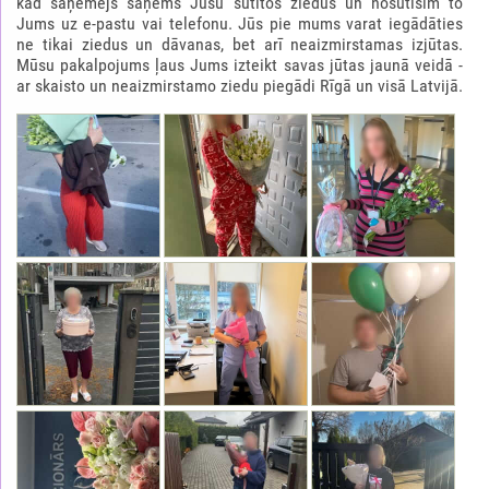
kad saņēmējs saņems Jūsu sūtītos ziedus un nosūtīsim to
Jums uz e-pastu vai telefonu. Jūs pie mums varat iegādāties
ne tikai ziedus un dāvanas, bet arī neaizmirstamas izjūtas.
Mūsu pakalpojums ļaus Jums izteikt savas jūtas jaunā veidā -
ar skaisto un neaizmirstamo ziedu piegādi Rīgā un visā Latvijā.