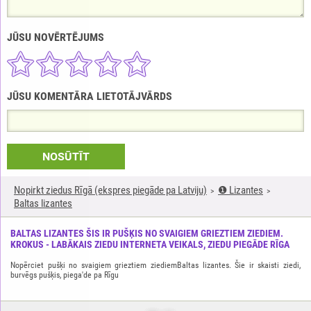
JŪSU NOVĒRTĒJUMS
JŪSU KOMENTĀRA LIETOTĀJVĀRDS
NOSŪTĪT
Nopirkt ziedus Rīgā (ekspres piegāde pa Latviju)
❶ Lizantes
Baltas lizantes
BALTAS LIZANTES ŠIS IR PUŠĶIS NO SVAIGIEM GRIEZTIEM ZIEDIEM.
KROKUS - LABĀKAIS ZIEDU INTERNETA VEIKALS, ZIEDU PIEGĀDE RĪGA
Nopērciet pušķi no svaigiem grieztiem ziediemBaltas lizantes. Šie ir skaisti ziedi,
burvēgs pušķis, piega'de pa Rīgu