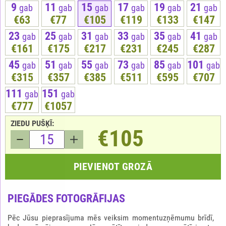
9
11
15
17
19
21
gab
gab
gab
gab
gab
gab
€63
€77
€105
€119
€133
€147
23
25
31
33
35
41
gab
gab
gab
gab
gab
gab
€161
€175
€217
€231
€245
€287
45
51
55
73
85
101
gab
gab
gab
gab
gab
gab
€315
€357
€385
€511
€595
€707
111
151
gab
gab
€777
€1057
ZIEDU PUŠĶĪ:
€105
PIEVIENOT GROZĀ
PIEGĀDES FOTOGRĀFIJAS
Pēc Jūsu pieprasījuma mēs veiksim momentuzņēmumu brīdī,