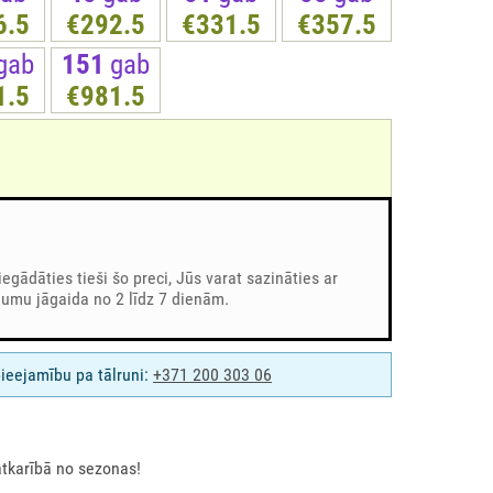
6.5
€292.5
€331.5
€357.5
gab
151
gab
1.5
€981.5
iegādāties tieši šo preci, Jūs varat sazināties ar
umu jāgaida no 2 līdz 7 dienām.
pieejamību pa tālruni:
+371
200 303 06
atkarībā no sezonas!