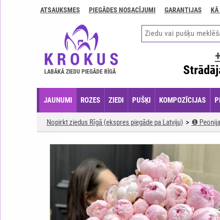
ATSAUKSMES
PIEGĀDES NOSACĪJUMI
GARANTIJAS
KĀ
Kontakti
Piegādes
nosacījumi
GARANTIJAS
Strādāj
LABĀKĀ ZIEDU PIEGĀDE RĪGĀ
Kā
apmaksāt?
JAUNUMI
ROZES
ZIEDI
PUŠĶI
KOMPOZĪCIJAS
P
Kā
noformēt
Nopirkt ziedus Rīgā (ekspres piegāde pa Latviju)
❶ Peonij
pasūtījumu?