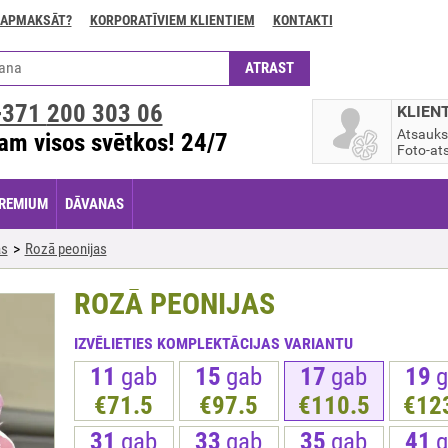
 APMAKSĀT?
KORPORATĪVIEM KLIENTIEM
KONTAKTI
+371
200 303 06
KLIEN
Atsauk
am visos svētkos! 24/7
Foto-ats
REMIUM
DĀVANAS
as
Rozā peonijas
ROZĀ PEONIJAS
IZVĒLIETIES KOMPLEKTĀCIJAS VARIANTU
11
gab
15
gab
17
gab
19
g
€71.5
€97.5
€110.5
€12
31
gab
33
gab
35
gab
41
g