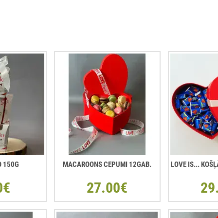
O 150G
MACAROONS CEPUMI 12GAB.
LOVE IS... KO
0€
27.00€
29