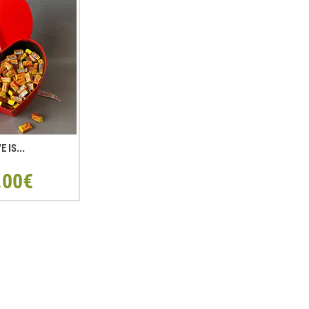
E IS...
.00€