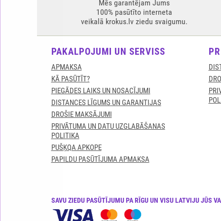
Mēs garantējam Jums
100% pasūtīto interneta
veikalā krokus.lv ziedu svaigumu.
PAKALPOJUMI UN SERVISS
PR
APMAKSA
DIS
KĀ PASŪTĪT?
DRO
PIEGĀDES LAIKS UN NOSACĪJUMI
PRI
POL
DISTANCES LĪGUMS UN GARANTIJAS
DROŠIE MAKSĀJUMI
PRIVĀTUMA UN DATU UZGLABĀŠANAS
POLITIKA
PUŠĶQA APKOPE
PAPILDU PASŪTĪJUMA APMAKSA
SAVU ZIEDU PASŪTĪJUMU PA RĪGU UN VISU LATVIJU JŪS V