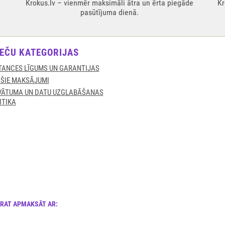
Krokus.lv – vienmēr maksimāli ātra un ērta piegāde
Kr
pasūtījuma dienā.
EČU KATEGORIJAS
TANCES LĪGUMS UN GARANTIJAS
ŠIE MAKSĀJUMI
VĀTUMA UN DATU UZGLABĀŠANAS
ITIKA
ARAT APMAKSĀT AR: