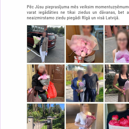
Pēc Jūsu pieprasījuma mēs veiksim momentuzņēmumu b
varat iegādāties ne tikai ziedus un dāvanas, bet 
neaizmirstamo ziedu piegādi Rīgā un visā Latvijā.
RAFFAELLO SIRDS
65.0