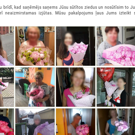
rīdī, kad saņēmējs saņems Jūsu sūtītos ziedus un nosūtīsim to Ju
arī neaizmirstamas izjūtas. Mūsu pakalpojums ļaus Jums izteikt 
 KASTE 900GR
0€