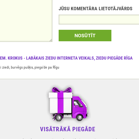
JŪSU KOMENTĀRA LIETOTĀJVĀRDS
NOSŪTĪT
IEM. KROKUS - LABĀKAIS ZIEDU INTERNETA VEIKALS, ZIEDU PIEGĀDE RĪGA
 ziedi, burvēgs pušķis, piega'de pa Rīgu
VISĀTRĀKĀ PIEGĀDE