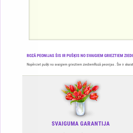
ROZĀ PEONIJAS ŠIS IR PUŠĶIS NO SVAIGIEM GRIEZTIEM ZIED
Nopērciet pušķi no svaigiem grieztiem ziediemRozā peonijas . Šie ir skaisti
SVAIGUMA GARANTIJA