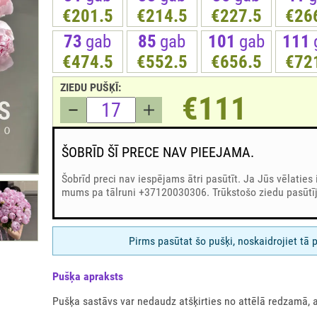
€201.5
€214.5
€227.5
€26
73
gab
85
gab
101
gab
111
€474.5
€552.5
€656.5
€72
ZIEDU PUŠĶĪ:
€111
ŠOBRĪD ŠĪ PRECE NAV PIEEJAMA.
Šobrīd preci nav iespējams ātri pasūtīt. Ja Jūs vēlaties 
mums pa tālruni +37120030306. Trūkstošo ziedu pasūtīj
Pirms pasūtat šo pušķi, noskaidrojiet tā 
Pušķа apraksts
Pušķa sastāvs var nedaudz atšķirties no attēlā redzamā, 