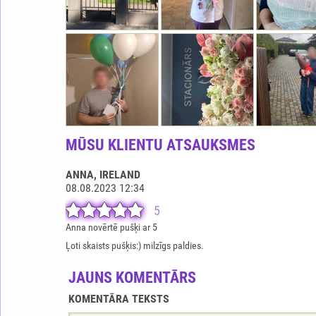
MŪSU KLIENTU ATSAUKSMES
ANNA
, IRELAND
08.08.2023 12:34
5
Anna novērtē pušķi ar 5
Ļoti skaists pušķis:) milzīgs paldies.
JAUNS KOMENTĀRS
KOMENTĀRA TEKSTS