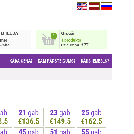
TU IEEJA
Grozā
1
smes
1 produkts
kaite
uz summu €77
KĀDA CENA?
KAM PĀRSTEIGUMS?
KĀDS IEMESLS?
ab
21
gab
23
gab
25
gab
3.5
€136.5
€149.5
€162.5
ab
45
gab
51
gab
55
gab