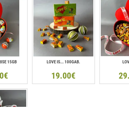
RISE 15GB
LOVE IS... 100GAB.
LOV
0€
19.00€
29