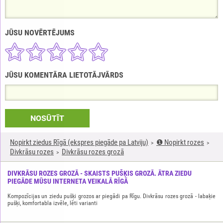
JŪSU NOVĒRTĒJUMS
JŪSU KOMENTĀRA LIETOTĀJVĀRDS
NOSŪTĪT
Nopirkt ziedus Rīgā (ekspres piegāde pa Latviju)
❶ Nopirkt rozes
Divkrāsu rozes
Divkrāsu rozes grozā
DIVKRĀSU ROZES GROZĀ - SKAISTS PUŠĶIS GROZĀ. ĀTRA ZIEDU
PIEGĀDE MŪSU INTERNETA VEIKALĀ RĪGĀ
Kompozīcijas un ziedu pušķi grozos ar piegādi pa Rīgu. Divkrāsu rozes grozā - labaķie
pušķi, komfortabla izvēle, lēti varianti