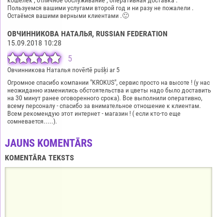
Пользуемся вашими услугами второй год и ни разу не пожалели .
Остаёмся вашими верными клиентами .🙂
ОВЧИННИКОВА НАТАЛЬЯ
, RUSSIAN FEDERATION
15.09.2018 10:28
5
Овчинникова Наталья novērtē pušķi ar 5
Огромное спасибо компании "KROKUS", сервис просто на высоте ! (у нас
неожиданно изменились обстоятельства и цветы надо было доставить
на 30 минут ранее оговоренного срока). Все выполнили оперативно,
всему персоналу - спасибо за внимательное отношение к клиентам.
Всем рекомендую этот интернет - магазин ! ( если кто-то еще
сомневается.....).
JAUNS KOMENTĀRS
KOMENTĀRA TEKSTS