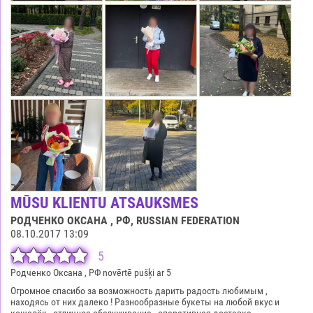
MŪSU KLIENTU ATSAUKSMES
РОДЧЕНКО ОКСАНА , РФ
, RUSSIAN FEDERATION
08.10.2017 13:09
5
Родченко Оксана , РФ novērtē pušķi ar 5
Огромное спасибо за возможность дарить радость любимым ,
находясь от них далеко ! Разнообразные букеты на любой вкус и
кошелёк , отличное обслуживание , оперативная доставка .