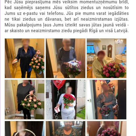
Pēc Jūsu pieprasījuma mēs veiksim momentuzņēmumu brīdī,
kad saņēmējs saņems Jūsu sūtītos ziedus un nosūtīsim to
Jums uz e-pastu vai telefonu. Jūs pie mums varat iegādāties
ne tikai ziedus un dāvanas, bet arī neaizmirstamas izjūtas.
Mūsu pakalpojums ļaus Jums izteikt savas jūtas jaunā veidā -
ar skaisto un neaizmirstamo ziedu piegādi Rīgā un visā Latvijā.