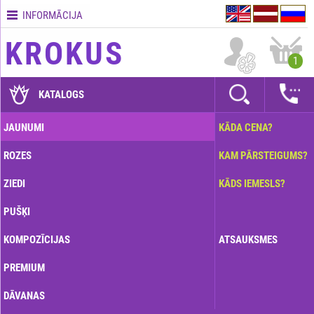
INFORMĀCIJA
Kontakti
KROKUS
Piegādes
1
nosacījumi
GARANTIJAS
KATALOGS
Kā
JAUNUMI
KĀDA CENA?
apmaksāt?
ROZES
KAM PĀRSTEIGUMS?
Kā
noformēt
ZIEDI
KĀDS IEMESLS?
pasūtījumu?
PUŠĶI
KOMPOZĪCIJAS
ATSAUKSMES
PREMIUM
DĀVANAS