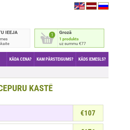
TU IEEJA
Grozā
1
smes
1 produkts
kaite
uz summu €77
KĀDA CENA?
KAM PĀRSTEIGUMS?
KĀDS IEMESLS?
 CEPURU KASTĒ
€
107