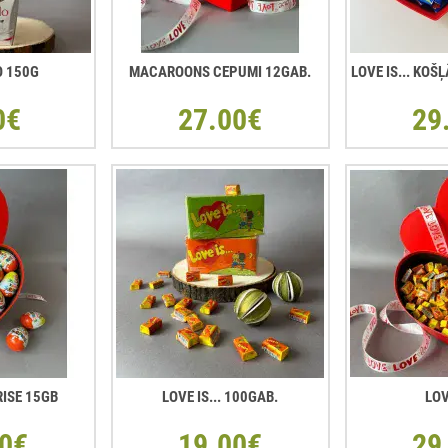
O 150G
MACAROONS CEPUMI 12GAB.
LOVE IS... KO
0€
27.00€
29
RISE 15GB
LOVE IS... 100GAB.
LOV
0€
19.00€
29