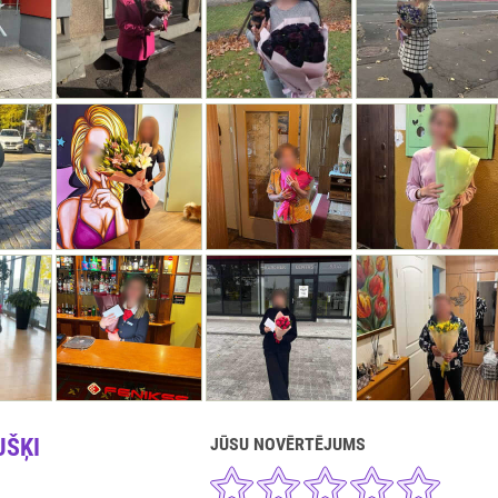
UŠĶI
JŪSU NOVĒRTĒJUMS