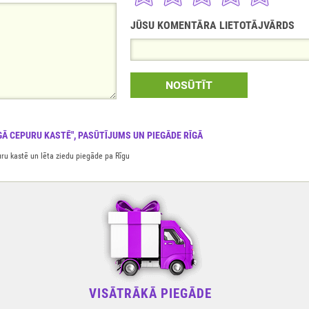
JŪSU KOMENTĀRA LIETOTĀJVĀRDS
NOSŪTĪT
GĀ CEPURU KASTĒ", PASŪTĪJUMS UN PIEGĀDE RĪGĀ
uru kastē un lēta ziedu piegāde pa Rīgu
VISĀTRĀKĀ PIEGĀDE