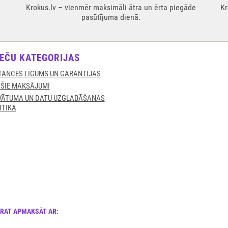
Krokus.lv – vienmēr maksimāli ātra un ērta piegāde
Kr
pasūtījuma dienā.
EČU KATEGORIJAS
TANCES LĪGUMS UN GARANTIJAS
ŠIE MAKSĀJUMI
VĀTUMA UN DATU UZGLABĀŠANAS
ITIKA
ARAT APMAKSĀT AR: