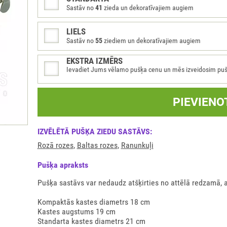
Sastāv no
41
zieda un dekoratīvajiem augiem
LIELS
Sastāv no
55
ziediem un dekoratīvajiem augiem
EKSTRA IZMĒRS
Ievadiet Jums vēlamo pušķa cenu un mēs izveidosim pušķi 
PIEVIENO
IZVĒLĒTĀ PUŠĶA ZIEDU SASTĀVS:
Rozā rozes
,
Baltas rozes
,
Ranunkuļi
Pušķа apraksts
Pušķa sastāvs var nedaudz atšķirties no attēlā redzamā, 
Kompaktās kastes diametrs 18 cm
Kastes augstums 19 cm
Standarta kastes diametrs 21 cm