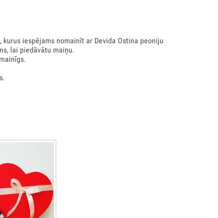
i, kurus iespējams nomainīt ar Devida Ostina peoniju
ms, lai piedāvātu maiņu.
mainīgs.
s.