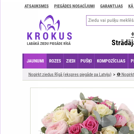
ATSAUKSMES
PIEGĀDES NOSACĪJUMI
GARANTIJAS
KĀ
Kontakti
Piegādes
nosacījumi
GARANTIJAS
Strādāj
LABĀKĀ ZIEDU PIEGĀDE RĪGĀ
Kā
apmaksāt?
JAUNUMI
ROZES
ZIEDI
PUŠĶI
KOMPOZĪCIJAS
P
Kā
noformēt
Nopirkt ziedus Rīgā (ekspres piegāde pa Latviju)
❶ Nopirkt
pasūtījumu?