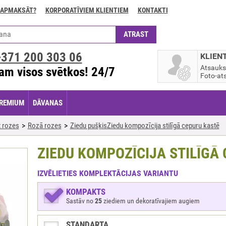
 APMAKSĀT?
KORPORATĪVIEM KLIENTIEM
KONTAKTI
+371
200 303 06
KLIEN
Atsauk
am visos svētkos! 24/7
Foto-ats
REMIUM
DĀVANAS
 rozes
Rozā rozes
Ziedu pušķisZiedu kompozīcija stilīgā cepuru kastē
ZIEDU KOMPOZĪCIJA STILĪGĀ
IZVĒLIETIES KOMPLEKTĀCIJAS VARIANTU
KOMPAKTS
Sastāv no
25
ziediem un dekoratīvajiem augiem
STANDARTA