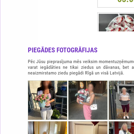
PIEGĀDES FOTOGRĀFIJAS
Pēc Jūsu pieprasījuma mēs veiksim momentuzņēmumu b
varat iegādāties ne tikai ziedus un dāvanas, bet 
neaizmirstamo ziedu piegādi Rīgā un visā Latvijā.
RAFFAELLO SIRDS
65.0