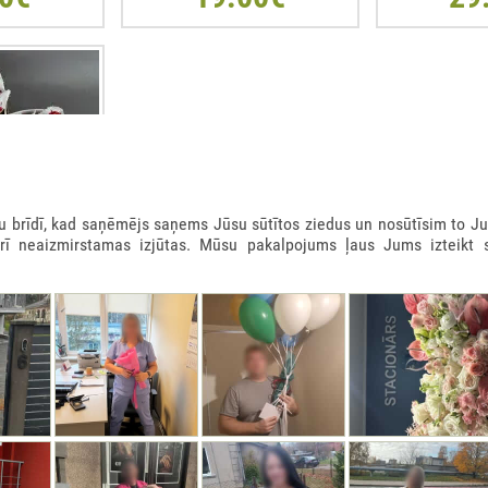
rīdī, kad saņēmējs saņems Jūsu sūtītos ziedus un nosūtīsim to Ju
arī neaizmirstamas izjūtas. Mūsu pakalpojums ļaus Jums izteikt 
 KASTE 900GR
0€