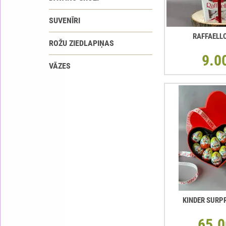
SUVENĪRI
RAFFAELL
ROŽU ZIEDLAPIŅAS
9.0
VĀZES
KINDER SURP
65.0