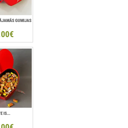
ŠĻĀJAMĀS GUMIJAS
.00€
E IS...
.00€