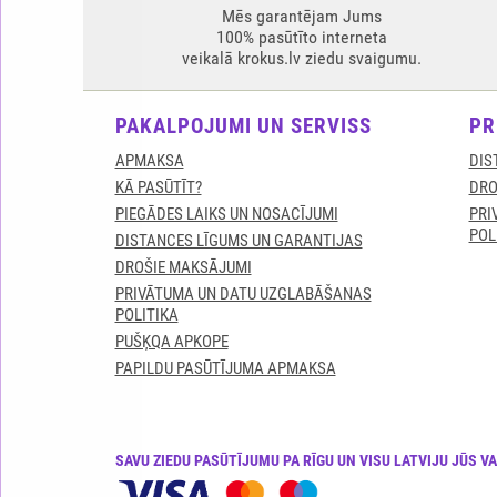
Mēs garantējam Jums
100% pasūtīto interneta
veikalā krokus.lv ziedu svaigumu.
PAKALPOJUMI UN SERVISS
PR
APMAKSA
DIS
KĀ PASŪTĪT?
DRO
PIEGĀDES LAIKS UN NOSACĪJUMI
PRI
POL
DISTANCES LĪGUMS UN GARANTIJAS
DROŠIE MAKSĀJUMI
PRIVĀTUMA UN DATU UZGLABĀŠANAS
POLITIKA
PUŠĶQA APKOPE
PAPILDU PASŪTĪJUMA APMAKSA
SAVU ZIEDU PASŪTĪJUMU PA RĪGU UN VISU LATVIJU JŪS V