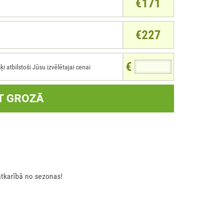
€171
€227
€
atbilstoši Jūsu izvēlētajai cenai
T GROZĀ
atkarībā no sezonas!