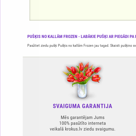
PUŠĶIS NO KALLĀM FROZEN - LABĀKIE PUŠĶI AR PIEGĀDI PA R
Pasūtiet ziedu pušķi Pušķis no kallām Frozen jau tagad. Skaisti pušķino sva
SVAIGUMA GARANTIJA
Mēs garantējam Jums
100% pasūtīto interneta
veikalā krokus.lv ziedu svaigumu.