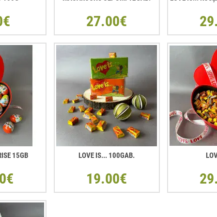
0€
27.00€
29
RISE 15GB
LOVE IS... 100GAB.
LOV
0€
19.00€
29