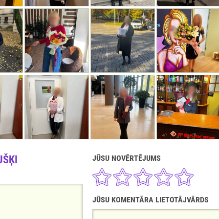
UŠĶI
JŪSU NOVĒRTĒJUMS
JŪSU KOMENTĀRA LIETOTĀJVĀRDS