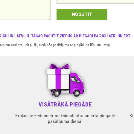
NOSŪTĪT
ĪGU UN LATVIJU. TAGAD PASŪTĪT ZIEDUS AR PIEGĀDI PA RĪGU ĀTRI UN ĒRTI
igiem ziediem, lieli pušķi, ziedi pēc pasūtījuma ar piegādi pa Rīgu un Latviju
VISĀTRĀKĀ PIEGĀDE
Krokus.lv – vienmēr maksimāli ātra un ērta piegāde
Kr
pasūtījuma dienā.