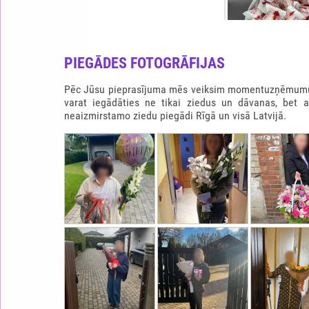
PIEGĀDES FOTOGRĀFIJAS
Pēc Jūsu pieprasījuma mēs veiksim momentuzņēmumu b
varat iegādāties ne tikai ziedus un dāvanas, bet 
neaizmirstamo ziedu piegādi Rīgā un visā Latvijā.
RAFFAELLO SIRDS
65.0