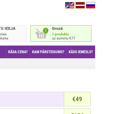
TU IEEJA
Grozā
1
smes
1 produkts
kaite
uz summu €77
KĀDA CENA?
KAM PĀRSTEIGUMS?
KĀDS IEMESLS?
€
49