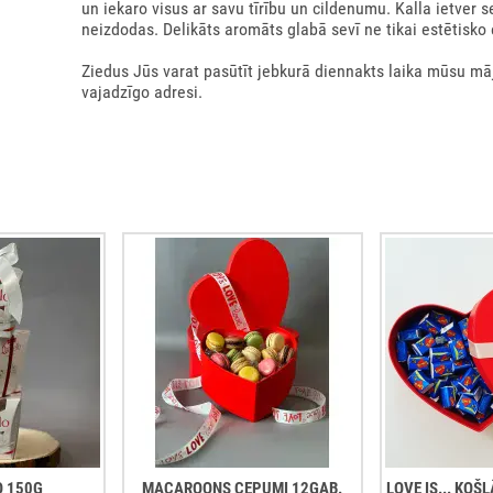
un iekaro visus ar savu tīrību un cildenumu. Kalla ietver s
neizdodas. Delikāts aromāts glabā sevī ne tikai estētisko
Ziedus Jūs varat pasūtīt jebkurā diennakts laika mūsu m
vajadzīgo adresi.
O 150G
MACAROONS CEPUMI 12GAB.
LOVE IS... KO