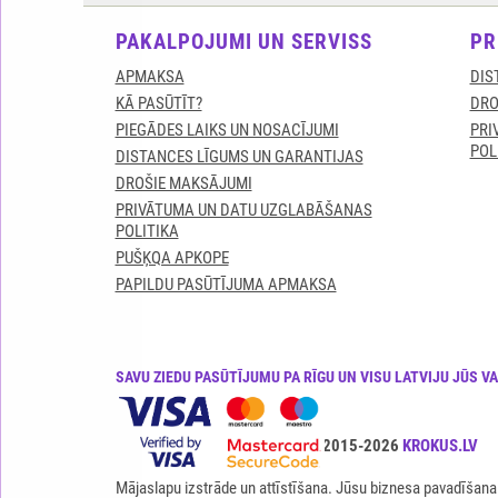
PAKALPOJUMI UN SERVISS
PR
APMAKSA
DIS
KĀ PASŪTĪT?
DRO
PIEGĀDES LAIKS UN NOSACĪJUMI
PRI
POL
DISTANCES LĪGUMS UN GARANTIJAS
DROŠIE MAKSĀJUMI
PRIVĀTUMA UN DATU UZGLABĀŠANAS
POLITIKA
PUŠĶQA APKOPE
PAPILDU PASŪTĪJUMA APMAKSA
SAVU ZIEDU PASŪTĪJUMU PA RĪGU UN VISU LATVIJU JŪS V
Visas tiesības ir aizsargātas© 2015-2026
KROKUS.LV
Mājaslapu izstrāde un attīstīšana. Jūsu biznesa pavadīšana 