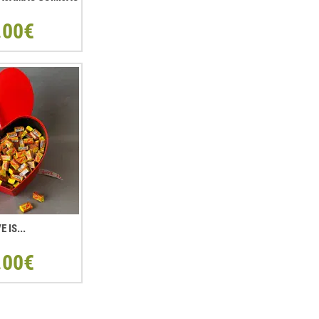
.00€
E IS...
.00€