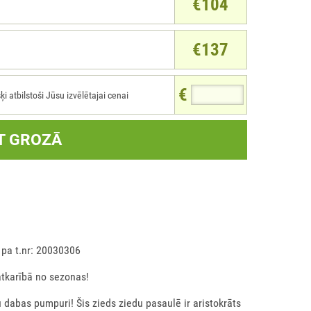
€104
€137
€
atbilstoši Jūsu izvēlētajai cenai
T GROZĀ
 pa t.nr: 20030306
atkarībā no sezonas!
dabas pumpuri! Šis zieds ziedu pasaulē ir aristokrāts