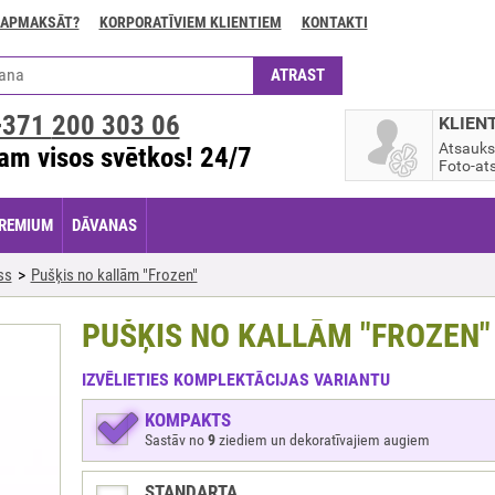
 APMAKSĀT?
KORPORATĪVIEM KLIENTIEM
KONTAKTI
+371
200 303 06
KLIEN
Atsauk
am visos svētkos! 24/7
Foto-ats
REMIUM
DĀVANAS
ss
Pušķis no kallām "Frozen"
PUŠĶIS NO KALLĀM "FROZEN"
IZVĒLIETIES KOMPLEKTĀCIJAS VARIANTU
KOMPAKTS
Sastāv no
9
ziediem un dekoratīvajiem augiem
STANDARTA