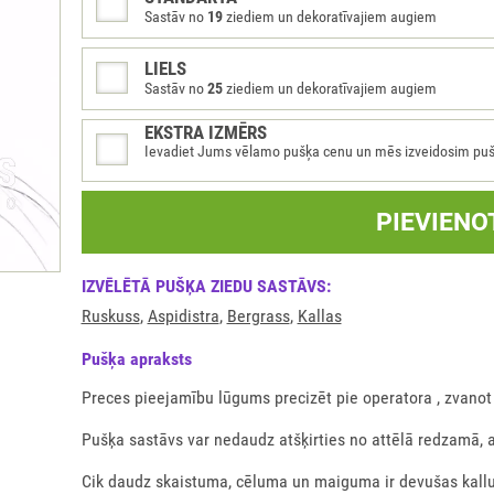
Sastāv no
19
ziediem un dekoratīvajiem augiem
LIELS
Sastāv no
25
ziediem un dekoratīvajiem augiem
EKSTRA IZMĒRS
Ievadiet Jums vēlamo pušķa cenu un mēs izveidosim pušķi 
PIEVIENO
IZVĒLĒTĀ PUŠĶA ZIEDU SASTĀVS:
Ruskuss
,
Aspidistra
,
Bergrass
,
Kallas
Pušķа apraksts
Preces pieejamību lūgums precizēt pie operatora , zvanot
Pušķa sastāvs var nedaudz atšķirties no attēlā redzamā, 
Cik daudz skaistuma, cēluma un maiguma ir devušas kallu 