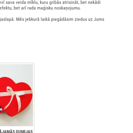
evī sava veida mīklu, kuru gribās atrisināt, bet nekādi
 efektu, bet arī rada maģisku noskaņojumu.
ājaslapā. Mēs jebkurā laikā piegādāsim ziedus uz Jums
ŠĻĀJAMĀS GUMIJAS