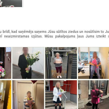
rīdī, kad saņēmējs saņems Jūsu sūtītos ziedus un nosūtīsim to Ju
arī neaizmirstamas izjūtas. Mūsu pakalpojums ļaus Jums izteikt 
 KASTE 900GR
0€