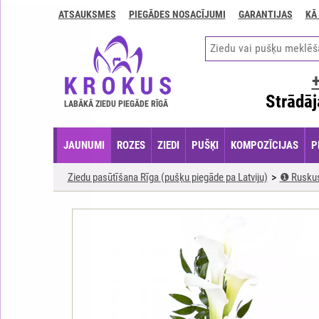
ATSAUKSMES
PIEGĀDES NOSACĪJUMI
GARANTIJAS
KĀ
Kontakti
Piegādes
nosacījumi
GARANTIJAS
Strādāj
LABĀKĀ ZIEDU PIEGĀDE RĪGĀ
Kā
apmaksāt?
JAUNUMI
ROZES
ZIEDI
PUŠĶI
KOMPOZĪCIJAS
P
Kā
noformēt
Ziedu pasūtīšana Rīga (pušķu piegāde pa Latviju)
❶ Rusku
pasūtījumu?