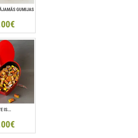
ŠĻĀJAMĀS GUMIJAS
.00€
E IS...
.00€