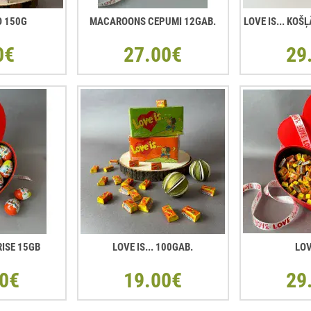
O 150G
MACAROONS CEPUMI 12GAB.
LOVE IS... KO
0€
27.00€
29
RISE 15GB
LOVE IS... 100GAB.
LOV
0€
19.00€
29