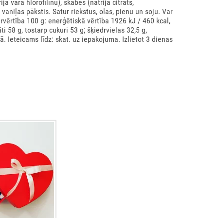
ija vara hlorofilīnu), skābes (nātrija citrāts,
aniļas pākstis. Satur riekstus, olas, pienu un soju. Var
urvērtība 100 g: enerģētiskā vērtība 1926 kJ / 460 kcal,
ti 58 g, tostarp cukuri 53 g; šķiedrvielas 32,5 g,
ā. Ieteicams līdz: skat. uz iepakojuma. Izlietot 3 dienas