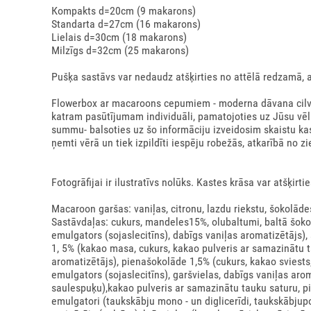
Коmpakts d=20сm (9 makarons)
Standarta d=27cm (16 makarons)
Lielais d=30cm (18 makarons)
Milzīgs d=32cm (25 makarons)
Pušķa sastāvs var nedaudz atšķirties no attēlā redzamā, 
Flowerbox ar macaroons cepumiem - moderna dāvana cilvēki
katram pasūtījumam individuāli, pamatojoties uz Jūsu v
summu- balsoties uz šo informāciju izveidosim skaistu k
ņemti vērā un tiek izpildīti iespēju robežās, atkarībā no z
Fotogrāfijai ir ilustratīvs nolūks. Kastes krāsa var atšķirtie
Macaroon garšas: vaniļas, citronu, lazdu riekstu, šokolāde
Sastāvdaļas: cukurs, mandeles15%, olubaltumi, baltā šokol
emulgators (sojaslecitīns), dabīgs vaniļas aromatizētājs),
1, 5% (kakao masa, cukurs, kakao pulveris ar samazinātu t
aromatizētājs), pienašokolāde 1,5% (cukurs, kakao sviests,
emulgators (sojaslecitīns), garšvielas, dabīgs vaniļas arom
saulespuķu),kakao pulveris ar samazinātu tauku saturu, pis
emulgatori (taukskābju mono - un diglicerīdi, taukskābjupoli