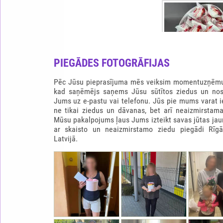
PIEGĀDES FOTOGRĀFIJAS
Pēc Jūsu pieprasījuma mēs veiksim momentuzņēmu
kad saņēmējs saņems Jūsu sūtītos ziedus un nos
Jums uz e-pastu vai telefonu. Jūs pie mums varat 
ne tikai ziedus un dāvanas, bet arī neaizmirstama
RAFFAELLO SIRDS
Mūsu pakalpojums ļaus Jums izteikt savas jūtas jau
ar skaisto un neaizmirstamo ziedu piegādi Rīg
65.0
Latvijā.