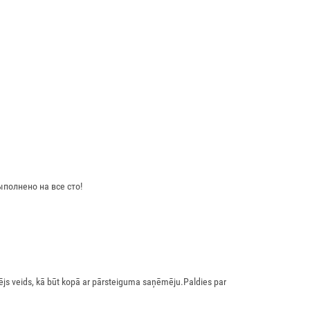
полнено на все сто!
eizējs veids, kā būt kopā ar pārsteiguma saņēmēju.Paldies par