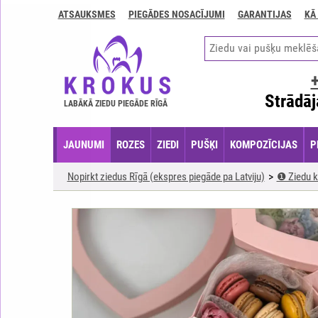
ATSAUKSMES
PIEGĀDES NOSACĪJUMI
GARANTIJAS
KĀ
Kontakti
Piegādes
nosacījumi
GARANTIJAS
Strādāj
LABĀKĀ ZIEDU PIEGĀDE RĪGĀ
Kā
apmaksāt?
JAUNUMI
ROZES
ZIEDI
PUŠĶI
KOMPOZĪCIJAS
P
Kā
noformēt
Nopirkt ziedus Rīgā (ekspres piegāde pa Latviju)
❶ Ziedu k
pasūtījumu?