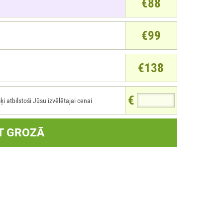
€88
€99
€138
€
atbilstoši Jūsu izvēlētajai cenai
T GROZĀ