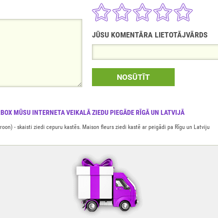
JŪSU KOMENTĀRA LIETOTĀJVĀRDS
NOSŪTĪT
OX MŪSU INTERNETA VEIKALĀ ZIEDU PIEGĀDE RĪGĀ UN LATVIJĀ
- skaisti ziedi cepuru kastēs. Maison fleurs ziedi kastē ar peigādi pa Rīgu un Latviju