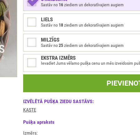
Sastāv no
16
ziediem un dekoratīvajiem augiem
LIELS
Sastāv no
18
ziediem un dekoratīvajiem augiem
MILZĪGS
Sastāv no
25
ziediem un dekoratīvajiem augiem
EKSTRA IZMĒRS
Ievadiet Jums vēlamo pušķa cenu un mēs izveidosim pušķi 
PIEVIENO
IZVĒLĒTĀ PUŠĶA ZIEDU SASTĀVS:
KASTE
Pušķа apraksts
Izmērs: