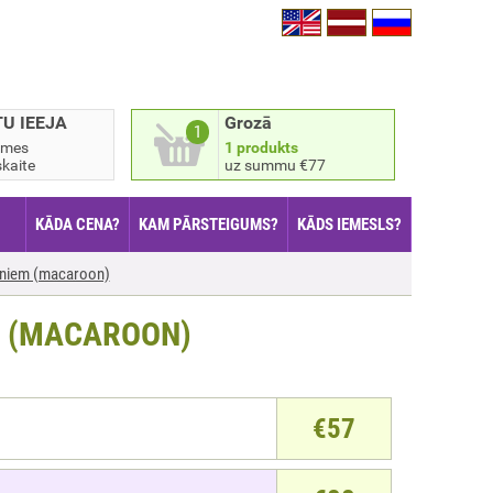
TU IEEJA
Grozā
1
smes
1 produkts
kaite
uz summu €77
KĀDA CENA?
KAM PĀRSTEIGUMS?
KĀDS IEMESLS?
ūniem (macaroon)
 (MACAROON)
€
57