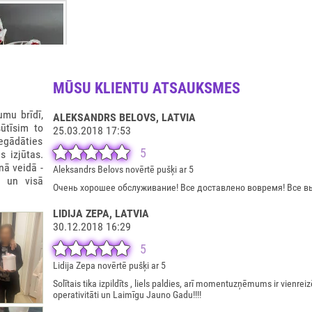
MŪSU KLIENTU ATSAUKSMES
mu brīdī,
ALEKSANDRS BELOVS
, LATVIA
ūtīsim to
25.03.2018 17:53
iegādāties
5
s izjūtas.
 KASTE 900GR
nā veidā -
Aleksandrs Belovs novērtē pušķi ar 5
ā un visā
Очень хорошее обслуживание! Все доставлено вовремя! Все вы
0€
LIDIJA ZEPA
, LATVIA
30.12.2018 16:29
5
Lidija Zepa novērtē pušķi ar 5
Solītais tika izpildīts , liels paldies, arī momentuzņēmums ir vienr
operativitāti un Laimīgu Jauno Gadu!!!!