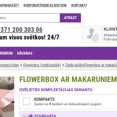
 APMAKSĀT?
KORPORATĪVIEM KLIENTIEM
KONTAKTI
+371
200 303 06
KLIEN
Atsauk
am visos svētkos! 24/7
Foto-ats
REMIUM
DĀVANAS
ompozīcijas
Flowerbox (ziedi kastēs)
Ziedu pušķisFlowerbox ar makar
FLOWERBOX AR MAKARŪNIEM
IZVĒLIETIES KOMPLEKTĀCIJAS VARIANTU
KOMPAKTS
Sastāv no
9
ziediem un dekoratīvajiem augiem
STANDARTA