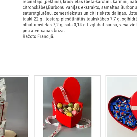
recinātājs (pektīns), krāsvielas (beta-karotīni, karmīni, nātr
citronskābe),Burbonu vaniļas ekstrakts, samaltas Burbonu v
saturetglutēnu, zemesriekstus un citi riekstu daļiņas. Uzt
tauki 22 g , tostarp piesātinātās taukskābes 7,7 g; ogļhidrā
olbaltumvielas 7,2 g; sāls 0,14 g.Uzglabāt sausā, vēsā viet
pēc atvēršanas brīža.
Ražots Francijā.