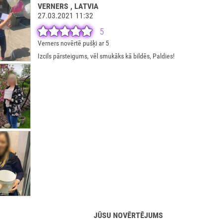
VERNERS
, LATVIA
27.03.2021 11:32
5
Verners novērtē pušķi ar 5
Izcils pārsteigums, vēl smukāks kā bildēs, Paldies!
JŪSU NOVĒRTĒJUMS