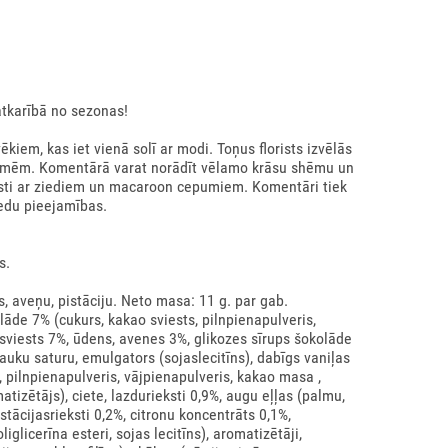
atkarībā no sezonas!
em, kas iet vienā solī ar modi. Toņus florists izvēlās
ēlmēm. Komentārā varat norādīt vēlamo krāsu shēmu un
asti ar ziediem un macaroon cepumiem. Komentāri tiek
iedu pieejamības.
s.
s, aveņu, pistāciju. Neto masa: 11 g. par gab.
āde 7% (cukurs, kakao sviests, pilnpienapulveris,
 sviests 7%, ūdens, avenes 3%, glikozes sīrups šokolāde
auku saturu, emulgators (sojaslecitīns), dabīgs vaniļas
 pilnpienapulveris, vājpienapulveris, kakao masa ,
atizētājs), ciete, lazdurieksti 0,9%, augu eļļas (palmu,
tācijasrieksti 0,2%, citronu koncentrāts 0,1%,
glicerīna esteri, sojas lecitīns), aromatizētāji,