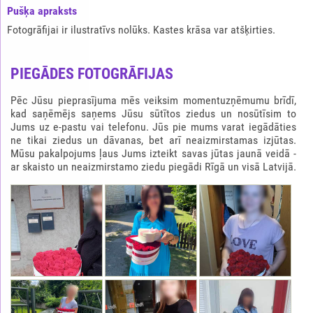
Pušķа apraksts
Fotogrāfijai ir ilustratīvs nolūks. Kastes krāsa var atšķirties.
PIEGĀDES FOTOGRĀFIJAS
Pēc Jūsu pieprasījuma mēs veiksim momentuzņēmumu brīdī,
kad saņēmējs saņems Jūsu sūtītos ziedus un nosūtīsim to
Jums uz e-pastu vai telefonu. Jūs pie mums varat iegādāties
ne tikai ziedus un dāvanas, bet arī neaizmirstamas izjūtas.
Mūsu pakalpojums ļaus Jums izteikt savas jūtas jaunā veidā -
ar skaisto un neaizmirstamo ziedu piegādi Rīgā un visā Latvijā.