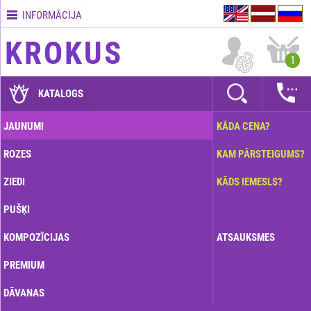
INFORMĀCIJA
Kontakti
KROKUS
Piegādes
1
nosacījumi
GARANTIJAS
KATALOGS
Kā
JAUNUMI
KĀDA CENA?
apmaksāt?
ROZES
KAM PĀRSTEIGUMS?
Kā
noformēt
ZIEDI
KĀDS IEMESLS?
pasūtījumu?
PUŠĶI
KOMPOZĪCIJAS
ATSAUKSMES
PREMIUM
DĀVANAS