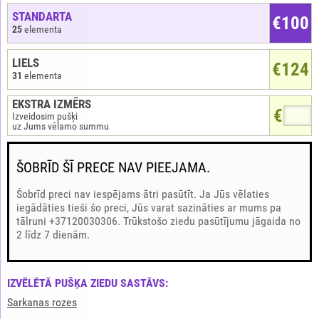
STANDARTA
€100
25
elementa
LIELS
€124
31
elementa
EKSTRA IZMĒRS
€
Izveidosim pušķi
uz Jums vēlamo summu
ŠOBRĪD ŠĪ PRECE NAV PIEEJAMA.
Šobrīd preci nav iespējams ātri pasūtīt. Ja Jūs vēlaties
iegādāties tieši šo preci, Jūs varat sazināties ar mums pa
tālruni +37120030306. Trūkstošo ziedu pasūtījumu jāgaida no
2 līdz 7 dienām.
IZVĒLĒTĀ PUŠĶA ZIEDU SASTĀVS:
Sarkanas rozes