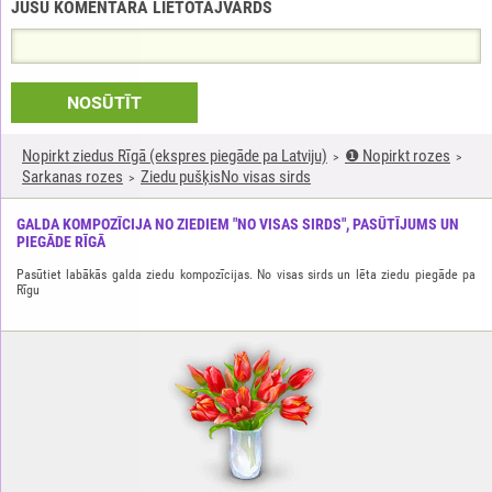
JŪSU KOMENTĀRA LIETOTĀJVĀRDS
NOSŪTĪT
Nopirkt ziedus Rīgā (ekspres piegāde pa Latviju)
❶ Nopirkt rozes
Sarkanas rozes
Ziedu pušķisNo visas sirds
GALDA KOMPOZĪCIJA NO ZIEDIEM "NO VISAS SIRDS", PASŪTĪJUMS UN
PIEGĀDE RĪGĀ
Pasūtiet labākās galda ziedu kompozīcijas. No visas sirds un lēta ziedu piegāde pa
Rīgu