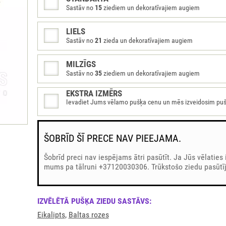
Sastāv no
15
ziediem un dekoratīvajiem augiem
LIELS
Sastāv no
21
zieda un dekoratīvajiem augiem
MILZĪGS
Sastāv no
35
ziediem un dekoratīvajiem augiem
EKSTRA IZMĒRS
Ievadiet Jums vēlamo pušķa cenu un mēs izveidosim pušķi 
ŠOBRĪD ŠĪ PRECE NAV PIEEJAMA.
Šobrīd preci nav iespējams ātri pasūtīt. Ja Jūs vēlaties 
mums pa tālruni +37120030306. Trūkstošo ziedu pasūtīj
IZVĒLĒTĀ PUŠĶA ZIEDU SASTĀVS:
Eikalipts
,
Baltas rozes