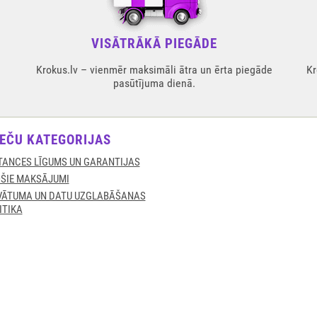
VISĀTRĀKĀ PIEGĀDE
Krokus.lv – vienmēr maksimāli ātra un ērta piegāde
Kr
pasūtījuma dienā.
EČU KATEGORIJAS
TANCES LĪGUMS UN GARANTIJAS
ŠIE MAKSĀJUMI
VĀTUMA UN DATU UZGLABĀŠANAS
ITIKA