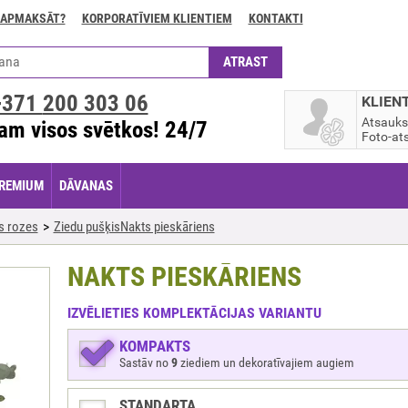
 APMAKSĀT?
KORPORATĪVIEM KLIENTIEM
KONTAKTI
+371
200 303 06
KLIEN
Atsauk
am visos svētkos! 24/7
Foto-ats
REMIUM
DĀVANAS
s rozes
Ziedu pušķisNakts pieskāriens
NAKTS PIESKĀRIENS
IZVĒLIETIES KOMPLEKTĀCIJAS VARIANTU
KOMPAKTS
Sastāv no
9
ziediem un dekoratīvajiem augiem
STANDARTA