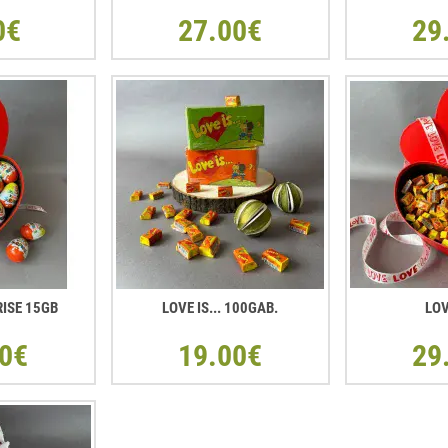
0€
27.00€
29
RISE 15GB
LOVE IS... 100GAB.
LOV
0€
19.00€
29