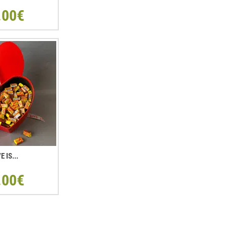
.00€
E IS...
.00€