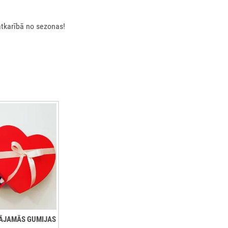
atkarībā no sezonas!
ŠĻĀJAMĀS GUMIJAS