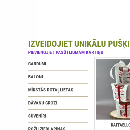
IZVEIDOJIET UNIKĀLU PUŠĶI
PIEVIENOJIET PASŪTIJUMAM KARTIŅU
GARDUMI
BALONI
MĪKSTĀS ROTAĻLIETAS
DĀVANU GROZI
SUVENĪRI
RAFFAELL
ROŽU ZIEDLAPIŅAS