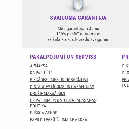
SVAIGUMA GARANTIJA
Mēs garantējam Jums
100% pasūtīto interneta
veikalā krokus.lv ziedu svaigumu.
PAKALPOJUMI UN SERVISS
PR
APMAKSA
DIS
KĀ PASŪTĪT?
DRO
PIEGĀDES LAIKS UN NOSACĪJUMI
PRI
POL
DISTANCES LĪGUMS UN GARANTIJAS
DROŠIE MAKSĀJUMI
PRIVĀTUMA UN DATU UZGLABĀŠANAS
POLITIKA
PUŠĶQA APKOPE
PAPILDU PASŪTĪJUMA APMAKSA