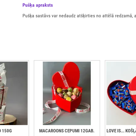
Pušķа apraksts
Pušķa sastāvs var nedaudz atšķirties no attēlā redzamā, 
O 150G
MACAROONS CEPUMI 12GAB.
LOVE IS... KO