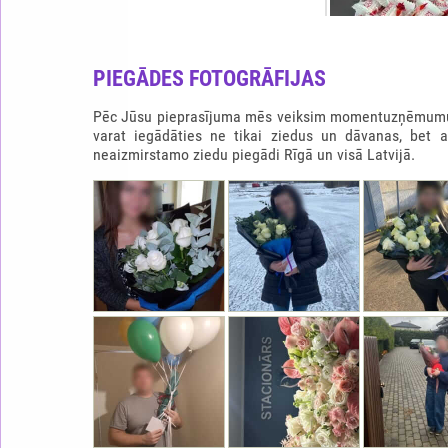
PIEGĀDES FOTOGRĀFIJAS
Pēc Jūsu pieprasījuma mēs veiksim momentuzņēmumu b
varat iegādāties ne tikai ziedus un dāvanas, bet 
neaizmirstamo ziedu piegādi Rīgā un visā Latvijā.
RAFFAELLO SIRDS
65.0