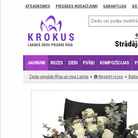
ATSAUKSMES
PIEGĀDES NOSACĪJUMI
GARANTIJAS
KĀ
Kontakti
Piegādes
nosacījumi
GARANTIJAS
Strādāj
LABĀKĀ ZIEDU PIEGĀDE RĪGĀ
Kā
apmaksāt?
JAUNUMI
ROZES
ZIEDI
PUŠĶI
KOMPOZĪCIJAS
P
Kā
noformēt
Ziedu piegāde Rīga un visa Latvija
❶ Nopirkt rozes
Balta
pasūtījumu?