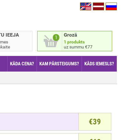
TU IEEJA
Grozā
1
smes
1 produkts
kaite
uz summu €77
KĀDA CENA?
KAM PĀRSTEIGUMS?
KĀDS IEMESLS?
€
39