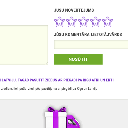
JŪSU NOVĒRTĒJUMS
JŪSU KOMENTĀRA LIETOTĀJVĀRDS
NOSŪTĪT
 LATVIJU. TAGAD PASŪTĪT ZIEDUS AR PIEGĀDI PA RĪGU ĀTRI UN ĒRTI
ziediem, lieli pušķi, ziedi pēc pasūtījuma ar piegādi pa Rīgu un Latviju