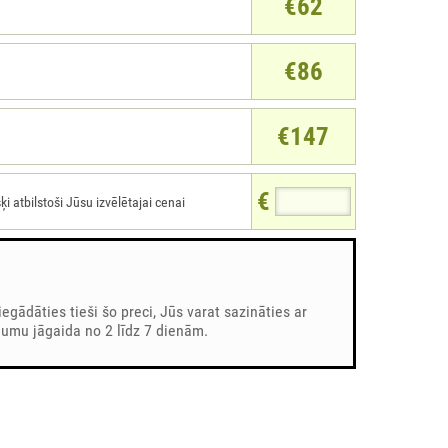
€62
€86
€147
€
atbilstoši Jūsu izvēlētajai cenai
iegādāties tieši šo preci, Jūs varat sazināties ar
umu jāgaida no 2 līdz 7 dienām.