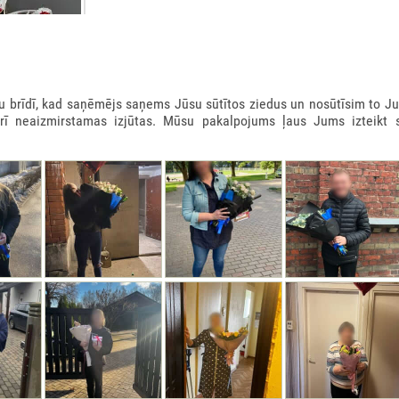
rīdī, kad saņēmējs saņems Jūsu sūtītos ziedus un nosūtīsim to Ju
arī neaizmirstamas izjūtas. Mūsu pakalpojums ļaus Jums izteikt 
 KASTE 900GR
0€