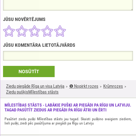
JŪSU NOVĒRTĒJUMS
JŪSU KOMENTĀRA LIETOTĀJVĀRDS
NOSŪTĪT
Ziedu piegāde Rīga un visa Latvija
❶ Nopirkt rozes
Krūmrozes
Ziedu pušķisMīlestības stāsts
MĪLESTĪBAS STĀSTS - LABĀKIE PUŠĶI AR PIEGĀDI PA RĪGU UN LATVIJU.
TAGAD PASŪTĪT ZIEDUS AR PIEGĀDI PA RĪGU ĀTRI UN ĒRTI
Pasūtiet ziedu pušķi Mīlestības stāsts jau tagad. Skaisti pušķino svaigiem ziediem,
lieli pušķi, ziedi pēc pasūtījuma ar piegādi pa Rīgu un Latviju