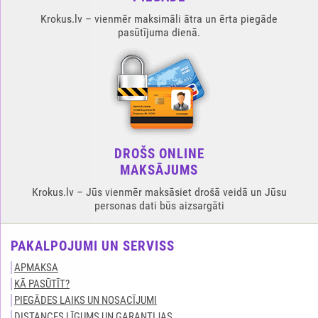
Krokus.lv – vienmēr maksimāli ātra un ērta piegāde
pasūtījuma dienā.
DROŠS ONLINE
MAKSĀJUMS
Krokus.lv – Jūs vienmēr maksāsiet drošā veidā un Jūsu
personas dati būs aizsargāti
PAKALPOJUMI UN SERVISS
APMAKSA
KĀ PASŪTĪT?
PIEGĀDES LAIKS UN NOSACĪJUMI
DISTANCES LĪGUMS UN GARANTIJAS