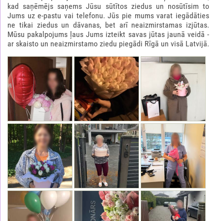
kad saņēmējs saņems Jūsu sūtītos ziedus un nosūtīsim to
Jums uz e-pastu vai telefonu. Jūs pie mums varat iegādāties
ne tikai ziedus un dāvanas, bet arī neaizmirstamas izjūtas.
Mūsu pakalpojums ļaus Jums izteikt savas jūtas jaunā veidā -
ar skaisto un neaizmirstamo ziedu piegādi Rīgā un visā Latvijā.