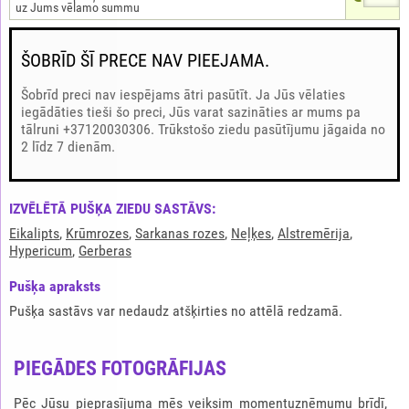
uz Jums vēlamo summu
ŠOBRĪD ŠĪ PRECE NAV PIEEJAMA.
Šobrīd preci nav iespējams ātri pasūtīt. Ja Jūs vēlaties
iegādāties tieši šo preci, Jūs varat sazināties ar mums pa
tālruni +37120030306. Trūkstošo ziedu pasūtījumu jāgaida no
2 līdz 7 dienām.
IZVĒLĒTĀ PUŠĶA ZIEDU SASTĀVS:
Eikalipts
,
Krūmrozes
,
Sarkanas rozes
,
Neļķes
,
Alstremērija
,
Hypericum
,
Gerberas
Pušķа apraksts
Pušķa sastāvs var nedaudz atšķirties no attēlā redzamā.
PIEGĀDES FOTOGRĀFIJAS
Pēc Jūsu pieprasījuma mēs veiksim momentuzņēmumu brīdī,