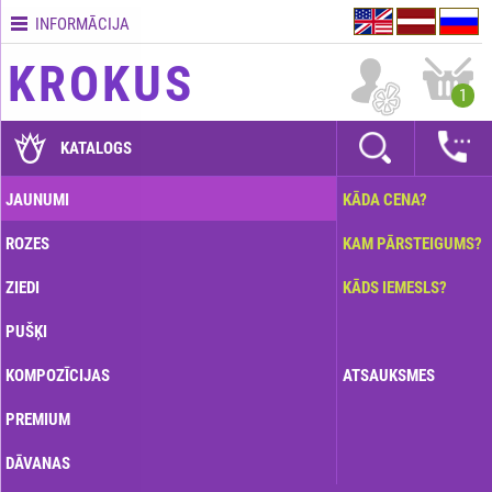
INFORMĀCIJA
Kontakti
KROKUS
Piegādes
1
nosacījumi
GARANTIJAS
KATALOGS
Kā
JAUNUMI
KĀDA CENA?
apmaksāt?
ROZES
KAM PĀRSTEIGUMS?
Kā
noformēt
ZIEDI
KĀDS IEMESLS?
pasūtījumu?
PUŠĶI
KOMPOZĪCIJAS
ATSAUKSMES
PREMIUM
DĀVANAS