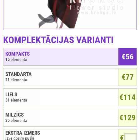
KOMPLEKTĀCIJAS VARIANTI
KOMPAKTS
€
56
15
elementa
STANDARTA
€77
21
elementa
LIELS
€114
31
elementa
MILZĪGS
€129
35
elementa
EKSTRA IZMĒRS
€
Izveidosim pušķi