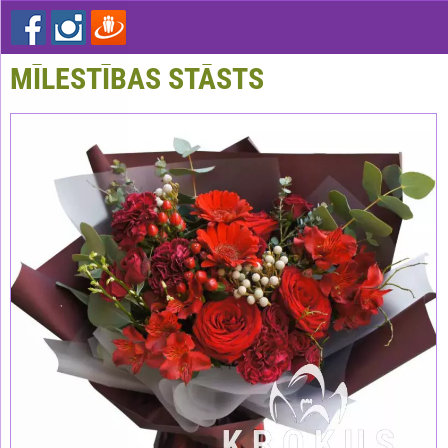
MĪLESTĪBAS STĀSTS