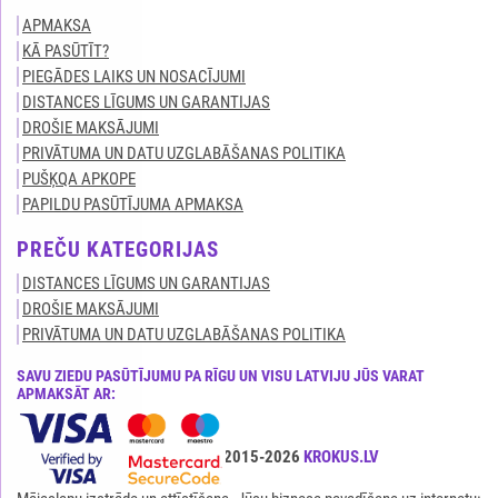
APMAKSA
KĀ PASŪTĪT?
PIEGĀDES LAIKS UN NOSACĪJUMI
DISTANCES LĪGUMS UN GARANTIJAS
DROŠIE MAKSĀJUMI
PRIVĀTUMA UN DATU UZGLABĀŠANAS POLITIKA
PUŠĶQA APKOPE
PAPILDU PASŪTĪJUMA APMAKSA
PREČU KATEGORIJAS
DISTANCES LĪGUMS UN GARANTIJAS
DROŠIE MAKSĀJUMI
PRIVĀTUMA UN DATU UZGLABĀŠANAS POLITIKA
SAVU ZIEDU PASŪTĪJUMU PA RĪGU UN VISU LATVIJU JŪS VARAT
APMAKSĀT AR:
Visas tiesības ir aizsargātas© 2015-2026
KROKUS.LV