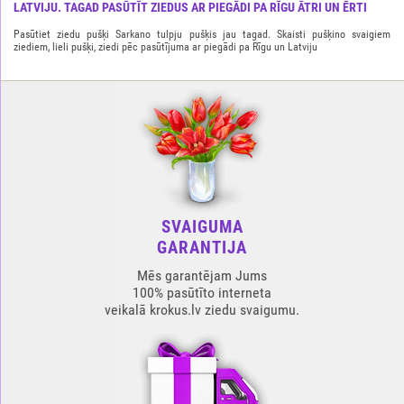
LATVIJU. TAGAD PASŪTĪT ZIEDUS AR PIEGĀDI PA RĪGU ĀTRI UN ĒRTI
Pasūtiet ziedu pušķi Sarkano tulpju pušķis jau tagad. Skaisti pušķino svaigiem
ziediem, lieli pušķi, ziedi pēc pasūtījuma ar piegādi pa Rīgu un Latviju
SVAIGUMA
GARANTIJA
Mēs garantējam Jums
100% pasūtīto interneta
veikalā krokus.lv ziedu svaigumu.