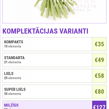
KOMPLEKTĀCIJAS VARIANTI
KOMPAKTS
€
35
15
elementa
STANDARTA
€49
21
elementa
LIELS
€58
25
elementa
SUPER LIELS
€80
35
elementa
MILZĪGS
€127