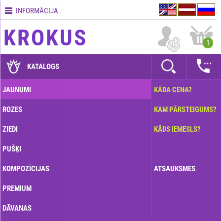
INFORMĀCIJA
Kontakti
KROKUS
Piegādes
1
nosacījumi
GARANTIJAS
KATALOGS
Kā
JAUNUMI
KĀDA CENA?
apmaksāt?
ROZES
KAM PĀRSTEIGUMS?
Kā
noformēt
ZIEDI
KĀDS IEMESLS?
pasūtījumu?
PUŠĶI
KOMPOZĪCIJAS
ATSAUKSMES
PREMIUM
DĀVANAS