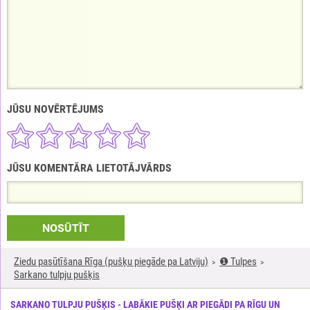
JŪSU NOVĒRTĒJUMS
JŪSU KOMENTĀRA LIETOTĀJVĀRDS
NOSŪTĪT
Ziedu pasūtīšana Rīga (pušķu piegāde pa Latviju)
❶ Tulpes
Sarkano tulpju pušķis
SARKANO TULPJU PUŠĶIS - LABĀKIE PUŠĶI AR PIEGĀDI PA RĪGU UN