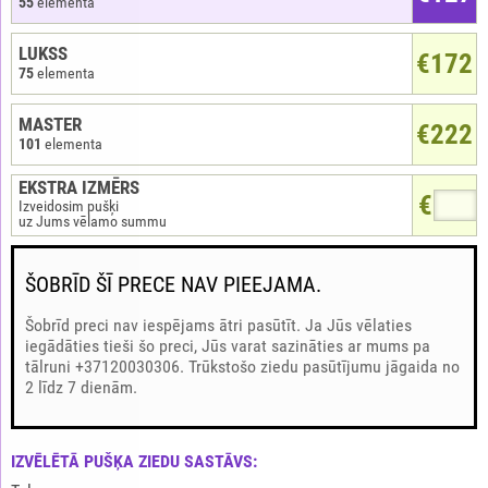
55
elementa
LUKSS
€172
75
elementa
MASTER
€222
101
elementa
EKSTRA IZMĒRS
€
Izveidosim pušķi
uz Jums vēlamo summu
ŠOBRĪD ŠĪ PRECE NAV PIEEJAMA.
Šobrīd preci nav iespējams ātri pasūtīt. Ja Jūs vēlaties
iegādāties tieši šo preci, Jūs varat sazināties ar mums pa
tālruni +37120030306. Trūkstošo ziedu pasūtījumu jāgaida no
2 līdz 7 dienām.
IZVĒLĒTĀ PUŠĶA ZIEDU SASTĀVS: