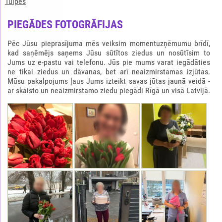
Tulpes
PIEGĀDES FOTOGRĀFIJAS
Pēc Jūsu pieprasījuma mēs veiksim momentuzņēmumu brīdī,
kad saņēmējs saņems Jūsu sūtītos ziedus un nosūtīsim to
Jums uz e-pastu vai telefonu. Jūs pie mums varat iegādāties
ne tikai ziedus un dāvanas, bet arī neaizmirstamas izjūtas.
Mūsu pakalpojums ļaus Jums izteikt savas jūtas jaunā veidā -
ar skaisto un neaizmirstamo ziedu piegādi Rīgā un visā Latvijā.