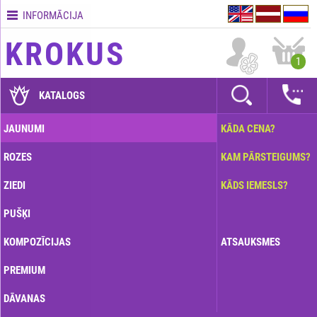
INFORMĀCIJA
Kontakti
KROKUS
Piegādes
1
nosacījumi
GARANTIJAS
KATALOGS
Kā
JAUNUMI
KĀDA CENA?
apmaksāt?
ROZES
KAM PĀRSTEIGUMS?
Kā
noformēt
ZIEDI
KĀDS IEMESLS?
pasūtījumu?
PUŠĶI
KOMPOZĪCIJAS
ATSAUKSMES
PREMIUM
DĀVANAS