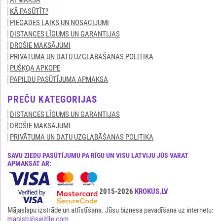
APMAKSA
KĀ PASŪTĪT?
PIEGĀDES LAIKS UN NOSACĪJUMI
DISTANCES LĪGUMS UN GARANTIJAS
DROŠIE MAKSĀJUMI
PRIVĀTUMA UN DATU UZGLABĀŠANAS POLITIKA
PUŠĶQA APKOPE
PAPILDU PASŪTĪJUMA APMAKSA
PREČU KATEGORIJAS
DISTANCES LĪGUMS UN GARANTIJAS
DROŠIE MAKSĀJUMI
PRIVĀTUMA UN DATU UZGLABĀŠANAS POLITIKA
SAVU ZIEDU PASŪTĪJUMU PA RĪGU UN VISU LATVIJU JŪS VARAT
APMAKSĀT AR:
Visas tiesības ir aizsargātas© 2015-2026
KROKUS.LV
Mājaslapu izstrāde un attīstīšana. Jūsu biznesa pavadīšana uz internetu: