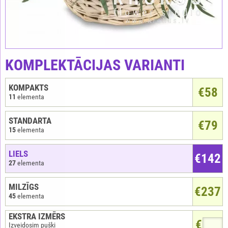
KOMPLEKTĀCIJAS VARIANTI
KOMPAKTS
€
58
11
elementa
STANDARTA
€79
15
elementa
LIELS
€142
27
elementa
MILZĪGS
€237
45
elementa
EKSTRA IZMĒRS
€
Izveidosim pušķi