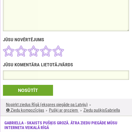
JŪSU NOVĒRTĒJUMS
JŪSU KOMENTĀRA LIETOTĀJVĀRDS
NOSŪTĪT
Nopirkt ziedus Rīgā (ekspres piegāde pa Latviju)
❶ Ziedu kompozīcijas
Pušķi ar groziem
Ziedu pušķisGabriella
GABRIELLA - SKAISTS PUŠĶIS GROZĀ. ĀTRA ZIEDU PIEGĀDE MŪSU
INTERNETA VEIKALĀ RĪGĀ