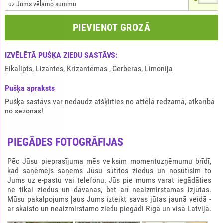
uz Jums vēlamo summu
PIEVIENOT GROZĀ
IZVĒLĒTĀ PUŠĶA ZIEDU SASTĀVS:
Eikalipts
,
Lizantes
,
Krizantēmas
,
Gerberas
,
Limonija
Pušķа apraksts
Pušķa sastāvs var nedaudz atšķirties no attēlā redzamā, atkarībā
no sezonas!
PIEGĀDES FOTOGRĀFIJAS
Pēc Jūsu pieprasījuma mēs veiksim momentuzņēmumu brīdī,
kad saņēmējs saņems Jūsu sūtītos ziedus un nosūtīsim to
Jums uz e-pastu vai telefonu. Jūs pie mums varat iegādāties
ne tikai ziedus un dāvanas, bet arī neaizmirstamas izjūtas.
Mūsu pakalpojums ļaus Jums izteikt savas jūtas jaunā veidā -
ar skaisto un neaizmirstamo ziedu piegādi Rīgā un visā Latvijā.