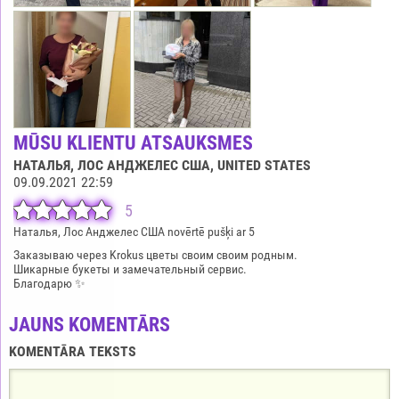
MŪSU KLIENTU ATSAUKSMES
НАТАЛЬЯ, ЛОС АНДЖЕЛЕС США
, UNITED STATES
09.09.2021 22:59
5
Наталья, Лос Анджелес США novērtē pušķi ar 5
Заказываю через Krokus цветы своим своим родным.
Шикарные букеты и замечательный сервис.
Благодарю ✨
JAUNS KOMENTĀRS
KOMENTĀRA TEKSTS