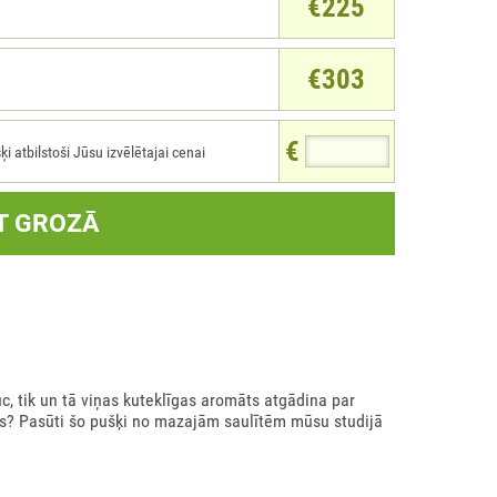
€225
€303
€
atbilstoši Jūsu izvēlētajai cenai
T GROZĀ
c, tik un tā viņas kuteklīgas aromāts atgādina par
ņās? Pasūti šo pušķi no mazajām saulītēm mūsu studijā