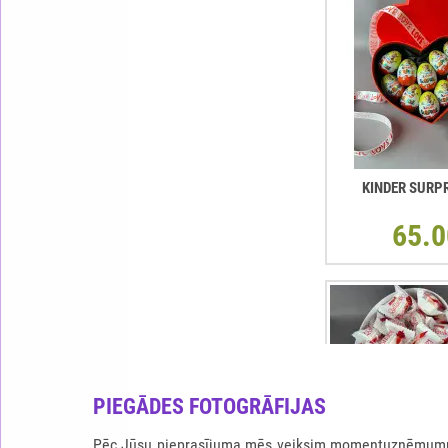
KINDER SURP
65.0
PIEGĀDES FOTOGRĀFIJAS
Pēc Jūsu pieprasījuma mēs veiksim momentuzņēmumu b