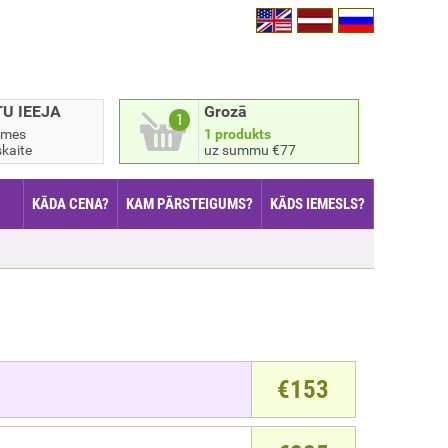
TU IEEJA
Grozā
1
smes
1 produkts
kaite
uz summu €77
KĀDA CENA?
KAM PĀRSTEIGUMS?
KĀDS IEMESLS?
€
153