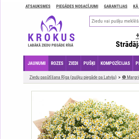
ATSAUKSMES
PIEGĀDES NOSACĪJUMI
GARANTIJAS
KĀ
Kontakti
Piegādes
nosacījumi
GARANTIJAS
Strādāj
LABĀKĀ ZIEDU PIEGĀDE RĪGĀ
Kā
apmaksāt?
JAUNUMI
ROZES
ZIEDI
PUŠĶI
KOMPOZĪCIJAS
P
Kā
noformēt
Ziedu pasūtīšana Rīga (pušķu piegāde pa Latviju)
❶ Margri
pasūtījumu?