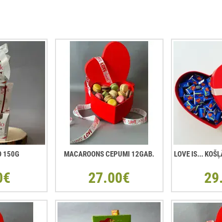
O 150G
MACAROONS CEPUMI 12GAB.
LOVE IS... KO
0€
27.00€
29