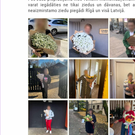
varat iegādāties ne tikai ziedus un dāvanas, bet 
neaizmirstamo ziedu piegādi Rīgā un visā Latvijā.
RAFFAELLO SIRDS
65.0