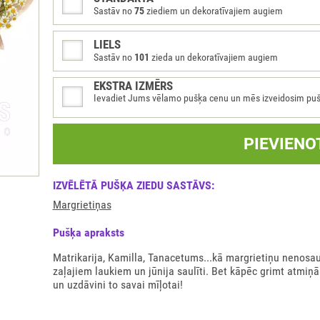
Sastāv no
75
ziediem un dekoratīvajiem augiem
LIELS
Sastāv no
101
zieda un dekoratīvajiem augiem
EKSTRA IZMĒRS
Ievadiet Jums vēlamo pušķa cenu un mēs izveidosim pušķi 
PIEVIENO
IZVĒLĒTĀ PUŠĶA ZIEDU SASTĀVS:
Margrietiņas
Pušķа apraksts
Matrikarija, Kamilla, Tanacetums...kā margrietiņu nenosau
zaļajiem laukiem un jūnija saulīti. Bet kāpēc grimt atmi
un uzdāvini to savai mīļotai!