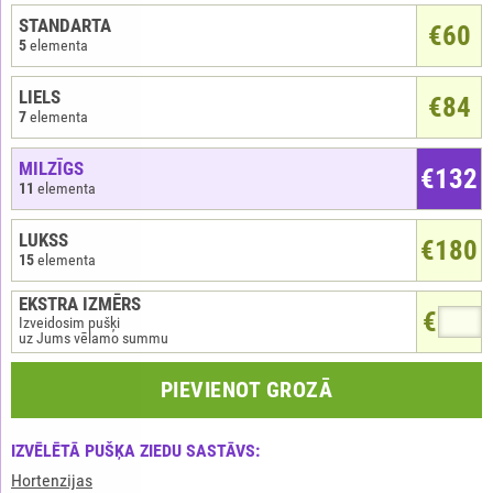
STANDARTA
€60
5
elementa
LIELS
€84
7
elementa
MILZĪGS
€132
11
elementa
LUKSS
€180
15
elementa
EKSTRA IZMĒRS
€
Izveidosim pušķi
uz Jums vēlamo summu
PIEVIENOT GROZĀ
IZVĒLĒTĀ PUŠĶA ZIEDU SASTĀVS:
Hortenzijas