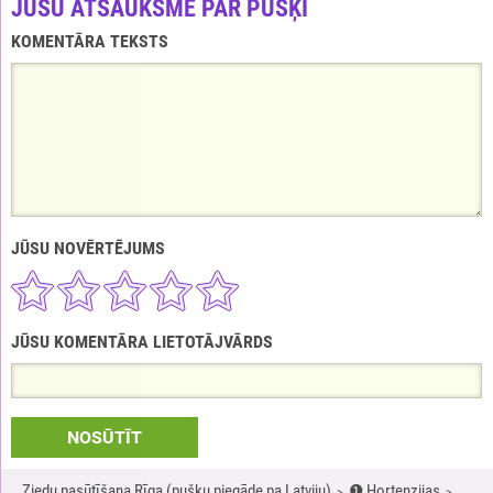
JŪSU ATSAUKSME PAR PUŠĶI
KOMENTĀRA TEKSTS
JŪSU NOVĒRTĒJUMS
JŪSU KOMENTĀRA LIETOTĀJVĀRDS
NOSŪTĪT
Ziedu pasūtīšana Rīga (pušķu piegāde pa Latviju)
❶ Hortenzijas