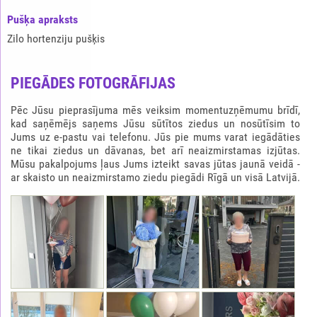
Pušķа apraksts
Zilo hortenziju pušķis
PIEGĀDES FOTOGRĀFIJAS
Pēc Jūsu pieprasījuma mēs veiksim momentuzņēmumu brīdī,
kad saņēmējs saņems Jūsu sūtītos ziedus un nosūtīsim to
Jums uz e-pastu vai telefonu. Jūs pie mums varat iegādāties
ne tikai ziedus un dāvanas, bet arī neaizmirstamas izjūtas.
Mūsu pakalpojums ļaus Jums izteikt savas jūtas jaunā veidā -
ar skaisto un neaizmirstamo ziedu piegādi Rīgā un visā Latvijā.