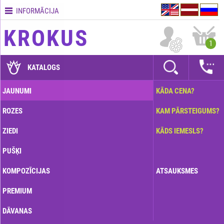
INFORMĀCIJA
Kontakti
KROKUS
Piegādes
1
nosacījumi
GARANTIJAS
KATALOGS
Kā
JAUNUMI
KĀDA CENA?
apmaksāt?
ROZES
KAM PĀRSTEIGUMS?
Kā
noformēt
ZIEDI
KĀDS IEMESLS?
pasūtījumu?
PUŠĶI
KOMPOZĪCIJAS
ATSAUKSMES
PREMIUM
DĀVANAS