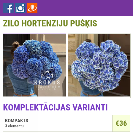
ZILO HORTENZIJU PUŠĶIS
KOMPLEKTĀCIJAS VARIANTI
KOMPAKTS
€
36
3
elementu