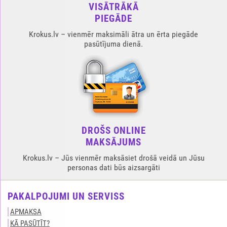
VISĀTRĀKĀ
PIEGĀDE
Krokus.lv – vienmēr maksimāli ātra un ērta piegāde
pasūtījuma dienā.
DROŠS ONLINE
MAKSĀJUMS
Krokus.lv – Jūs vienmēr maksāsiet drošā veidā un Jūsu
personas dati būs aizsargāti
PAKALPOJUMI UN SERVISS
APMAKSA
KĀ PASŪTĪT?