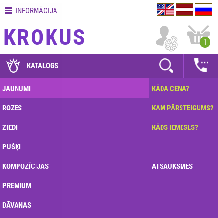
INFORMĀCIJA
Kontakti
KROKUS
Piegādes
1
nosacījumi
GARANTIJAS
KATALOGS
Kā
JAUNUMI
KĀDA CENA?
apmaksāt?
ROZES
KAM PĀRSTEIGUMS?
Kā
noformēt
ZIEDI
KĀDS IEMESLS?
pasūtījumu?
PUŠĶI
KOMPOZĪCIJAS
ATSAUKSMES
PREMIUM
DĀVANAS