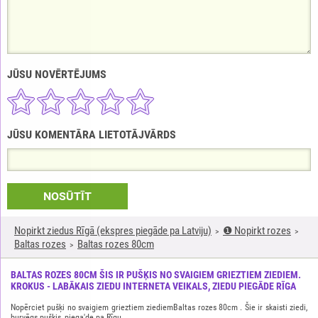
JŪSU NOVĒRTĒJUMS
JŪSU KOMENTĀRA LIETOTĀJVĀRDS
NOSŪTĪT
Nopirkt ziedus Rīgā (ekspres piegāde pa Latviju)
❶ Nopirkt rozes
Baltas rozes
Baltas rozes 80cm
BALTAS ROZES 80CM ŠIS IR PUŠĶIS NO SVAIGIEM GRIEZTIEM ZIEDIEM.
KROKUS - LABĀKAIS ZIEDU INTERNETA VEIKALS, ZIEDU PIEGĀDE RĪGA
Nopērciet pušķi no svaigiem grieztiem ziediemBaltas rozes 80cm . Šie ir skaisti ziedi,
burvēgs pušķis, piega'de pa Rīgu