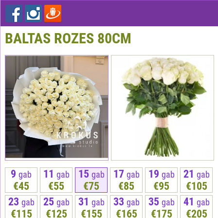
BALTAS ROZES 80CM
9
11
15
17
19
21
gab
gab
gab
gab
gab
gab
€45
€55
€75
€85
€95
€105
23
25
31
33
35
41
gab
gab
gab
gab
gab
gab
€115
€125
€155
€165
€175
€205