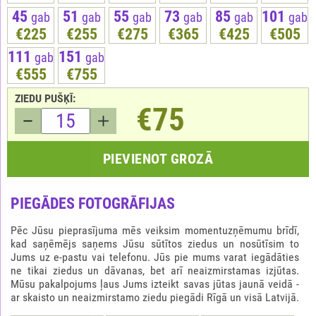
45
51
55
73
85
101
gab
gab
gab
gab
gab
gab
€225
€255
€275
€365
€425
€505
111
151
gab
gab
€555
€755
ZIEDU PUŠĶĪ:
€75
PIEVIENOT GROZĀ
PIEGĀDES FOTOGRĀFIJAS
Pēc Jūsu pieprasījuma mēs veiksim momentuzņēmumu brīdī,
kad saņēmējs saņems Jūsu sūtītos ziedus un nosūtīsim to
Jums uz e-pastu vai telefonu. Jūs pie mums varat iegādāties
ne tikai ziedus un dāvanas, bet arī neaizmirstamas izjūtas.
Mūsu pakalpojums ļaus Jums izteikt savas jūtas jaunā veidā -
ar skaisto un neaizmirstamo ziedu piegādi Rīgā un visā Latvijā.