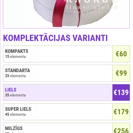
KOMPLEKTĀCIJAS VARIANTI
KOMPAKTS
€
60
15
elementa
STANDARTA
€99
25
elementa
LIELS
€139
35
elementa
SUPER LIELS
€179
45
elementa
MILZĪGS
€256