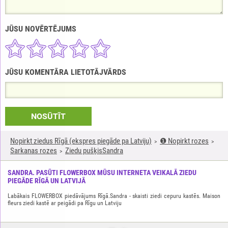
JŪSU NOVĒRTĒJUMS
JŪSU KOMENTĀRA LIETOTĀJVĀRDS
NOSŪTĪT
Nopirkt ziedus Rīgā (ekspres piegāde pa Latviju)
❶ Nopirkt rozes
Sarkanas rozes
Ziedu pušķisSandra
SANDRA. PASŪTI FLOWERBOX MŪSU INTERNETA VEIKALĀ ZIEDU
PIEGĀDE RĪGĀ UN LATVIJĀ
Labākais FLOWERBOX piedāvājums Rīgā.Sandra - skaisti ziedi cepuru kastēs. Maison
fleurs ziedi kastē ar peigādi pa Rīgu un Latviju