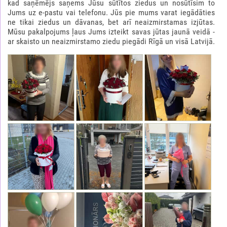
kad saņēmējs saņems Jūsu sūtītos ziedus un nosūtīsim to
Jums uz e-pastu vai telefonu. Jūs pie mums varat iegādāties
ne tikai ziedus un dāvanas, bet arī neaizmirstamas izjūtas.
Mūsu pakalpojums ļaus Jums izteikt savas jūtas jaunā veidā -
ar skaisto un neaizmirstamo ziedu piegādi Rīgā un visā Latvijā.