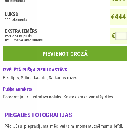
65
elementa
LUKSS
€444
111
elementa
EKSTRA IZMĒRS
€
Izveidosim pušķi
uz Jums vēlamo summu
PIEVIENOT GROZĀ
IZVĒLĒTĀ PUŠĶA ZIEDU SASTĀVS:
Eikalipts
,
Stilīga kastīte
,
Sarkanas rozes
Pušķа apraksts
Fotogrāfijai ir ilustratīvs nolūks. Kastes krāsa var atšķirties.
PIEGĀDES FOTOGRĀFIJAS
Pēc Jūsu pieprasījuma mēs veiksim momentuzņēmumu brīdī,