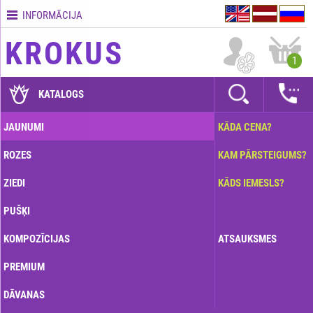
INFORMĀCIJA
Kontakti
KROKUS
Piegādes
1
nosacījumi
GARANTIJAS
KATALOGS
Kā
JAUNUMI
KĀDA CENA?
apmaksāt?
ROZES
KAM PĀRSTEIGUMS?
Kā
noformēt
ZIEDI
KĀDS IEMESLS?
pasūtījumu?
PUŠĶI
KOMPOZĪCIJAS
ATSAUKSMES
PREMIUM
DĀVANAS