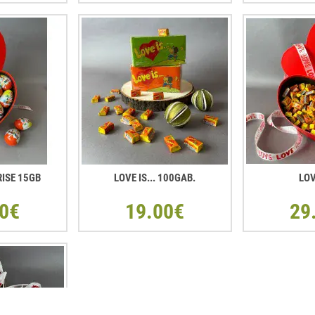
RISE 15GB
LOVE IS... 100GAB.
LOV
0€
19.00€
29