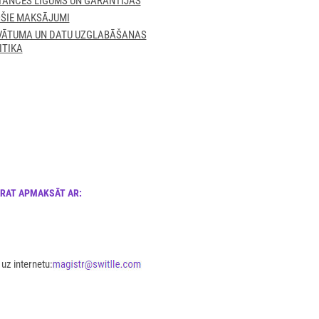
TANCES LĪGUMS UN GARANTIJAS
ŠIE MAKSĀJUMI
VĀTUMA UN DATU UZGLABĀŠANAS
ITIKA
ARAT APMAKSĀT AR:
uz internetu: