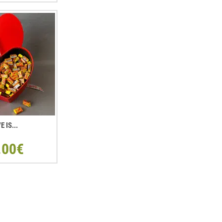
E IS...
.00€