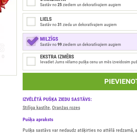
Sastāv no
25
ziediem un dekoratīvajiem augiem
LIELS
Sastāv no
31
zieda un dekoratīvajiem augiem
MILZĪGS
Sastāv no
99
ziediem un dekoratīvajiem augiem
EKSTRA IZMĒRS
Ievadiet Jums vēlamo pušķa cenu un mēs izveidosim pušķi 
PIEVIENO
IZVĒLĒTĀ PUŠĶA ZIEDU SASTĀVS:
Stilīga kastīte
,
Oranžas rozes
Pušķа apraksts
Pušķa sastāvs var nedaudz atšķirties no attēlā redzamā, 