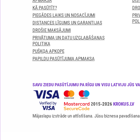
APMAKSA
DIS
KĀ PASŪTĪT?
DRO
PIEGĀDES LAIKS UN NOSACĪJUMI
PRI
POL
DISTANCES LĪGUMS UN GARANTIJAS
DROŠIE MAKSĀJUMI
PRIVĀTUMA UN DATU UZGLABĀŠANAS
POLITIKA
PUŠĶQA APKOPE
PAPILDU PASŪTĪJUMA APMAKSA
SAVU ZIEDU PASŪTĪJUMU PA RĪGU UN VISU LATVIJU JŪS V
Visas tiesības ir aizsargātas© 2015-2026
KROKUS.LV
Mājaslapu izstrāde un attīstīšana. Jūsu biznesa pavadīšana 