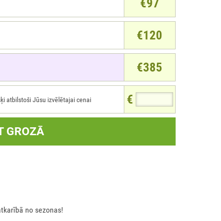
€97
€120
€385
€
atbilstoši Jūsu izvēlētajai cenai
T GROZĀ
atkarībā no sezonas!