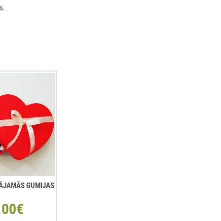
s.
ŠĻĀJAMĀS GUMIJAS
.00€