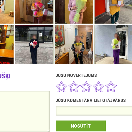
UŠĶI
JŪSU NOVĒRTĒJUMS
JŪSU KOMENTĀRA LIETOTĀJVĀRDS
NOSŪTĪT