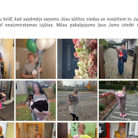
rīdī, kad saņēmējs saņems Jūsu sūtītos ziedus un nosūtīsim to Ju
arī neaizmirstamas izjūtas. Mūsu pakalpojums ļaus Jums izteikt 
 KASTE 900GR
0€