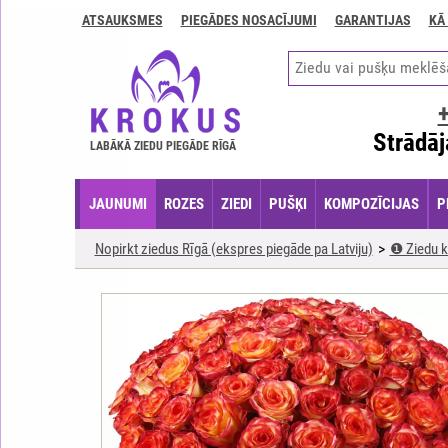
ATSAUKSMES
PIEGĀDES NOSACĪJUMI
GARANTIJAS
KĀ
Kontakti
Piegādes
nosacījumi
GARANTIJAS
Strādāj
LABĀKĀ ZIEDU PIEGĀDE RĪGĀ
Kā
apmaksāt?
JAUNUMI
ROZES
ZIEDI
PUŠĶI
KOMPOZĪCIJAS
P
Kā
noformēt
Nopirkt ziedus Rīgā (ekspres piegāde pa Latviju)
❶ Ziedu k
pasūtījumu?