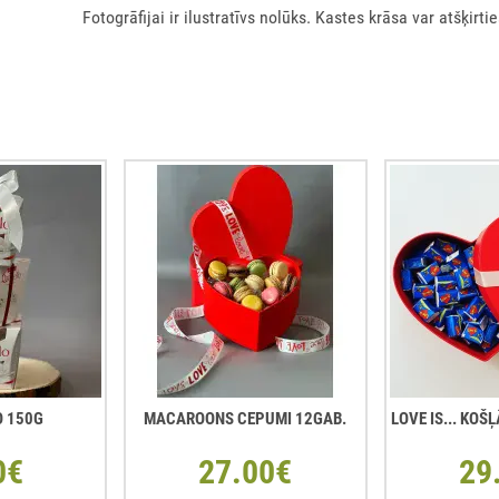
Fotogrāfijai ir ilustratīvs nolūks. Kastes krāsa var atšķirtie
O 150G
MACAROONS CEPUMI 12GAB.
LOVE IS... KO
0€
27.00€
29