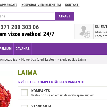
 APMAKSĀT?
KORPORATĪVIEM KLIENTIEM
KONTAKTI
+371
200 303 06
KLIEN
Atsauk
am visos svētkos! 24/7
Foto-ats
REMIUM
DĀVANAS
ompozīcijas
Flowerbox (ziedi kastēs)
Ziedu pušķis Laima
LAIMA
IZVĒLIETIES KOMPLEKTĀCIJAS VARIANTU
KOMPAKTS
Sastāv no
15
ziediem un dekoratīvajiem augiem
STANDARTA