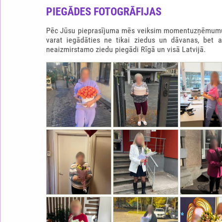
PIEGĀDES FOTOGRĀFIJAS
Pēc Jūsu pieprasījuma mēs veiksim momentuzņēmumu b
varat iegādāties ne tikai ziedus un dāvanas, bet 
neaizmirstamo ziedu piegādi Rīgā un visā Latvijā.
RAFFAELLO SIRDS
65.0