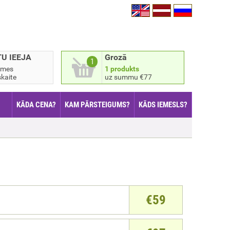
TU IEEJA
Grozā
1
smes
1 produkts
kaite
uz summu €77
KĀDA CENA?
KAM PĀRSTEIGUMS?
KĀDS IEMESLS?
€
59