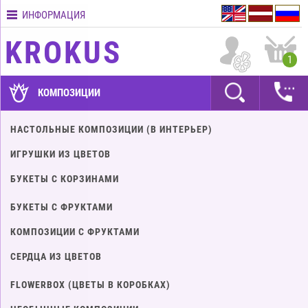
ИНФОРМАЦИЯ
Контакты
KROKUS
Условия
1
доставки
ГАРАНТИИ
КОМПОЗИЦИИ
Как
НАСТОЛЬНЫЕ КОМПОЗИЦИИ (В ИНТЕРЬЕР)
оплатить?
ИГРУШКИ ИЗ ЦВЕТОВ
Как
оформить
БУКЕТЫ С КОРЗИНАМИ
заказ?
БУКЕТЫ С ФРУКТАМИ
КОМПОЗИЦИИ С ФРУКТАМИ
СЕРДЦА ИЗ ЦВЕТОВ
FLOWERBOX (ЦВЕТЫ В КОРОБКАХ)