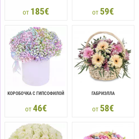
185€
59€
от
от
KОРОБОЧКА С ГИПСОФИЛОЙ
ГАБРИЭЛЛА
46€
58€
от
от