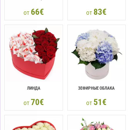
66€
83€
от
от
ЛИНДА
ЗЕФИРНЫЕ ОБЛАКА
70€
51€
от
от