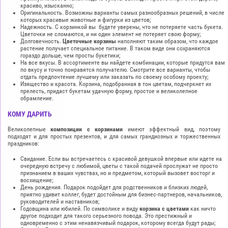
красиво, изысканно;
Оригинальность. Возможны варианты самых разнообразных решений, в числе
которых красивые животные и фигурки из цветов;
Надежность. С корзинкой вы будете уверены, что не потеряете часть букета.
Цветочки не сломаются, и ни один элемент не потеряет свою форму;
Долговечность.
Цветочные корзины
наполняют таким образом, что каждое
растение получает специальное питание. В таком виде они сохраняются
гораздо дольше, чем просты букетики;
На все вкусы. В ассортименте вы найдете комбинации, которые придутся вам
по вкусу и точно понравятся получателю. Смотрите все варианты, чтобы
отдать предпочтение лучшему или заказать по своему особому проекту;
Изящество и красота. Корзина, подобранная в тон цветам, подчеркнет их
прелесть, придаст букетам удачную форму, простое и великолепное
обрамление.
КОМУ ДАРИТЬ
Великолепные
композиции с корзинами
имеют эффектный вид, поэтому
подходят и для простых презентов, и для самых грандиозных и торжественных
праздников:
Свидание. Если вы встречаетесь с красивой девушкой впервые или идете на
очередную встречу с любимой, цветы с такой подачей прослужат не просто
признанием в ваших чувствах, но и предметом, который вызовет восторг и
восхищение;
День рождения. Подарок подойдет для родственников и близких людей,
приятно удивит коллег, будет достойным для бизнес-партнеров, начальников,
руководителей и наставников;
Годовщина или юбилей. По символике и виду
корзина с цветами
как ничто
другое подходит для такого серьезного повода. Это престижный и
одновременно с этим ненавязчивый подарок, которому всегда будут рады;