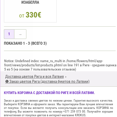
ИЗАБЕЛЛА
330€
от
1
→
ПОКАЗАНО
1
-
3
(ВСЕГО
3
)
Notice: Undefined index: name_ru_multi in /home/flowers/html/app-
front/views/products/list-products.phtml on line 191 в Риге
-
средняя оценка
5
из
5
(на основе
7
пользовательских отзывов)
Доставка цветов Рига и вся Латвия
❶ Заказ цветов Рига (доставка букетов по Латвии)
КУПИТЬ КОРЗИНА С ДОСТАВКОЙ ПО РИГЕ И ВСЕЙ ЛАТВИИ.
Заказ и доставка свежих цветов по низким ценам. Гарантия высокого качества.
Выберите КОРЗИНА и оформите заказ. Мы гарантируем Вам лучшие впечатления
от покупки. Если вы желаете получить консультации или заказать КОРЗИНА по
телефону, Вы можете позвонить по номеру +371 259 073 00. Получайте хорошие
впечатления от покупки цветов в интернет-магазине KROKUS.