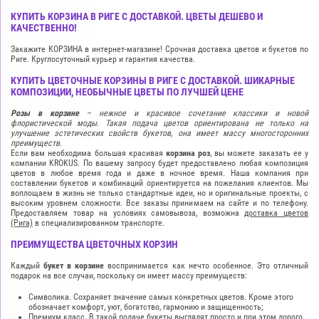
КУПИТЬ КОРЗИНА В РИГЕ С ДОСТАВКОЙ. ЦВЕТЫ ДЕШЕВО И
КАЧЕСТВЕННО!
Закажите КОРЗИНА в интернет-магазине! Срочная доставка цветов и букетов по
Риге. Круглосуточный курьер и гарантия качества.
КУПИТЬ ЦВЕТОЧНЫЕ КОРЗИНЫ В РИГЕ С ДОСТАВКОЙ. ШИКАРНЫЕ
КОМПОЗИЦИИ, НЕОБЫЧНЫЕ ЦВЕТЫ ПО ЛУЧШЕЙ ЦЕНЕ
Розы в корзине
– нежное и красивое сочетание классики и новой
флористической моды. Такая подача цветов ориентирована не только на
улучшение эстетических свойств букетов, она имеет массу многосторонних
преимуществ.
Если вам необходима большая красивая
корзина роз
, вы можете заказать ее у
компании KROKUS. По вашему запросу будет предоставлено любая композиция
цветов в любое время года и даже в ночное время. Наша компания при
составлении букетов и комбинаций ориентируется на пожелания клиентов. Мы
воплощаем в жизнь не только стандартные идеи, но и оригинальные проекты, с
высоким уровнем сложности. Все заказы принимаем на сайте и по телефону.
Предоставляем товар на условиях самовывоза, возможна
доставка цветов
(Рига)
в специализированном транспорте.
ПРЕИМУЩЕСТВА ЦВЕТОЧНЫХ КОРЗИН
Каждый
букет в корзине
воспринимается как нечто особенное. Это отличный
подарок на все случаи, поскольку он имеет массу преимуществ:
Символика. Сохраняет значение самых конкретных цветов. Кроме этого
обозначает комфорт, уют, богатство, гармонию и защищенность;
Премиум класс. В такой подаче букеты выглядят просто и при этом дорого,