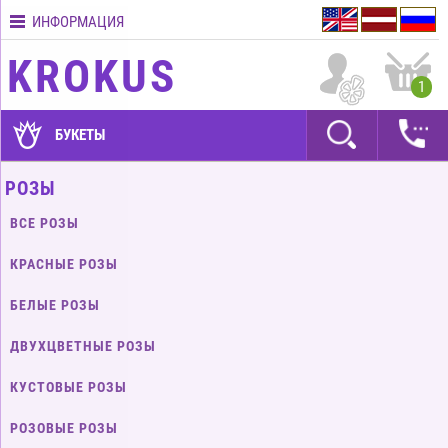
ИНФОРМАЦИЯ
Контакты
KROKUS
Условия
1
доставки
ГАРАНТИИ
БУКЕТЫ
Как
РОЗЫ
оплатить?
ВСЕ РОЗЫ
Как
оформить
КРАСНЫЕ РОЗЫ
заказ?
БЕЛЫЕ РОЗЫ
ДВУХЦВЕТНЫЕ РОЗЫ
КУСТОВЫЕ РОЗЫ
РОЗОВЫЕ РОЗЫ