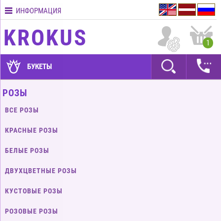
ИНФОРМАЦИЯ
Контакты
KROKUS
Условия
1
доставки
ГАРАНТИИ
БУКЕТЫ
Как
РОЗЫ
оплатить?
ВСЕ РОЗЫ
Как
оформить
КРАСНЫЕ РОЗЫ
заказ?
БЕЛЫЕ РОЗЫ
ДВУХЦВЕТНЫЕ РОЗЫ
КУСТОВЫЕ РОЗЫ
РОЗОВЫЕ РОЗЫ