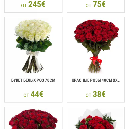
245€
75€
от
от
БУКЕТ БЕЛЫХ РОЗ 70CM
КРАСНЫЕ РОЗЫ 40CМ XXL
44€
38€
от
от