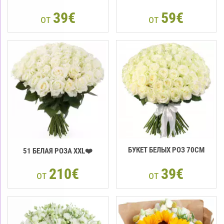
39€
59€
от
от
БУКЕТ БЕЛЫХ РОЗ 70СМ
51 БЕЛАЯ РОЗА XXL❤️
210€
39€
от
от