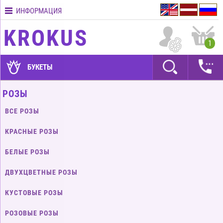
ИНФОРМАЦИЯ
Контакты
KROKUS
Условия
1
доставки
ГАРАНТИИ
БУКЕТЫ
Как
РОЗЫ
оплатить?
ВСЕ РОЗЫ
Как
оформить
КРАСНЫЕ РОЗЫ
заказ?
БЕЛЫЕ РОЗЫ
ДВУХЦВЕТНЫЕ РОЗЫ
КУСТОВЫЕ РОЗЫ
РОЗОВЫЕ РОЗЫ