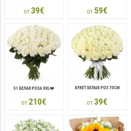
39€
59€
от
от
БУКЕТ БЕЛЫХ РОЗ 70СМ
51 БЕЛАЯ РОЗА XXL❤️
210€
39€
от
от