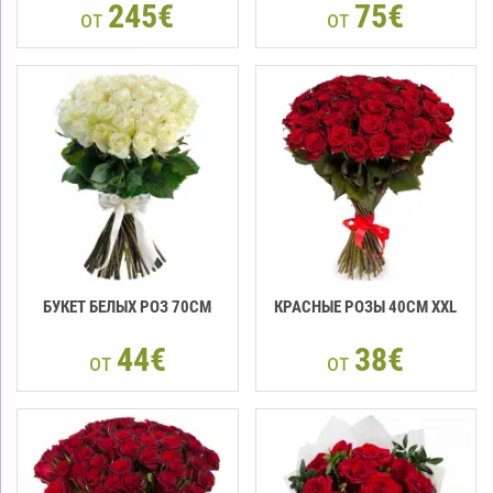
245€
75€
от
от
БУКЕТ БЕЛЫХ РОЗ 70CM
КРАСНЫЕ РОЗЫ 40CМ XXL
44€
38€
от
от