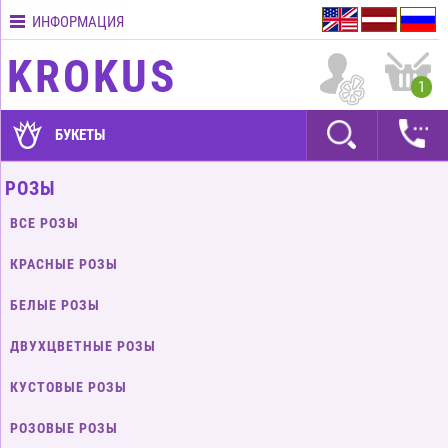
ИНФОРМАЦИЯ
Контакты
KROKUS
Условия
1
доставки
ГАРАНТИИ
БУКЕТЫ
Как
РОЗЫ
оплатить?
ВСЕ РОЗЫ
Как
оформить
КРАСНЫЕ РОЗЫ
заказ?
БЕЛЫЕ РОЗЫ
ДВУХЦВЕТНЫЕ РОЗЫ
КУСТОВЫЕ РОЗЫ
РОЗОВЫЕ РОЗЫ