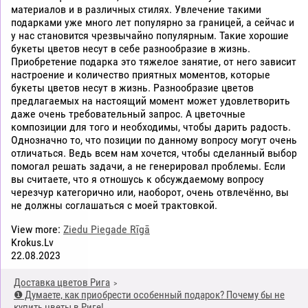
материалов и в различных стилях. Увлечение такими
подарками уже много лет популярно за границей, а сейчас и
у нас становится чрезвычайно популярным. Такие хорошие
букеты цветов несут в себе разнообразие в жизнь.
Приобретение подарка это тяжелое занятие, от него зависит
настроение и количество приятных моментов, которые
букеты цветов несут в жизнь. Разнообразие цветов
предлагаемых на настоящий момент может удовлетворить
даже очень требовательный запрос. А цветочные
композиции для того и необходимы, чтобы дарить радость.
Однозначно то, что позиции по данному вопросу могут очень
отличаться. Ведь всем нам хочется, чтобы сделанный выбор
помогал решать задачи, а не генерировал проблемы. Если
вы считаете, что я отношусь к обсуждаемому вопросу
черезчур категорично или, наоборот, очень отвлечённо, вы
не должны соглашаться с моей трактовкой.
View more:
Ziedu Piegade Rīgā
Krokus.Lv
22.08.2023
Доставка цветов Рига
❶ Думаете, как приобрести особенный подарок? Почему бы не
купить цветы в Риге!