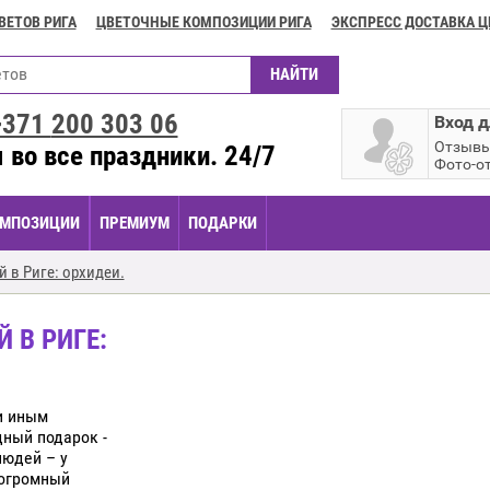
ВЕТОВ РИГА
ЦВЕТОЧНЫЕ КОМПОЗИЦИИ РИГА
ЭКСПРЕСС ДОСТАВКА Ц
+371
200 303 06
Вход д
Отзыв
 во все праздники. 24/7
Фото-о
МПОЗИЦИИ
ПРЕМИУМ
ПОДАРКИ
й в Риге: орхидеи.
 В РИГЕ:
и иным
дный подарок -
людей – у
 огромный