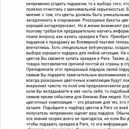
непременно угодить подарком, то к выбору того, что
полезно отнестись с максимальной серьезностью. 
мнение о том, что цветы должны быть уникальными,
загадочность и очарование. Роскошные букеты цве
хороший антидепрессант. Но в жизни возникают раз
поэтому требуется предварительно изучить информ
плана вопросу, как купить орхидеи в Риге. Приобре
подарков к празднику во Всемирной паутине теперь
впечатлишь. Есть специальные веб-ресурсы, созда
выбора хорошего подарка для любой ситуации. На с
цветов Вы сможете купить орхидеи в Риге. Также, 
товара поставляется срочной почтой из страны в ст
Преподнесите этот прекрасный подарок своей подру
самым Вы подарите замечательные воспоминания н
всегда роскошные цветочные композиции будут по
искренних чувств, но если они предназначаются до
если Вы вкладываете в них часть себя, то подобны
самым ярким событием для близких Вам людей. Ес
цветочные композиции — это решение для тех, кто 
лучшее. Подойдите к подбору цветов в Риге со всей
получатель непременно оценит ваш подарок. Обыч
эти знания скорее всего не пригодятся, но если Вы 
чтобы подарить орхидеи в Риге, то эта информация