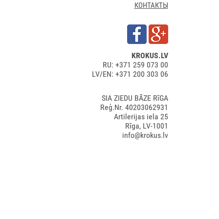
КОНТАКТЫ
KROKUS.LV
RU: +371 259 073 00
LV/EN: +371 200 303 06
SIA ZIEDU BĀZE RīGA
Reģ.Nr. 40203062931
Artilerijas iela 25
Rīga, LV-1001
info@krokus.lv