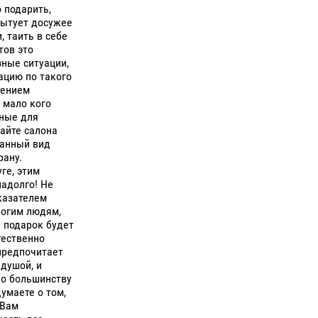
 подарить,
Бытует досужее
 таить в себе
тов это
ные ситуации,
ацию по такого
тением
 мало кого
нные для
айте салона
данный вид
рану.
ге, этим
адолго! Не
казателем
рогим людям,
й подарок будет
тественно
предпочитает
 душой, и
но большинству
думаете о том,
 Вам