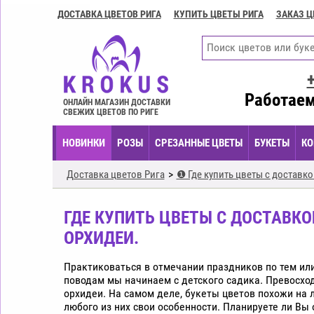
ДОСТАВКА ЦВЕТОВ РИГА
КУПИТЬ ЦВЕТЫ РИГА
ЗАКАЗ Ц
Доставка
цветов
Рига
Купить
цветы
Работаем
ОНЛАЙН МАГАЗИН ДОСТАВКИ
Рига
СВЕЖИХ ЦВЕТОВ ПО РИГЕ
Заказ
НОВИНКИ
РОЗЫ
СРЕЗАННЫЕ ЦВЕТЫ
БУКЕТЫ
КО
цветов
Рига
Доставка цветов Рига
❶ Где купить цветы с доставко
Цветочные
композиции
ГДЕ КУПИТЬ ЦВЕТЫ С ДОСТАВКОЙ
Рига
ОРХИДЕИ.
Экспресс
доставка
Практиковаться в отмечании праздников по тем ил
цветов
поводам мы начинаем с детского садика. Превосхо
Рига
орхидеи. На самом деле, букеты цветов похожи на 
любого из них свои особенности. Планируете ли Вы
Купить