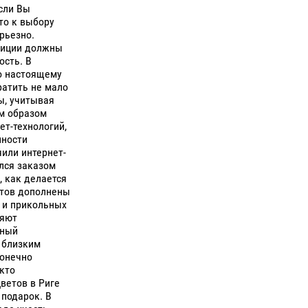
сли Вы
то к выбору
рьезно.
зиции должны
ость. В
по настоящему
атить не мало
ы, учитывая
м образом
ет-технологий,
пности
или интернет-
ался заказом
, как делается
етов дополнены
 и прикольных
ляют
пный
м близким
Конечно
кто
ветов в Риге
 подарок. В