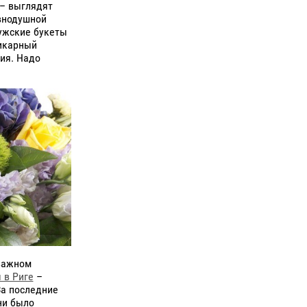
– выглядят
внодушной
мужские букеты
шикарный
ия. Надо
важном
 в Риге
–
За последние
ни было