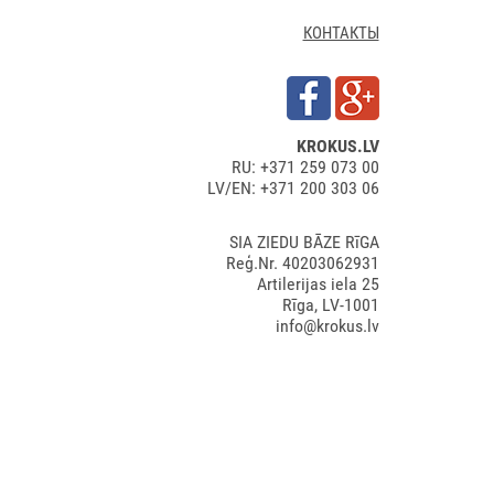
КОНТАКТЫ
KROKUS.LV
RU: +371 259 073 00
LV/EN: +371 200 303 06
SIA ZIEDU BĀZE RīGA
Reģ.Nr. 40203062931
Artilerijas iela 25
Rīga, LV-1001
info@krokus.lv