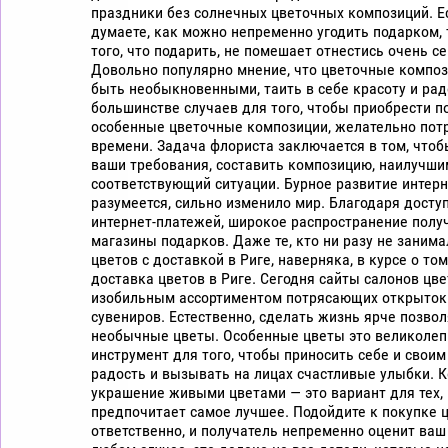
праздники без солнечных цветочных композиций. Е
думаете, как можно непременно угодить подарком, 
того, что подарить, не помешает отнестись очень се
Довольно популярно мнение, что цветочные компо
быть необыкновенными, таить в себе красоту и рад
большинстве случаев для того, чтобы приобрести 
особенные цветочные композиции, желательно потр
времени. Задача флориста заключается в том, чтоб
ваши требования, составить композицию, наилучши
соответствующий ситуации. Бурное развитие интерн
разумеется, сильно изменило мир. Благодаря досту
интернет-платежей, широкое распространение получ
магазины подарков. Даже те, кто ни разу не заним
цветов с доставкой в Риге, наверняка, в курсе о том
доставка цветов в Риге. Сегодня сайты салонов цв
изобильным ассортиментом потрясающих открыток
сувениров. Естественно, сделать жизнь ярче позво
необычные цветы. Особенные цветы это великоле
инструмент для того, чтобы приносить себе и свои
радость и вызывать на лицах счастливые улыбки. 
украшение живыми цветами — это вариант для тех, 
предпочитает самое лучшее. Подойдите к покупке ц
ответственно, и получатель непременно оценит ваш