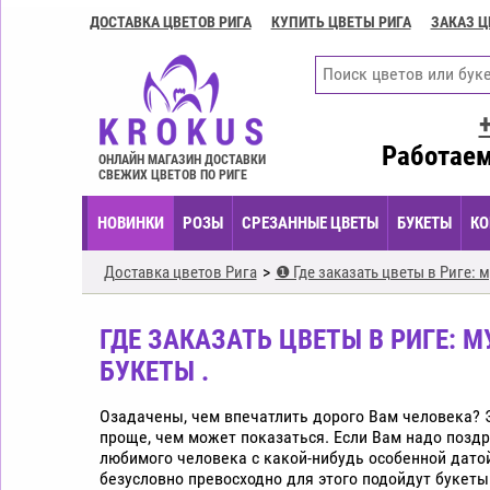
ДОСТАВКА ЦВЕТОВ РИГА
КУПИТЬ ЦВЕТЫ РИГА
ЗАКАЗ Ц
Доставка
цветов
Рига
Купить
цветы
Работаем
ОНЛАЙН МАГАЗИН ДОСТАВКИ
Рига
СВЕЖИХ ЦВЕТОВ ПО РИГЕ
Заказ
НОВИНКИ
РОЗЫ
СРЕЗАННЫЕ ЦВЕТЫ
БУКЕТЫ
КО
цветов
Рига
Доставка цветов Рига
❶ Где заказать цветы в Риге: м
Цветочные
композиции
ГДЕ ЗАКАЗАТЬ ЦВЕТЫ В РИГЕ: 
Рига
БУКЕТЫ .
Экспресс
доставка
Озадачены, чем впечатлить дорого Вам человека? 
цветов
проще, чем может показаться. Если Вам надо позд
Рига
любимого человека с какой-нибудь особенной датой
безусловно превосходно для этого подойдут букеты
Купить