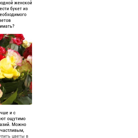
модной женской
сти букет из
необходимого
ветов
имать?
чше и с
ают ощутимо
азий. Можно
счастливым,
упить цветы в