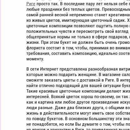
Риге
просто так. В последние пару лет нельзя себе
любые праздники без теплых цветов. Превосходны
самой ранней весной непременно станет креативна
из живых цветов, имитирующая цветочный садик. 
цветочные композиции позволяют ощутить полную 
положительных чувств и пересмотреть свой взгляд 
общепринятые нормы не только в сфере подарков, 
жизни. При этом букет не должен быть очень громо
флориста состоит в том, чтобы, принимая во внима
требования, составить композицию, идеально соот
моменту.
В сети Интернет представлена разнообразная витри
которые можно подарить женщине. В магазине сал
сможете заказать цветы с доставкой в Риге. В инт
найти отлично подходящий для вашей ситуации буке
Такие красивые цветочные композиции делают жиз
интересней. Всякий цветок хорош по-своему, он так
как и картина или любое другое произведение искус
люди разные. Даже два близких друга, с общими в
жизнь в действительности могут иметь свое собств
по поводу букетов. В основном большинству эти зн
не понадобятся, но если Вы думаете о том, чтобы п
из ирисов и хризантем в Риге, то приведенная выш