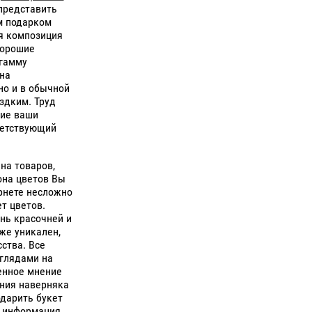
 представить
м подарком
я композиция
Хорошие
гамму
на
но и в обычной
здким. Труд
ние ваши
ветствующий
на товаров,
она цветов Вы
ернете несложно
т цветов.
нь красочней и
 же уникален,
ства. Все
зглядами на
енное мнение
ания наверняка
одарить букет
е информация