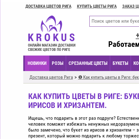
ДОСТАВКА ЦВЕТОВ РИГА
КУПИТЬ ЦВЕТЫ РИГА
ЗАКАЗ Ц
Доставка
цветов
Рига
Купить
цветы
Работаем
ОНЛАЙН МАГАЗИН ДОСТАВКИ
Рига
СВЕЖИХ ЦВЕТОВ ПО РИГЕ
Заказ
НОВИНКИ
РОЗЫ
СРЕЗАННЫЕ ЦВЕТЫ
БУКЕТЫ
КО
цветов
Рига
Доставка цветов Рига
❶ Как купить цветы в Риге: бук
Цветочные
композиции
КАК КУПИТЬ ЦВЕТЫ В РИГЕ: БУК
Рига
ИРИСОВ И ХРИЗАНТЕМ.
Экспресс
доставка
Ищешь, что подарить в этот раз подруге? Естестве
цветов
человек поможет избежать ненужных недоразумен
Рига
было замечено, что букет из ирисов и хризантем –
презент, который можно подарить к любому торжес
Купить