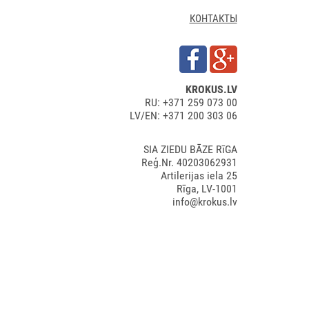
КОНТАКТЫ
KROKUS.LV
RU: +371 259 073 00
LV/EN: +371 200 303 06
SIA ZIEDU BĀZE RīGA
Reģ.Nr. 40203062931
Artilerijas iela 25
Rīga, LV-1001
info@krokus.lv