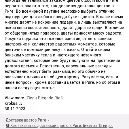
никогда не занимался заказом цветов с доставкой в Риге,
вероятно, знают о том, как делается доставка цветов в
Риге. Во всемирной паутине несложно выбрать отлично
подходящий для любого повода букет цветов. В наше время
многие дарят не искренние подарки, а лишь выставляют на
показ свою состоятельность, дарят дорогие вещи. В отличие
от общепринятых подарков, цветы приносят массу радости.
Покупка подарка это тяжелое занятие, от него зависит
настроение и количество радостных моментов, которые
цветочные композиции несут в жизнь. Отдайте своим
близким частичку тепла и настоящего неземного
удовольствия, которые они будут получать на протяжении
долгого времени. Естественно, персональные взгляды
естественно могут быть разными, но это обычно не
оказывает влияния на общую картину. Разумеется, есть и
иные вопросы, кроме доставки цветов в Риге, но об этом в
нашей следующей статье.
View more:
Ziedu Piegade Rīgā
Krokus.Lv
30.11.2023
Доставка цветов Рига
❶ Как заказать с доставкой цветы в Риге: букет за 15 евро.