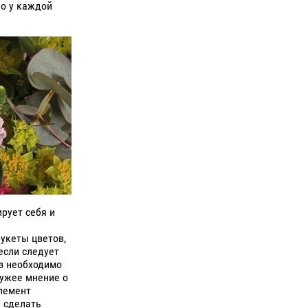
ло у каждой
рует себя и
укеты цветов,
если следует
з необходимо
сужее мнение о
элемент
ь сделать