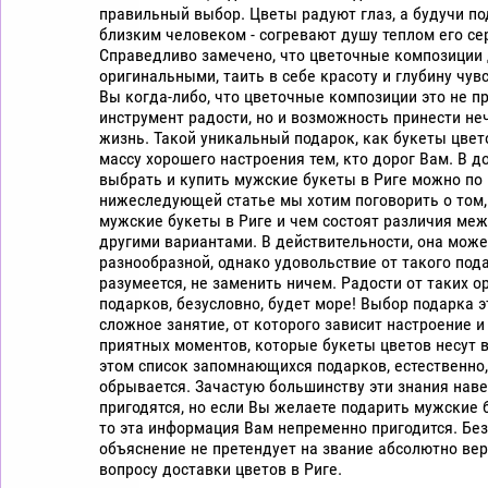
правильный выбор. Цветы радуют глаз, а будучи п
близким человеком - согревают душу теплом его се
Справедливо замечено, что цветочные композиции
оригинальными, таить в себе красоту и глубину чув
Вы когда-либо, что цветочные композиции это не п
инструмент радости, но и возможность принести не
жизнь. Такой уникальный подарок, как букеты цвет
массу хорошего настроения тем, кто дорог Вам. В д
выбрать и купить мужские букеты в Риге можно по 
нижеследующей статье мы хотим поговорить о том,
мужские букеты в Риге и чем состоят различия меж
другими вариантами. В действительности, она може
разнообразной, однако удовольствие от такого пода
разумеется, не заменить ничем. Радости от таких 
подарков, безусловно, будет море! Выбор подарка 
сложное занятие, от которого зависит настроение и
приятных моментов, которые букеты цветов несут в
этом список запомнающихся подарков, естественно,
обрывается. Зачастую большинству эти знания наве
пригодятся, но если Вы желаете подарить мужские б
то эта информация Вам непременно пригодится. Без
объяснение не претендует на звание абсолютно вер
вопросу доставки цветов в Риге.