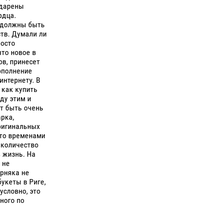
одарены
рдца.
 должны быть
ств. Думали ли
росто
что новое в
ов, принесет
ополнение
интернету. В
 как купить
ду этим и
т быть очень
рка,
оригинальных
это временами
 количество
 жизнь. На
 не
рняка не
укеты в Риге,
условно, это
ного по