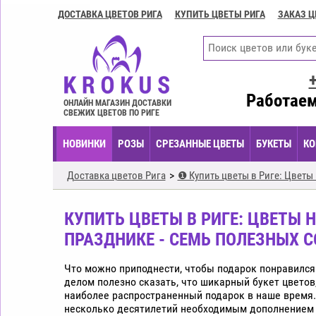
ДОСТАВКА ЦВЕТОВ РИГА
КУПИТЬ ЦВЕТЫ РИГА
ЗАКАЗ Ц
Доставка
цветов
Рига
Купить
цветы
Работаем
ОНЛАЙН МАГАЗИН ДОСТАВКИ
Рига
СВЕЖИХ ЦВЕТОВ ПО РИГЕ
Заказ
НОВИНКИ
РОЗЫ
СРЕЗАННЫЕ ЦВЕТЫ
БУКЕТЫ
КО
цветов
Рига
Доставка цветов Рига
❶ Купить цветы в Риге: Цветы 
Цветочные
композиции
КУПИТЬ ЦВЕТЫ В РИГЕ: ЦВЕТЫ 
Рига
ПРАЗДНИКЕ - СЕМЬ ПОЛЕЗНЫХ С
Экспресс
доставка
Что можно приподнести, чтобы подарок понравилс
цветов
делом полезно сказать, что шикарный букет цветов,
Рига
наиболее распространенный подарок в наше время.
несколько десятилетий необходимым дополнением 
Купить