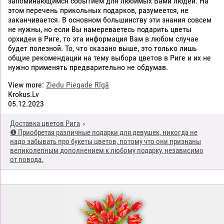
запоминающимся событием для любимых Вами людей. На
этом перечень прикольных подарков, разумеется, не
заканчивается. В основном большинству эти знания совсем
не нужны, но если Вы намереваетесь подарить цветы
орхидеи в Риге, то эта информация Вам в любом случае
будет полезной. То, что сказано выше, это только лишь
общие рекомендации на тему выбора цветов в Риге и их не
нужно применять предварительно не обдумав.
View more:
Ziedu Piegade Rīgā
Krokus.Lv
05.12.2023
Доставка цветов Рига
❶ Приобретая различные подарки для девушек, никогда не
надо забывать про букеты цветов, потому что они признаны
великолепным дополнением к любому подарку, независимо
от повода.