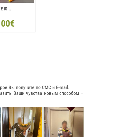
E IS...
.00€
ое Вы получите по СМС и E-mail.
разить Ваши чувства новым способом –