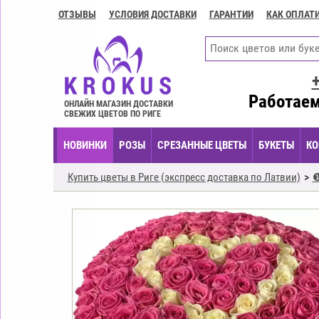
ОТЗЫВЫ
УСЛОВИЯ ДОСТАВКИ
ГАРАНТИИ
КАК ОПЛАТ
Контакты
Условия
доставки
ГАРАНТИИ
Работаем
ОНЛАЙН МАГАЗИН ДОСТАВКИ
СВЕЖИХ ЦВЕТОВ ПО РИГЕ
Как
оплатить?
НОВИНКИ
РОЗЫ
СРЕЗАННЫЕ ЦВЕТЫ
БУКЕТЫ
КО
Как
оформить
Купить цветы в Риге (экспресс доставка по Латвии)
❶
заказ?