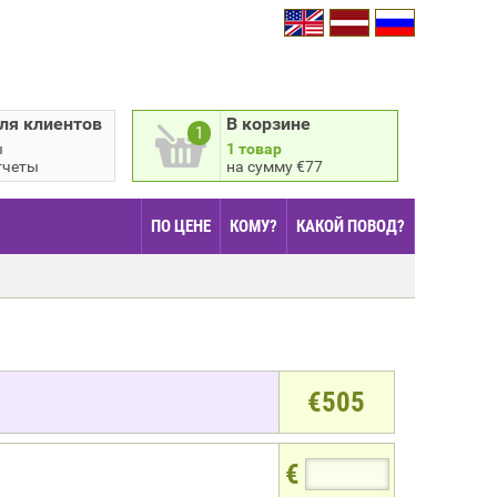
ля клиентов
В корзине
1
ы
1 товар
тчеты
на сумму €77
ПО ЦЕНЕ
КОМУ?
КАКОЙ ПОВОД?
€
505
€