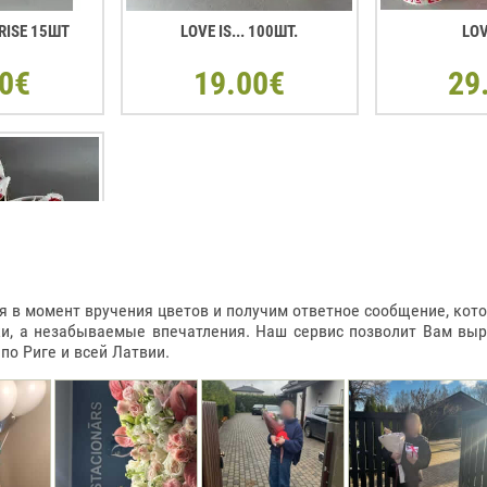
RISE 15ШТ
LOVE IS... 100ШТ.
LOV
0€
19.00€
29
в момент вручения цветов и получим ответное сообщение, котор
ки, а незабываемые впечатления. Наш сервис позволит Вам вы
о Риге и всей Латвии.
РМЕ СЕРДЦА
 900ГР
0€