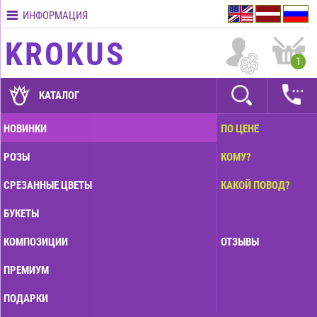
ИНФОРМАЦИЯ
Контакты
KROKUS
Условия
1
доставки
ГАРАНТИИ
КАТАЛОГ
Как
НОВИНКИ
ПО ЦЕНЕ
оплатить?
РОЗЫ
КОМУ?
Как
оформить
СРЕЗАННЫЕ ЦВЕТЫ
КАКОЙ ПОВОД?
заказ?
БУКЕТЫ
КОМПОЗИЦИИ
ОТЗЫВЫ
ПРЕМИУМ
ПОДАРКИ