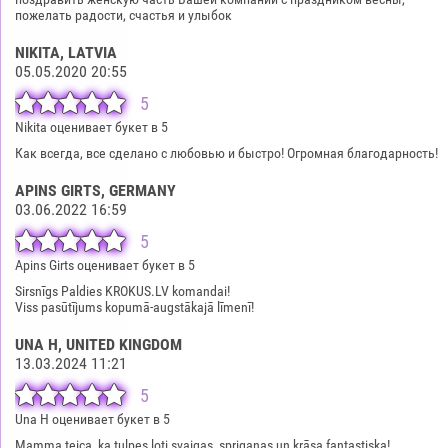
пожелать радости, счастья и улыбок
NIKITA
, LATVIA
05.05.2020 20:55
5
Nikita оценивает букет в 5
Как всегда, все сделано с любовью и быстро! Огромная благодарность!
APINS GIRTS
, GERMANY
03.06.2022 16:59
5
Apins Girts оценивает букет в 5
Sirsnīgs Paldies KROKUS.LV komandai!
Viss pasūtījums kopumā-augstākajā līmenī!
UNA H
, UNITED KINGDOM
13.03.2024 11:21
5
Una H оценивает букет в 5
Mamma teica, ka tulpes ļoti svaigas, spriganas un krāsa fantastiska!