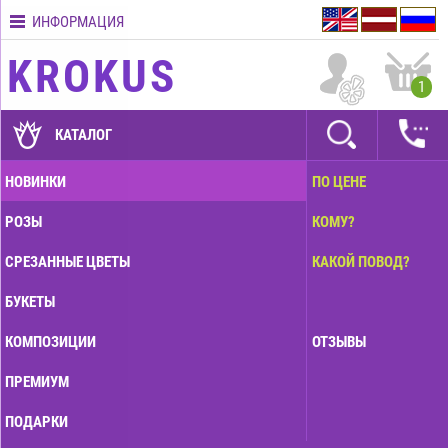
ИНФОРМАЦИЯ
Контакты
KROKUS
Условия
1
доставки
ГАРАНТИИ
КАТАЛОГ
Как
НОВИНКИ
ПО ЦЕНЕ
оплатить?
РОЗЫ
КОМУ?
Как
оформить
СРЕЗАННЫЕ ЦВЕТЫ
КАКОЙ ПОВОД?
заказ?
БУКЕТЫ
КОМПОЗИЦИИ
ОТЗЫВЫ
ПРЕМИУМ
ПОДАРКИ