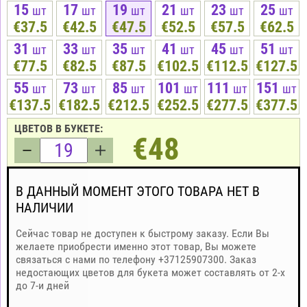
15
17
19
21
23
25
шт
шт
шт
шт
шт
шт
€37.5
€42.5
€47.5
€52.5
€57.5
€62.5
31
33
35
41
45
51
шт
шт
шт
шт
шт
шт
€77.5
€82.5
€87.5
€102.5
€112.5
€127.5
55
73
85
101
111
151
шт
шт
шт
шт
шт
шт
€137.5
€182.5
€212.5
€252.5
€277.5
€377.5
ЦВЕТОВ В БУКЕТЕ:
€48
В ДАННЫЙ МОМЕНТ ЭТОГО ТОВАРА НЕТ В
НАЛИЧИИ
Сейчас товар не доступен к быстрому заказу. Если Вы
желаете приобрести именно этот товар, Вы можете
связаться с нами по телефону +37125907300. Заказ
недостающих цветов для букета может составлять от 2-х
до 7-и дней