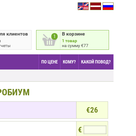
ля клиентов
В корзине
1
ы
1 товар
тчеты
на сумму €77
ПО ЦЕНЕ
КОМУ?
КАКОЙ ПОВОД?
РОБИУМ
€
26
€