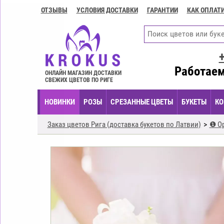
ОТЗЫВЫ
УСЛОВИЯ ДОСТАВКИ
ГАРАНТИИ
КАК ОПЛАТ
Контакты
Условия
доставки
ГАРАНТИИ
Работаем
ОНЛАЙН МАГАЗИН ДОСТАВКИ
СВЕЖИХ ЦВЕТОВ ПО РИГЕ
Как
оплатить?
НОВИНКИ
РОЗЫ
СРЕЗАННЫЕ ЦВЕТЫ
БУКЕТЫ
КО
Как
оформить
Заказ цветов Рига (доставка букетов по Латвии)
❶ О
заказ?