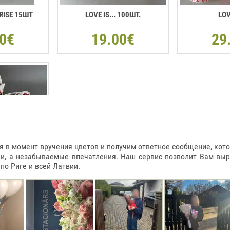
RISE 15ШТ
LOVE IS... 100ШТ.
LOV
0€
19.00€
29
в момент вручения цветов и получим ответное сообщение, котор
ки, а незабываемые впечатления. Наш сервис позволит Вам вы
о Риге и всей Латвии.
РМЕ СЕРДЦА
 900ГР
0€