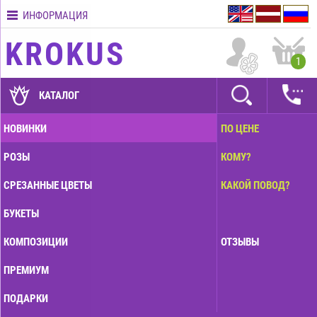
ИНФОРМАЦИЯ
Контакты
KROKUS
Условия
1
доставки
ГАРАНТИИ
КАТАЛОГ
Как
НОВИНКИ
ПО ЦЕНЕ
оплатить?
РОЗЫ
КОМУ?
Как
оформить
СРЕЗАННЫЕ ЦВЕТЫ
КАКОЙ ПОВОД?
заказ?
БУКЕТЫ
КОМПОЗИЦИИ
ОТЗЫВЫ
ПРЕМИУМ
ПОДАРКИ