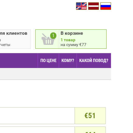
ля клиентов
В корзине
1
ы
1 товар
тчеты
на сумму €77
ПО ЦЕНЕ
КОМУ?
КАКОЙ ПОВОД?
€
51