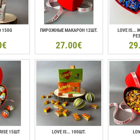
O 150G
ПИРОЖНЫЕ МАКАРОН 12ШТ.
LOVE IS...
РЕ
0€
27.00€
29
RISE 15ШТ
LOVE IS... 100ШТ.
LOV