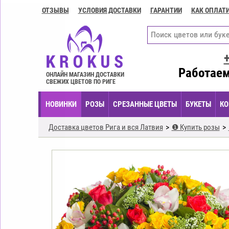
ОТЗЫВЫ
УСЛОВИЯ ДОСТАВКИ
ГАРАНТИИ
КАК ОПЛАТ
Контакты
Условия
доставки
ГАРАНТИИ
Работаем
ОНЛАЙН МАГАЗИН ДОСТАВКИ
СВЕЖИХ ЦВЕТОВ ПО РИГЕ
Как
оплатить?
НОВИНКИ
РОЗЫ
СРЕЗАННЫЕ ЦВЕТЫ
БУКЕТЫ
КО
Как
оформить
Доставка цветов Рига и вся Латвия
❶ Купить розы
заказ?