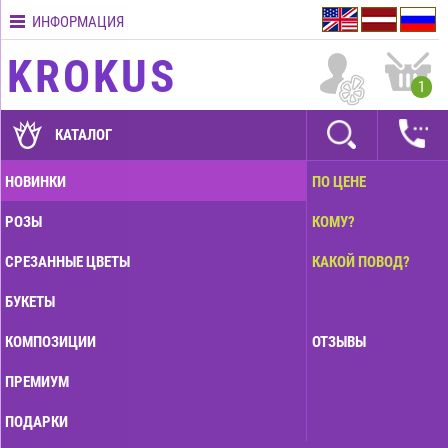
ИНФОРМАЦИЯ
Контакты
KROKUS
Условия
1
доставки
ГАРАНТИИ
КАТАЛОГ
Как
НОВИНКИ
ПО ЦЕНЕ
оплатить?
РОЗЫ
КОМУ?
Как
оформить
СРЕЗАННЫЕ ЦВЕТЫ
КАКОЙ ПОВОД?
заказ?
БУКЕТЫ
КОМПОЗИЦИИ
ОТЗЫВЫ
ПРЕМИУМ
ПОДАРКИ