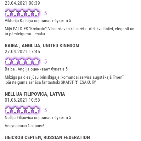
23.04.2021 08:39
5
Viktorija Kalniņa оценивает букет в 5
Mīļš PALDIES "Krokusiņ"! Viss izdevās kā cerēts - ātri, kvalitatīvi, eleganti un
ar pārsteigumu. Iesaku.
BAIBA , ANGLIJA
, UNITED KINGDOM
27.04.2021 17:45
5
Baiba , Anglija оценивает букет в 5
Milzīgs paldies jūsu brīnišķigajai komandai,serviss augstākajā līmenī
,pārsteigums sanāca fantastiski SKAIST ❣IESAKU💯
NELLIJA FILIPOVICA
, LATVIA
01.06.2021 10:58
5
Nellija Filipovica оценивает букет в 5
Безупречный сервис!
ЛЫСКОВ СЕРГЕЙ
, RUSSIAN FEDERATION