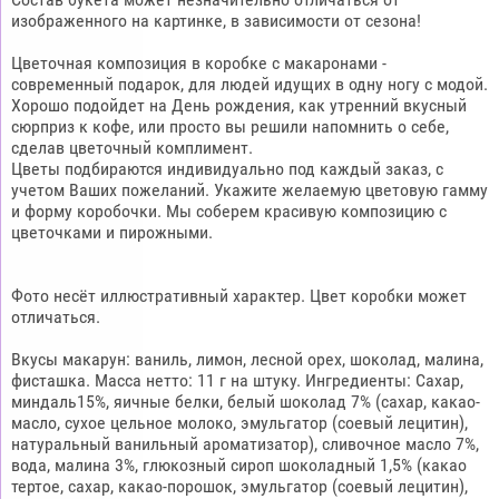
изображенного на картинке, в зависимости от сезона!
Цветочная композиция в коробке с макаронами -
современный подарок, для людей идущих в одну ногу с модой.
Хорошо подойдет на День рождения, как утренний вкусный
сюрприз к кофе, или просто вы решили напомнить о себе,
сделав цветочный комплимент.
Цветы подбираются индивидуально под каждый заказ, с
учетом Ваших пожеланий. Укажите желаемую цветовую гамму
и форму коробочки. Мы соберем красивую композицию с
цветочками и пирожными.
Фото несёт иллюстративный характер. Цвет коробки может
отличаться.
Вкусы макарун: ваниль, лимон, лесной орех, шоколад, малина,
фисташка. Масса нетто: 11 г на штуку. Ингредиенты: Сахар,
миндаль15%, яичные белки, белый шоколад 7% (сахар, какао-
масло, сухое цельное молоко, эмульгатор (соевый лецитин),
натуральный ванильный ароматизатор), сливочное масло 7%,
вода, малина 3%, глюкозный сироп шоколадный 1,5% (какао
тертое, сахар, какао-порошок, эмульгатор (соевый лецитин),