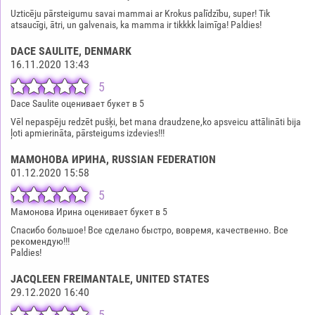
Uzticēju pārsteigumu savai mammai ar Krokus palīdzību, super! Tik
atsaucīgi, ātri, un galvenais, ka mamma ir tikkkk laimīga! Paldies!
DACE SAULITE
, DENMARK
16.11.2020 13:43
5
Dace Saulite оценивает букет в 5
Vēl nepaspēju redzēt pušķi, bet mana draudzene,ko apsveicu attālināti bija
ļoti apmierināta, pārsteigums izdevies!!!
МАМОНОВА ИРИНА
, RUSSIAN FEDERATION
01.12.2020 15:58
5
Мамонова Ирина оценивает букет в 5
Спасибо большое! Все сделано быстро, вовремя, качественно. Все
рекомендую!!!
Paldies!
JACQLEEN FREIMANTALE
, UNITED STATES
29.12.2020 16:40
5