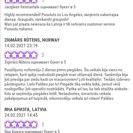
Jacqleen freimantale оценивает букет в 5
Highly recommended! Pasututs no Los Angeles, sanjemts nakamajaa
dienaa. Graujoshi, vienkarshi graujoshi!
Man pat praata neienaca ka Latvija ir tik neticams customer service.
Pasuutu nakamo.
ZIGMĀRS RŪTENS
, NORWAY
14.02.2021 23:19
5
Zigmārs Rūtens оценивает букет в 5
Pasūtījumu noformēju 2 dienas pirms piegādes. Šis veikals bija viens no
retajiem, kurš spēja nodrošināt piegādi man vēlamajā dienā. Saņēmēja bija
ļoti priecīga par ziedu kasti un macarooniem! Ļoti kvalitatīvi. Tiešām izdevies
pārsteigums. Liels Paldies par to! Piegáde tika veikta laikā, ņemot vérā
noslogotību- ļoti operatīvi nostrādáts. Patika arī tas, ka tiek atsūtīta atskaite-
foto ar saņēmēju piegādes brīdī. Nešauboties, izmantošu veikala
pakalpojumus arī turpmāk, rekomendēju veikalu arī citiem! Paldies.
ЯНА БРИЗГА
, LATVIA
24.02.2021 14:45
5
Яна Бризга оценивает букет в 5