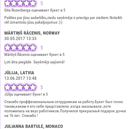
5
Gita Rozenberga оценивает букет в 5
Paldies par jūsu sadarbību,ziedu saņēmēja ir priecīga par ziediem.Noteikti
vēl izmantošu jūsu pakalpojumus :):)
MĀRTIŅŠ RĀCENIS
, NORWAY
30.05.2017 13:33
5
Mārtiņš Rācenis оценивает букет в 5
Ļoti ātra piegāde. Saņēmējs sajūsmā!
JŪLIJA
, LATVIA
13.06.2017 13:48
5
Jūlija оценивает букет в 5
Спасибо проффесиональным сотрудникам за работу.Букет был точно
таким,каким я его себе представляла ,когда заказывала ,хотя
положилась на вкус работников.Получился прекрасный подарок дочке
на 16 лет. Спасибо !
JULIANNA BARTULE
, MONACO