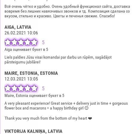
Всё очень чётко и удобно. Очень удобный функционал сайта, доставка
вовремя без лишних навязчивых звонков и тд. Композиция сделана со
вкусом, стильно и красиво. Цветы и печенья свежие. Спасибо!
AIGA
, LATVIA
26.02.2021 10:06
5
Aiga оценивает букет в 5
Liels paldies Jūsu visai komandai par darbu un rūpēm, sagādājot
pārsteigumu jubilārei!
MAIRE, ESTONIA
, ESTONIA
12.03.2021 13:05
5
Maire, Estonia оценивает букет в 5
A very pleasant experience! Great service + delivery just in time + gorgeous
flower box and macarons = a happy birthday girl 😊
Thank you very much from the bottom of my heart ❤️
VIKTORIJA KALNIŅA
, LATVIA