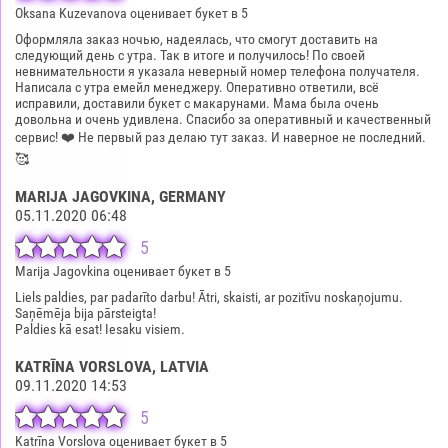
Oksana Kuzevanova оценивает букет в 5
Оформляла заказ ночью, надеялась, что смогут доставить на
следующий день с утра. Так в итоге и получилось! По своей
невнимательности я указала неверный номер телефона получателя.
Написала с утра емейл менеджеру. Оперативно ответили, всё
исправили, доставили букет с макарунами. Мама была очень
довольна и очень удивлена. Спасибо за оперативный и качественный
сервис! ❤️ Не первый раз делаю тут заказ. И наверное не последний.
🥰
MARIJA JAGOVKINA
, GERMANY
05.11.2020 06:48
5
Marija Jagovkina оценивает букет в 5
Liels paldies, par padarīto darbu! Ātri, skaisti, ar pozitīvu noskaņojumu.
Saņēmēja bija pārsteigta!
Paldies kā esat! Iesaku visiem.
KATRĪNA VORSLOVA
, LATVIA
09.11.2020 14:53
5
Katrīna Vorslova оценивает букет в 5