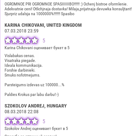
OGROMNOE PRI OGROMNOE SPASIIIIIIBO!!!!!! :) Ochenj bistroe oformlenie.
Adekvatnie ceni! Otlichjnaja dostavka! Milaja,prijatnaja devuwka konsuljtant!
Sjurpriz udalsja na 1000000%!!!!!!! Spasibo
KARINA CHIKOVANI
, UNITED KINGDOM
07.03.2018 23:59
5
Karina Chikovani оценивает букет в 5
Vislabakas cenas.
Visatraka piegade.
Ideala kommunikacija.
Forshie darbinieki.
Smuks nofotmejums.
Parsteigums izdevas uz 100000...%
Paldies Krokus par labu darbu!:-)
SZOKOLOV ANDREJ
, HUNGARY
08.03.2018 22:08
5
Szokolov Andrej оценивает букет в 5