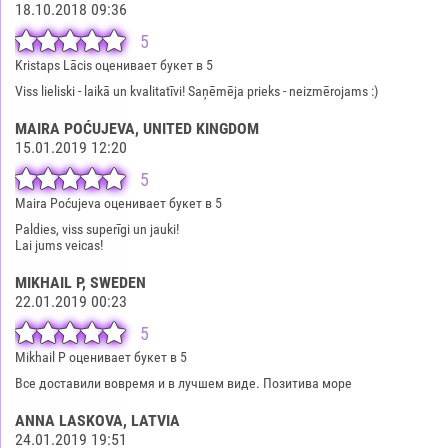
18.10.2018 09:36
5
Kristaps Lācis оценивает букет в 5
Viss lieliski - laikā un kvalitatīvi! Saņēmēja prieks - neizmērojams :)
MAIRA POĆUJEVA
, UNITED KINGDOM
15.01.2019 12:20
5
Maira Poćujeva оценивает букет в 5
Paldies, viss superīgi un jauki!
Lai jums veicas!
MIKHAIL P
, SWEDEN
22.01.2019 00:23
5
Mikhail P оценивает букет в 5
Все доставили вовремя и в лучшем виде. Позитива море
ANNA LASKOVA
, LATVIA
24.01.2019 19:51