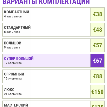
ВАРИАНТЫ КОМПЛЕКТАЦИИ
КОМПАКТНЫЙ
€
38
4
элементов
СТАНДАРТНЫЙ
€48
6
элемента
БОЛЬШОЙ
€57
9
элемента
СУПЕР БОЛЬШОЙ
€67
12
элемента
ОГРОМНЫЙ
€88
16
элемента
ЛЮКС
€150
21
элемента
МАСТЕРСКИЙ