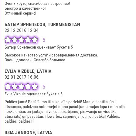
Очень круто, спасибо за настроение!
Быстро и качественно!
Отличный сервис!
БАТЫР ЭРНЕПЕСОВ
, TURKMENISTAN
22.12.2016 12:34
5
Батыр Эрнепесов оценивает букет в 5
Высокое качество услуг и своевременная доставка.
Очень доволен. Спасибо большое.
EVIJA VIZBULE
, LATVIA
02.01.2017 16:06
5
Evija Vizbule оценивает букет в 5
Paldies jums! Pasūtījums tika izpildīts perfekti! Man ļoti patika jūsu
atsaucība, palīdzība noformējot manu pasūtījumu mājas lapā ( man bija
neskaidrības un jautājumi veicot pasūtījumu, piezvanīju un viss tika
atrisināts) un pasūtītais Flowerbox saņēmējai ļoti, ļoti patika! Paldies,
paldies, paldies!!!
ILGA JANSONE
, LATVIA