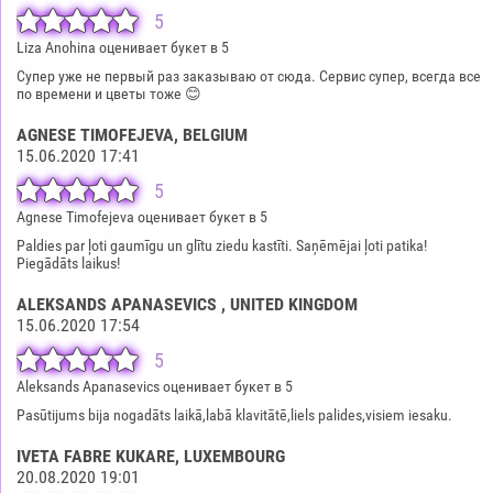
5
Liza Anohina оценивает букет в 5
Супер уже не первый раз заказываю от сюда. Сервис супер, всегда все
по времени и цветы тоже 😊
AGNESE TIMOFEJEVA
, BELGIUM
15.06.2020 17:41
5
Agnese Timofejeva оценивает букет в 5
Paldies par ļoti gaumīgu un glītu ziedu kastīti. Saņēmējai ļoti patika!
Piegādāts laikus!
ALEKSANDS APANASEVICS
, UNITED KINGDOM
15.06.2020 17:54
5
Aleksands Apanasevics оценивает букет в 5
Pasūtijums bija nogadāts laikā,labā klavitātē,liels palides,visiem iesaku.
IVETA FABRE KUKARE
, LUXEMBOURG
20.08.2020 19:01