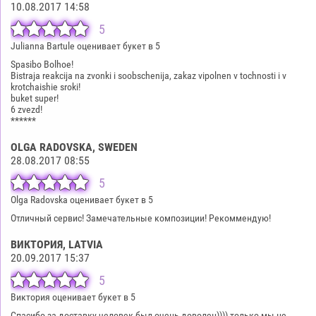
10.08.2017 14:58
5
Julianna Bartule оценивает букет в 5
Spasibo Bolhoe!
Bistraja reakcija na zvonki i soobschenija, zakaz vipolnen v tochnosti i v
krotchaishie sroki!
buket super!
6 zvezd!
******
OLGA RADOVSKA
, SWEDEN
28.08.2017 08:55
5
Olga Radovska оценивает букет в 5
Отличный сервис! Замечательные композиции! Рекоммендую!
ВИКТОРИЯ
, LATVIA
20.09.2017 15:37
5
Виктория оценивает букет в 5
Спасибо за доставку человек был очень доволен)))) только мы не