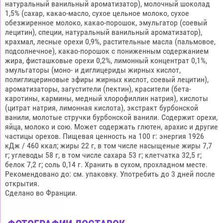
натуральный ванильный ароматизатор), молочный шоколад
1,5% (сахар, какао-масло, сухое цельное молоко, сухое
обезжиренное молоко, какао-порошок, эмульгатор (соевый
лецитин), специи, натуральный ванильный ароматизатор),
крахмал, лесные орехи 0,9%, растительные масла (пальмовое,
подсолнечное), какао-порошок с пониженным содержанием
жира, фисташковые орехи 0,2%, лимонный концентрат 0,1%,
эмульгаторы (моно- и диглицериды жирных кислот,
полиглицериновые эфиры жирных кислот, соевый лецитин),
ароматизаторы, загустители (пектин), красители (бета-
каротины, кармины, медный хлорофиллин натрия), кислоты
(цитрат натрия, лимонная кислота), экстракт бурбонской
ванили, молотые стручки бурбонской ванили. Содержит орехи,
яйца, молоко и сою. Может содержать глютен, арахис и другие
частицы орехов. Пищевая ценность на 100 г: энергия 1926
кДж / 460 ккал; жиры 22 г, в том числе насыщеные жиры 7,7
г; углеводы 58 г, в том числе сахара 53 г; клетчатка 32,5 г;
белок 7,2 г; соль 0,14 г. Хранить в сухом, прохладном месте.
Рекомендовано до: см. упаковку. Употребить до 3 дней после
открытия.
Сделано во Франции.