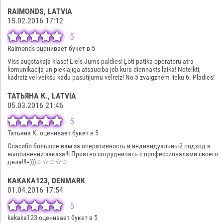
RAIMONDS
, LATVIA
15.02.2016 17:12
5
Raimonds оценивает букет в 5
Viss augstākajā klasē! Liels Jums paldies! Ļoti patika operātoru ātrā
komunikācija un pieklājīgā atsaucība jeb kurā diennakts laikā! Noteikti,
kādreiz vēl veikšu kādu pasūtījumu vēlreiz! No 5 zvaigznēm lieku 6. Pladies!
ТАТЬЯНА К.
, LATVIA
05.03.2016 21:46
5
Татьяна К. оценивает букет в 5
Спасибо большое вам за оперативность и индивидуальный подход в
выполнении заказа!!! Приятно сотрудничать с профессионалами своего
дела!!!=)))☆☆☆☆☆
KAKAKA123
, DENMARK
01.04.2016 17:54
5
kakaka123 оценивает букет в 5