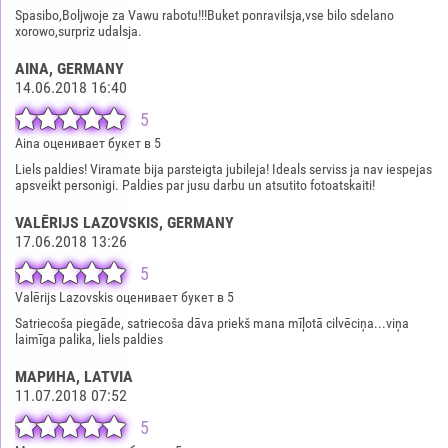
Spasibo,Boljwoje za Vawu rabotu!!!Buket ponravilsja,vse bilo sdelano
xorowo,surpriz udalsja.
AINA
, GERMANY
14.06.2018 16:40
5
Aina оценивает букет в 5
Liels paldies! Viramate bija parsteigta jubileja! Ideals serviss ja nav iespejas
apsveikt personigi. Paldies par jusu darbu un atsutito fotoatskaiti!
VALĒRIJS LAZOVSKIS
, GERMANY
17.06.2018 13:26
5
Valērijs Lazovskis оценивает букет в 5
Satriecoša piegāde, satriecoša dāva priekš mana mīļotā cilvēciņa...viņa
laimīga palika, liels paldies
МАРИНА
, LATVIA
11.07.2018 07:52
5