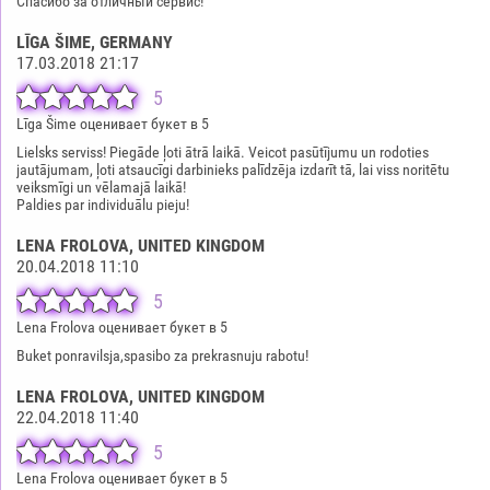
Спасибо за отличный сервис!
LĪGA ŠIME
, GERMANY
17.03.2018 21:17
5
Līga Šime оценивает букет в 5
Lielsks serviss! Piegāde ļoti ātrā laikā. Veicot pasūtījumu un rodoties
jautājumam, ļoti atsaucīgi darbinieks palīdzēja izdarīt tā, lai viss noritētu
veiksmīgi un vēlamajā laikā!
Paldies par individuālu pieju!
LENA FROLOVA
, UNITED KINGDOM
20.04.2018 11:10
5
Lena Frolova оценивает букет в 5
Buket ponravilsja,spasibo za prekrasnuju rabotu!
LENA FROLOVA
, UNITED KINGDOM
22.04.2018 11:40
5
Lena Frolova оценивает букет в 5